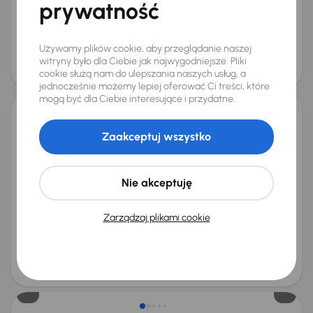
+3 kolejnych
prywatność
Miesięczna rata
Cena promocyjna
od 290 zł
45 700 zł
Używamy plików cookie, aby przeglądanie naszej
Cena
witryny było dla Ciebie jak najwygodniejsze. Pliki
48 700 zł
cookie służą nam do ulepszania naszych usług, a
Taniej o 1 000 zł
jednocześnie możemy lepiej oferować Ci treści, które
mogą być dla Ciebie interesujące i przydatne.
Škoda Octavia 1.0 TSI e-tec
Zaakceptuj wszystko
2020
93 257 km
Automat
Benzyna + Hybryda
1.0 TSI e-tec
81 kW
Od pierwszego właściciela
Auta krajowe
1.0 TSI e-tec
Nie akceptuję
Salon Polska
+7 kolejnych
Miesięczna rata
Cena promocyjna
Zarządzaj plikami cookie
od 393 zł
62 000 zł
Najniższa cena z 30 dni przed
Cena po obniżce
obniżką
66 000 zł
67 000 zł
Możliwość odliczenia VAT