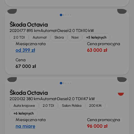
Škoda Octavia
2020
177 895 km
Automat
Diesel
2.0 TDI
110 kW
2.0 TDI
Automat
Skóra
Navi
+5 kolejnych
Miesięczna rata
Cena promocyjna
od 399 zł
63 000 zł
Cena
67 000 zł
Škoda Octavia
2020
132 380 km
Automat
Diesel
2.0 TDI
147 kW
Auta krajowe
2.0 TDI
Salon Polska
200 KM
+6 kolejnych
Miesięczna rata
Cena promocyjna
na miarę
96 000 zł