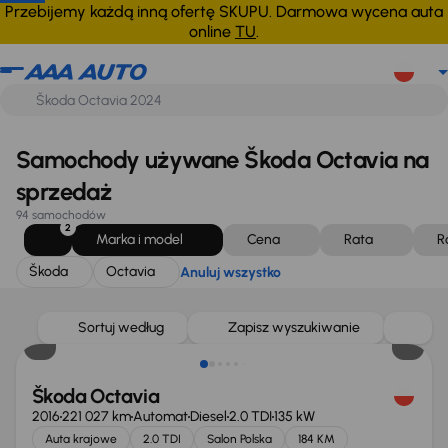
Škoda
Octavia
Anuluj wszystko
Przebijemy każdą inną ofertę SKUPU. Darmowa wycena auta
online
TU
.
Samochody używane Škoda Octavia na
sprzedaż
94 samochodów
2
Marka i model
Cena
Rata
R
Škoda
Octavia
Anuluj wszystko
Sortuj według
Zapisz wyszukiwanie
Škoda Octavia
2016
221 027 km
Automat
Diesel
2.0 TDI
135 kW
Auta krajowe
2.0 TDI
Salon Polska
184 KM