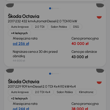
Škoda Octavia
2017
232 432 km
Automat
Diesel
2.0 TDI
110 kW
Auta krajowe
2.0 TDI
Salon Polska
DSG
+4 kolejnych
Miesięczna rata
Cena promocyjna
od 256 zł
40 000 zł
Najniższa cena z 30 dni przed
Cena po obniżce
obniżką
43 000 zł
44 500 zł
Škoda Octavia
2017
229 909 km
Diesel
2.0 TDI 4x4
110 kW
4x4
Auta krajowe
2.0 TDI 4x4
Salon Polska
Klimatronic
+2 kolejnych
Miesięczna rata
Cena promocyjna
od 244 zł
38 000 zł