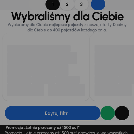
1
2
3
Wybraliśmy dla Ciebie
Wybieramy dla Ciebie
najlepsze pojazdy
z naszej oferty. Kupimy
dla Ciebie
do 400 pojazdów
każdego dnia.
Edytuj filtr
Promocja „Letnie przeceny aż 1500 aut”
Promocja „Letnie przeceny aż 1500 aut” obowiązuje we wszystkich