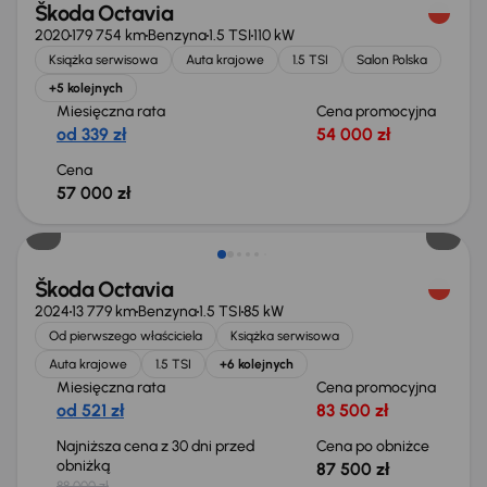
Škoda Octavia
2020
179 754 km
Benzyna
1.5 TSI
110 kW
Książka serwisowa
Auta krajowe
1.5 TSI
Salon Polska
+5 kolejnych
Miesięczna rata
Cena promocyjna
od 339 zł
54 000 zł
Cena
57 000 zł
Taniej o 500 zł
Škoda Octavia
2024
13 779 km
Benzyna
1.5 TSI
85 kW
Od pierwszego właściciela
Książka serwisowa
Auta krajowe
1.5 TSI
+6 kolejnych
Miesięczna rata
Cena promocyjna
od 521 zł
83 500 zł
Najniższa cena z 30 dni przed
Cena po obniżce
obniżką
87 500 zł
88 000 zł