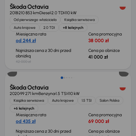
Škoda Octavia
2018
210 853 km
Diesel
2.0 TDI
110 kW
Od pierwszego właściciela
Książka serwisowa
Auta krajowe
2.0 TDI
+8 kolejnych
Miesięczna rata
Cena promocyjna
od 244 zł
38 000 zł
Najniższa cena z 30 dni przed
Cena po obniżce
obniżką
41 000 zł
42 000 zł
Taniej o 1 000 zł
Škoda Octavia
2020
99 271 km
Benzyna
1.5 TSI
110 kW
Książka serwisowa
Auta krajowe
1.5 TSI
Salon Polska
+6 kolejnych
Miesięczna rata
Cena promocyjna
od 435 zł
69 000 zł
Najniższa cena z 30 dni przed
Cena po obniżce