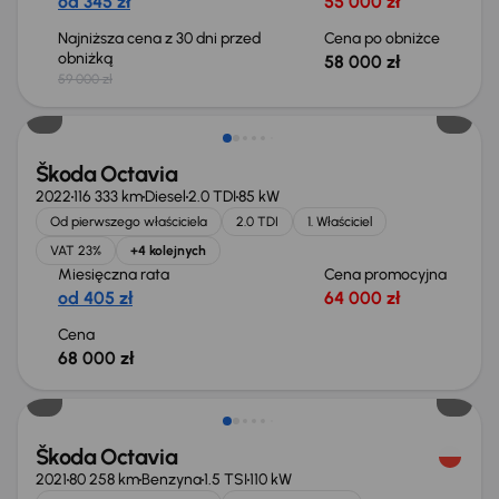
od 345 zł
55 000 zł
Najniższa cena z 30 dni przed
Cena po obniżce
obniżką
58 000 zł
59 000 zł
Możliwość odliczenia VAT
Škoda Octavia
2022
116 333 km
Diesel
2.0 TDI
85 kW
Od pierwszego właściciela
2.0 TDI
1. Właściciel
VAT 23%
+4 kolejnych
Miesięczna rata
Cena promocyjna
od 405 zł
64 000 zł
Cena
68 000 zł
Możliwość odliczenia VAT
Škoda Octavia
2021
80 258 km
Benzyna
1.5 TSI
110 kW