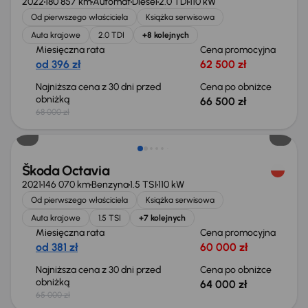
2022
180 857 km
Automat
Diesel
2.0 TDI
110 kW
Od pierwszego właściciela
Książka serwisowa
Auta krajowe
2.0 TDI
+8 kolejnych
Miesięczna rata
Cena promocyjna
od 396 zł
62 500 zł
Najniższa cena z 30 dni przed
Cena po obniżce
obniżką
66 500 zł
68 000 zł
Taniej o 1 000 zł
Škoda Octavia
2021
146 070 km
Benzyna
1.5 TSI
110 kW
Od pierwszego właściciela
Książka serwisowa
Auta krajowe
1.5 TSI
+7 kolejnych
Miesięczna rata
Cena promocyjna
od 381 zł
60 000 zł
Najniższa cena z 30 dni przed
Cena po obniżce
obniżką
64 000 zł
65 000 zł
Taniej o 1 500 zł