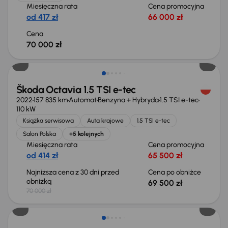
Miesięczna rata
Cena promocyjna
od 417 zł
66 000 zł
Cena
70 000 zł
Taniej o 500 zł
Škoda Octavia 1.5 TSI e-tec
2022
157 835 km
Automat
Benzyna + Hybryda
1.5 TSI e-tec
110 kW
Książka serwisowa
Auta krajowe
1.5 TSI e-tec
Salon Polska
+5 kolejnych
Miesięczna rata
Cena promocyjna
od 414 zł
65 500 zł
Najniższa cena z 30 dni przed
Cena po obniżce
obniżką
69 500 zł
70 000 zł
Możliwość odliczenia VAT