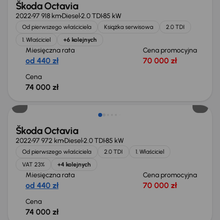
Škoda Octavia
2022
97 918 km
Diesel
2.0 TDI
85 kW
Od pierwszego właściciela
Książka serwisowa
2.0 TDI
1. Właściciel
+6 kolejnych
Miesięczna rata
Cena promocyjna
od 440 zł
70 000 zł
Cena
74 000 zł
Możliwość odliczenia VAT
Škoda Octavia
2022
97 972 km
Diesel
2.0 TDI
85 kW
Od pierwszego właściciela
2.0 TDI
1. Właściciel
VAT 23%
+4 kolejnych
Miesięczna rata
Cena promocyjna
od 440 zł
70 000 zł
Cena
74 000 zł