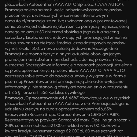
placówkach Autocentrum AAA AUTO Sp. z o.o. („AAA AUTO”).
Promocja polega na możliwości nabycia wybranych pojazdów
przecenionych, wskazanych w serwisie internetowym
aaaauto.pl/promocja, ze zniżką uwidocznioną w prezentowanej
cenie. Zniżka jest obliczana jako różnica pomiędzy najniższą ceną
danego pojazdu z 30 dni przed obniżką a jego aktualną ceną
sprzedaży. Liczba samochodów objętych promocją jest zmienna i
aktualizowana na bieżąco; średnia liczba dostępnych pojazdów
wynosi około 1500, a nowe auta są dodawane każdego dnia.
Promocji nie można łączyć z innymi aktualnie obowiązującymi
promocjami ani rabatami, ani dochodzić do niej prawa z mocą
wsteczną. Szczegółowe informacje o zasadach promocji udzielane
są przez upoważnionych pracowników AAA AUTO. AAA AUTO
zastrzega sobie prawo do zawarcia umowy wyłącznie w formie
pisemnej. Prezentowane informacje mają charakter wyłącznie
informacyjny i nie stanowią oferty ani zapewnienia w rozumieniu
art. 66 § 1 oraz art. 556 Kodeksu cywilnego.
Promocja „Oprocentowanie od 6,65%”
obowiązuje we wszystkich
placówkach Autocentrum AAA Auto sp. z o.o. Promocja polega na
udzieleniu kredytu na auto z oprocentowaniem od 6,65%.
Rzeczywista Roczna Stopa Oprocentowania („RRSO“): 9,81%.
Reprezentatywny przykład: Samochód marki Opel Insignia rocznik
2019, cena samochodu 52 000 zł, wkład własny 0%. Całkowita
kwota kredytu konsumenckiego 52 000 zł, 60 miesięcznych rat
równych po 1079,43zł. Okres obowiązywania umowy: 60 miesięcy.