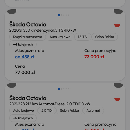
Škoda Octavia
2020
31 350 km
Benzyna
1.5 TSI
110 kW
Książka serwisowa
Auta krajowe
1.5 TSI
Salon Polska
+4 kolejnych
Miesięczna rata
Cena promocyjna
od 458 zł
73 000 zł
Cena
77 000 zł
Taniej o 1 000 zł
Škoda Octavia
2021
228 212 km
Automat
Diesel
2.0 TDI
110 kW
Auta krajowe
2.0 TDI
Salon Polska
Automat
+5 kolejnych
Miesięczna rata
Cena promocyjna