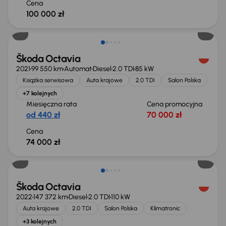
Cena
100 000 zł
Możliwość odliczenia VAT
Škoda Octavia
2021
99 550 km
Automat
Diesel
2.0 TDI
85 kW
Książka serwisowa
Auta krajowe
2.0 TDI
Salon Polska
+7 kolejnych
Miesięczna rata
Cena promocyjna
od 440 zł
70 000 zł
Cena
74 000 zł
Škoda Octavia
2022
147 372 km
Diesel
2.0 TDI
110 kW
Auta krajowe
2.0 TDI
Salon Polska
Klimatronic
+3 kolejnych