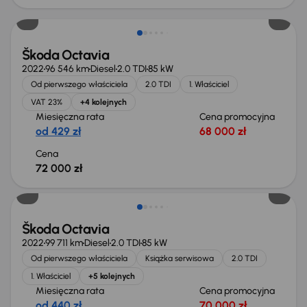
Możliwość odliczenia VAT
Škoda Octavia
2022
96 546 km
Diesel
2.0 TDI
85 kW
Od pierwszego właściciela
2.0 TDI
1. Właściciel
VAT 23%
+4 kolejnych
Miesięczna rata
Cena promocyjna
od 429 zł
68 000 zł
Cena
72 000 zł
Możliwość odliczenia VAT
Škoda Octavia
2022
99 711 km
Diesel
2.0 TDI
85 kW
Od pierwszego właściciela
Książka serwisowa
2.0 TDI
1. Właściciel
+5 kolejnych
Miesięczna rata
Cena promocyjna
od 440 zł
70 000 zł