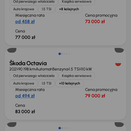
Od pierwszego właściciela
Książka serwisowa
Auta krajowe
1.5 TSI
+8 kolejnych
Miesięczna rata
Cena promocyjna
od 458 zł
73 000 zł
Cena
77 000 zł
Świeżo skupione
Škoda Octavia
2021
90 198 km
Automat
Benzyna
1.5 TSI
110 kW
Od pierwszego właściciela
Książka serwisowa
Auta krajowe
1.5 TSI
+10 kolejnych
Miesięczna rata
Cena promocyjna
od 494 zł
79 000 zł
Cena
83 000 zł
Taniej o 1 000 zł