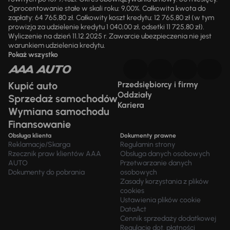
Oprocentowanie stałe w skali roku: 9,00%. Całkowita kwota do
zapłaty: 64 765,80 zł. Całkowity koszt kredytu: 12 765,80 zł (w tym
prowizja za udzielenie kredytu 1 040,00 zł, odsetki 11 725,80 zł).
Wyliczenie na dzień 11.12.2025 r. Zawarcie ubezpieczenia nie jest
warunkiem udzielenia kredytu.
Pokaż wszystko
Kupić auto
Przedsiębiorcy i firmy
Oddziały
Sprzedaż samochodów
Kariera
Wymiana samochodu
Finansowanie
Obsługa klienta
Dokumenty prawne
Reklamacje/Skarga
Regulamin strony
Rzecznik praw klientów AAA
Obsługa danych osobowych
AUTO
Przetwarzanie danych
Dokumenty do pobrania
osobowych
Zasady korzystania z plików
cookies
Ustawienia plików cookie
DataAct
Cennik sprzedaży dodatkowej
Regulacje dot. płatności