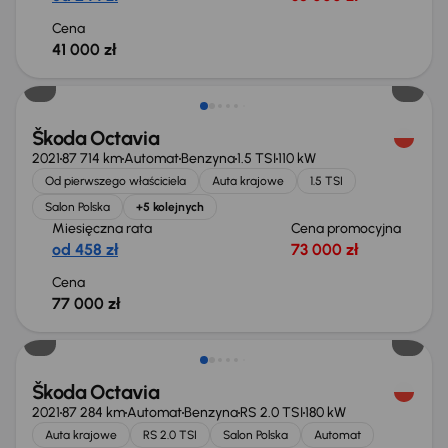
Cena
41 000 zł
Możliwość odliczenia VAT
Škoda Octavia
2021
87 714 km
Automat
Benzyna
1.5 TSI
110 kW
Od pierwszego właściciela
Auta krajowe
1.5 TSI
Salon Polska
+5 kolejnych
Miesięczna rata
Cena promocyjna
od 458 zł
73 000 zł
Cena
77 000 zł
Škoda Octavia
2021
87 284 km
Automat
Benzyna
RS 2.0 TSI
180 kW
Auta krajowe
RS 2.0 TSI
Salon Polska
Automat