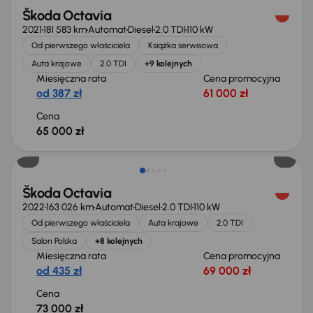
Škoda Octavia
2021
181 583 km
Automat
Diesel
2.0 TDI
110 kW
Od pierwszego właściciela
Książka serwisowa
Auta krajowe
2.0 TDI
+9 kolejnych
Miesięczna rata
Cena promocyjna
od 387 zł
61 000 zł
Cena
65 000 zł
Możliwość odliczenia VAT
Škoda Octavia
2022
163 026 km
Automat
Diesel
2.0 TDI
110 kW
Od pierwszego właściciela
Auta krajowe
2.0 TDI
Salon Polska
+8 kolejnych
Miesięczna rata
Cena promocyjna
od 435 zł
69 000 zł
Cena
73 000 zł