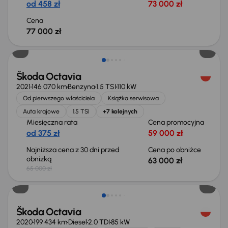
od 458 zł
73 000 zł
Cena
77 000 zł
Taniej o 2 000 zł
Škoda Octavia
2021
146 070 km
Benzyna
1.5 TSI
110 kW
Od pierwszego właściciela
Książka serwisowa
Auta krajowe
1.5 TSI
+7 kolejnych
Miesięczna rata
Cena promocyjna
od 375 zł
59 000 zł
Najniższa cena z 30 dni przed
Cena po obniżce
obniżką
63 000 zł
65 000 zł
Możliwość odliczenia VAT
Škoda Octavia
2020
199 434 km
Diesel
2.0 TDI
85 kW