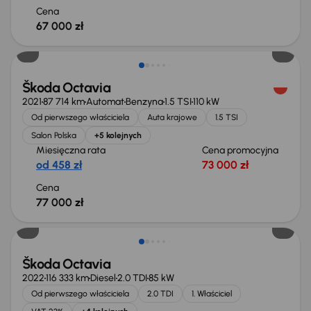
Cena
67 000 zł
Możliwość odliczenia VAT
Škoda Octavia
2021
87 714 km
Automat
Benzyna
1.5 TSI
110 kW
Od pierwszego właściciela
Auta krajowe
1.5 TSI
Salon Polska
+5 kolejnych
Miesięczna rata
Cena promocyjna
od 458 zł
73 000 zł
Cena
77 000 zł
Możliwość odliczenia VAT
Škoda Octavia
2022
116 333 km
Diesel
2.0 TDI
85 kW
Od pierwszego właściciela
2.0 TDI
1. Właściciel