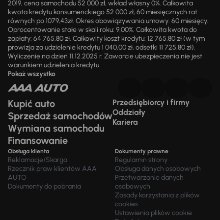
2019, cena samochodu 52 000 zł, wkład własny 0%. Całkowita
kwota kredytu konsumenckiego 52 000 zł, 60 miesięcznych rat
równych po 1079,43zł. Okres obowiązywania umowy: 60 miesięcy.
Oprocentowanie stałe w skali roku: 9,00%. Całkowita kwota do
zapłaty: 64 765,80 zł. Całkowity koszt kredytu: 12 765,80 zł (w tym
prowizja za udzielenie kredytu 1 040,00 zł, odsetki 11 725,80 zł).
Wyliczenie na dzień 11.12.2025 r. Zawarcie ubezpieczenia nie jest
warunkiem udzielenia kredytu.
Pokaż wszystko
Kupić auto
Przedsiębiorcy i firmy
Oddziały
Sprzedaż samochodów
Kariera
Wymiana samochodu
Finansowanie
Obsługa klienta
Dokumenty prawne
Reklamacje/Skarga
Regulamin strony
Rzecznik praw klientów AAA
Obsługa danych osobowych
AUTO
Przetwarzanie danych
Dokumenty do pobrania
osobowych
Zasady korzystania z plików
cookies
Ustawienia plików cookie