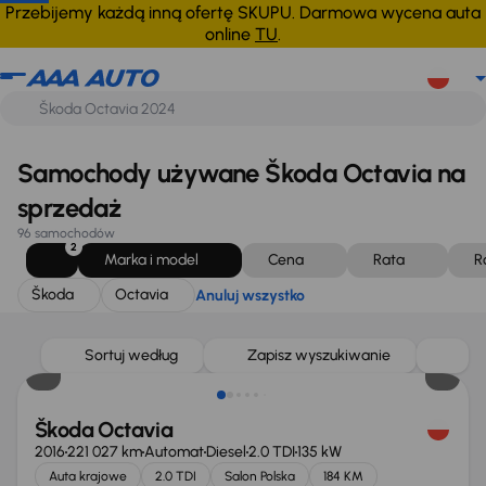
Škoda
Octavia
Anuluj wszystko
Przebijemy każdą inną ofertę SKUPU. Darmowa wycena auta
online
TU
.
Samochody używane Škoda Octavia na
sprzedaż
96 samochodów
2
Marka i model
Cena
Rata
R
Škoda
Octavia
Anuluj wszystko
Sortuj według
Zapisz wyszukiwanie
Škoda Octavia
2016
221 027 km
Automat
Diesel
2.0 TDI
135 kW
Auta krajowe
2.0 TDI
Salon Polska
184 KM