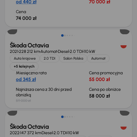
od 440 zł
70 000 zł
Cena
74 000 zł
Taniej o 1 000 zł
Škoda Octavia
2021
228 212 km
Automat
Diesel
2.0 TDI
110 kW
Auta krajowe
2.0 TDI
Salon Polska
Automat
+5 kolejnych
Miesięczna rata
Cena promocyjna
od 345 zł
55 000 zł
Najniższa cena z 30 dni przed
Cena po obniżce
obniżką
58 000 zł
59 000 zł
Škoda Octavia
2022
147 372 km
Diesel
2.0 TDI
110 kW