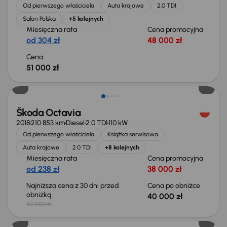
Od pierwszego właściciela
Auta krajowe
2.0 TDI
Salon Polska
+5 kolejnych
Miesięczna rata
Cena promocyjna
od 304 zł
48 000 zł
Cena
51 000 zł
Taniej o 2 000 zł
Škoda Octavia
2018
210 853 km
Diesel
2.0 TDI
110 kW
Od pierwszego właściciela
Książka serwisowa
Auta krajowe
2.0 TDI
+8 kolejnych
Miesięczna rata
Cena promocyjna
od 238 zł
38 000 zł
Najniższa cena z 30 dni przed
Cena po obniżce
obniżką
40 000 zł
42 000 zł
Taniej o 1 000 zł