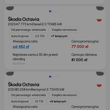
Taniej o 1 000 zł
Škoda Octavia
2023
47 773 km
Diesel
2.0 TDI
85 kW
Od pierwszego właściciela
Książka serwisowa
Auta krajowe
2.0 TDI
+7 kolejnych
Miesięczna rata
Cena promocyjna
od 482 zł
77 000 zł
Najniższa cena z 30 dni przed
Cena po obniżce
obniżką
81 000 zł
82 000 zł
Możliwość odliczenia VAT
Škoda Octavia
2021
80 258 km
Benzyna
1.5 TSI
110 kW
Od pierwszego właściciela
Książka serwisowa
Auta krajowe
1.5 TSI
+8 kolejnych
Miesięczna rata
Cena promocyjna