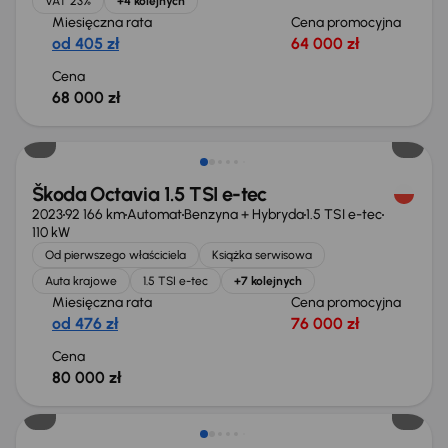
VAT 23%
+4 kolejnych
Miesięczna rata
Cena promocyjna
od 405 zł
64 000 zł
Cena
68 000 zł
Możliwość odliczenia VAT
Škoda Octavia 1.5 TSI e-tec
2023
92 166 km
Automat
Benzyna + Hybryda
1.5 TSI e-tec
110 kW
Od pierwszego właściciela
Książka serwisowa
Auta krajowe
1.5 TSI e-tec
+7 kolejnych
Miesięczna rata
Cena promocyjna
od 476 zł
76 000 zł
Cena
80 000 zł
Świeżo skupione