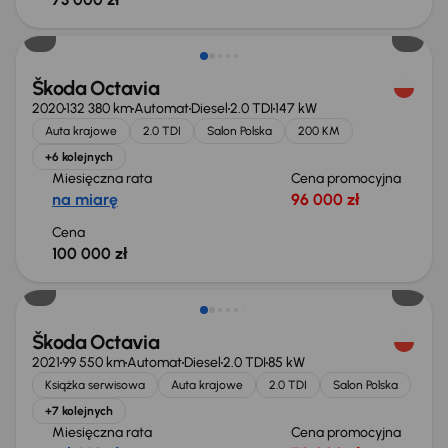
Škoda Octavia
2020
132 380 km
Automat
Diesel
2.0 TDI
147 kW
Auta krajowe
2.0 TDI
Salon Polska
200 KM
+6 kolejnych
Miesięczna rata
Cena promocyjna
na miarę
96 000 zł
Cena
100 000 zł
Możliwość odliczenia VAT
Škoda Octavia
2021
99 550 km
Automat
Diesel
2.0 TDI
85 kW
Książka serwisowa
Auta krajowe
2.0 TDI
Salon Polska
+7 kolejnych
Miesięczna rata
Cena promocyjna