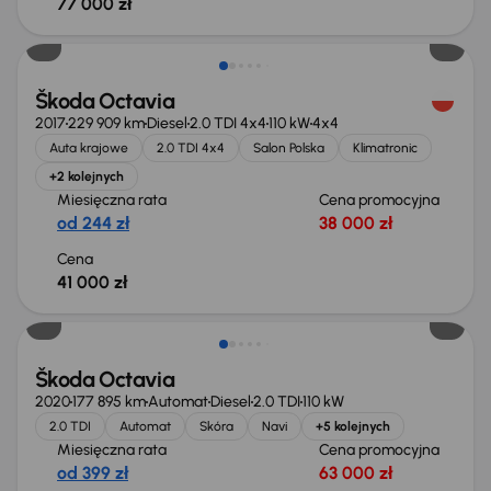
77 000 zł
Škoda Octavia
2017
229 909 km
Diesel
2.0 TDI 4x4
110 kW
4x4
Auta krajowe
2.0 TDI 4x4
Salon Polska
Klimatronic
+2 kolejnych
Miesięczna rata
Cena promocyjna
od 244 zł
38 000 zł
Cena
41 000 zł
Škoda Octavia
2020
177 895 km
Automat
Diesel
2.0 TDI
110 kW
2.0 TDI
Automat
Skóra
Navi
+5 kolejnych
Miesięczna rata
Cena promocyjna
od 399 zł
63 000 zł