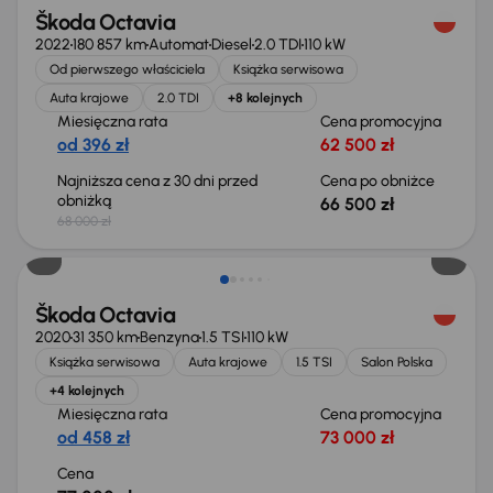
Škoda Octavia
2022
180 857 km
Automat
Diesel
2.0 TDI
110 kW
Od pierwszego właściciela
Książka serwisowa
Auta krajowe
2.0 TDI
+8 kolejnych
Miesięczna rata
Cena promocyjna
od 396 zł
62 500 zł
Najniższa cena z 30 dni przed
Cena po obniżce
obniżką
66 500 zł
68 000 zł
Škoda Octavia
2020
31 350 km
Benzyna
1.5 TSI
110 kW
Książka serwisowa
Auta krajowe
1.5 TSI
Salon Polska
+4 kolejnych
Miesięczna rata
Cena promocyjna
od 458 zł
73 000 zł
Cena