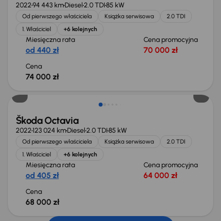
2022
94 443 km
Diesel
2.0 TDI
85 kW
Od pierwszego właściciela
Książka serwisowa
2.0 TDI
1. Właściciel
+6 kolejnych
Miesięczna rata
Cena promocyjna
od 440 zł
70 000 zł
Cena
74 000 zł
Możliwość odliczenia VAT
Škoda Octavia
2022
123 024 km
Diesel
2.0 TDI
85 kW
Od pierwszego właściciela
Książka serwisowa
2.0 TDI
1. Właściciel
+6 kolejnych
Miesięczna rata
Cena promocyjna
od 405 zł
64 000 zł
Cena
68 000 zł