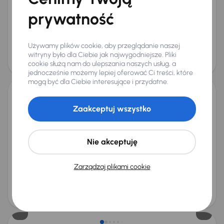
+5 kolejnych
prywatność
Miesięczna rata
Cena promocyjna
od 339 zł
54 000 zł
Używamy plików cookie, aby przeglądanie naszej
Cena
witryny było dla Ciebie jak najwygodniejsze. Pliki
57 000 zł
cookie służą nam do ulepszania naszych usług, a
Taniej o 500 zł
jednocześnie możemy lepiej oferować Ci treści, które
mogą być dla Ciebie interesujące i przydatne.
Škoda Octavia
Zaakceptuj wszystko
2024
13 779 km
Benzyna
1.5 TSI
85 kW
Od pierwszego właściciela
Książka serwisowa
Auta krajowe
1.5 TSI
+6 kolejnych
Nie akceptuję
Miesięczna rata
Cena promocyjna
od 521 zł
83 500 zł
Zarządzaj plikami cookie
Najniższa cena z 30 dni przed
Cena po obniżce
obniżką
87 500 zł
88 000 zł
Możliwość odliczenia VAT