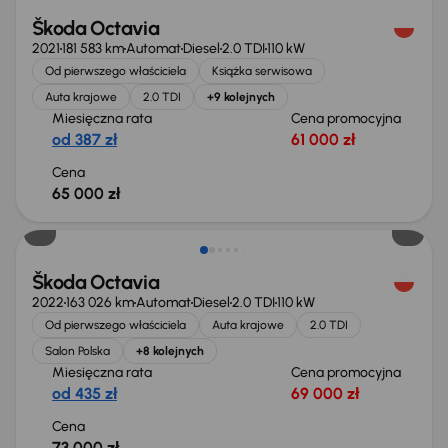
Škoda Octavia
2021
181 583 km
Automat
Diesel
2.0 TDI
110 kW
Od pierwszego właściciela
Książka serwisowa
Auta krajowe
2.0 TDI
+9 kolejnych
Miesięczna rata
Cena promocyjna
od 387 zł
61 000 zł
Cena
65 000 zł
Świeżo skupione
Škoda Octavia
2022
163 026 km
Automat
Diesel
2.0 TDI
110 kW
Od pierwszego właściciela
Auta krajowe
2.0 TDI
Salon Polska
+8 kolejnych
Miesięczna rata
Cena promocyjna
od 435 zł
69 000 zł
Cena
73 000 zł