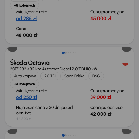
+8 kolejnych
Miesięczna rata
Cena promocyjna
od 286 zł
45 000 zł
Cena
48 000 zł
Taniej o 2 500 zł
Škoda Octavia
2017
232 432 km
Automat
Diesel
2.0 TDI
110 kW
Auta krajowe
2.0 TDI
Salon Polska
DSG
+4 kolejnych
Miesięczna rata
Cena promocyjna
od 250 zł
39 000 zł
Najniższa cena z 30 dni przed
Cena po obniżce
obniżką
42 000 zł
44 500 zł
Świeżo skupione