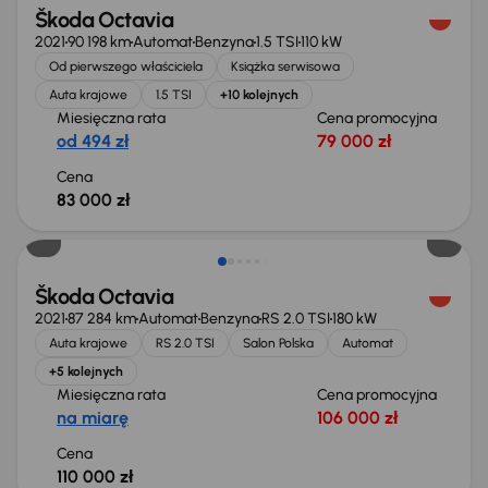
Škoda Octavia
2021
90 198 km
Automat
Benzyna
1.5 TSI
110 kW
Od pierwszego właściciela
Książka serwisowa
Auta krajowe
1.5 TSI
+10 kolejnych
Miesięczna rata
Cena promocyjna
od 494 zł
79 000 zł
Cena
83 000 zł
Škoda Octavia
2021
87 284 km
Automat
Benzyna
RS 2.0 TSI
180 kW
Auta krajowe
RS 2.0 TSI
Salon Polska
Automat
+5 kolejnych
Miesięczna rata
Cena promocyjna
na miarę
106 000 zł
Cena
110 000 zł