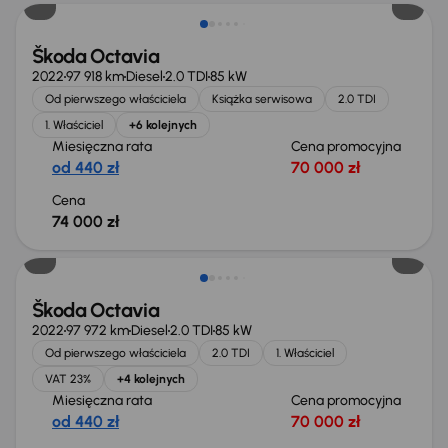
Škoda Octavia
2022
97 918 km
Diesel
2.0 TDI
85 kW
Od pierwszego właściciela
Książka serwisowa
2.0 TDI
1. Właściciel
+6 kolejnych
Miesięczna rata
Cena promocyjna
od 440 zł
70 000 zł
Cena
74 000 zł
Możliwość odliczenia VAT
Škoda Octavia
2022
97 972 km
Diesel
2.0 TDI
85 kW
Od pierwszego właściciela
2.0 TDI
1. Właściciel
VAT 23%
+4 kolejnych
Miesięczna rata
Cena promocyjna
od 440 zł
70 000 zł