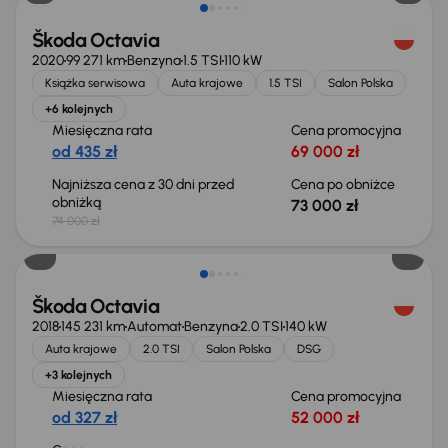
Škoda Octavia
2020
99 271 km
Benzyna
1.5 TSI
110 kW
Książka serwisowa
Auta krajowe
1.5 TSI
Salon Polska
+6 kolejnych
Miesięczna rata
Cena promocyjna
od 435 zł
69 000 zł
Najniższa cena z 30 dni przed
Cena po obniżce
obniżką
73 000 zł
74 000 zł
Škoda Octavia
2018
145 231 km
Automat
Benzyna
2.0 TSI
140 kW
Auta krajowe
2.0 TSI
Salon Polska
DSG
+3 kolejnych
Miesięczna rata
Cena promocyjna
od 327 zł
52 000 zł