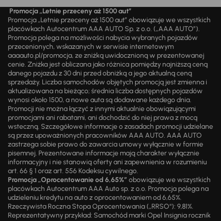
Promocja „Letnie przeceny aż 1500 aut”
Promocja „Letnie przeceny aż 1500 aut” obowiązuje we wszystkich
placówkach Autocentrum AAA AUTO Sp. z o.o. („AAA AUTO”).
Promocja polega na możliwości nabycia wybranych pojazdów
przecenionych, wskazanych w serwisie internetowym
aaaauto.pl/promocja, ze zniżką uwidocznioną w prezentowanej
cenie. Zniżka jest obliczana jako różnica pomiędzy najniższą ceną
danego pojazdu z 30 dni przed obniżką a jego aktualną ceną
sprzedaży. Liczba samochodów objętych promocją jest zmienna i
aktualizowana na bieżąco; średnia liczba dostępnych pojazdów
wynosi około 1500, a nowe auta są dodawane każdego dnia.
Promocji nie można łączyć z innymi aktualnie obowiązującymi
promocjami ani rabatami, ani dochodzić do niej prawa z mocą
wsteczną. Szczegółowe informacje o zasadach promocji udzielane
są przez upoważnionych pracowników AAA AUTO. AAA AUTO
zastrzega sobie prawo do zawarcia umowy wyłącznie w formie
pisemnej. Prezentowane informacje mają charakter wyłącznie
informacyjny i nie stanowią oferty ani zapewnienia w rozumieniu
art. 66 § 1 oraz art. 556 Kodeksu cywilnego.
Promocja „Oprocentowanie od 6,65%”
obowiązuje we wszystkich
placówkach Autocentrum AAA Auto sp. z o.o. Promocja polega na
udzieleniu kredytu na auto z oprocentowaniem od 6,65%.
Rzeczywista Roczna Stopa Oprocentowania („RRSO“): 9,81%.
Reprezentatywny przykład: Samochód marki Opel Insignia rocznik