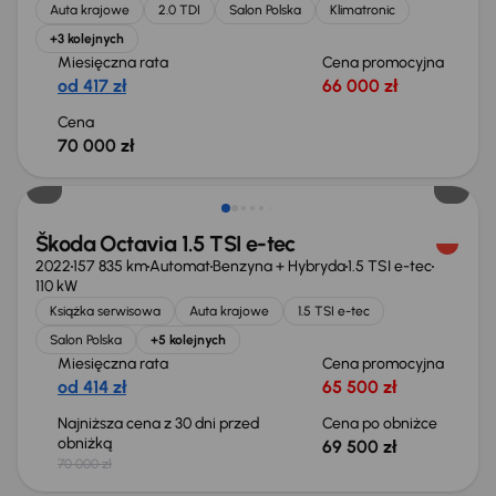
Auta krajowe
2.0 TDI
Salon Polska
Klimatronic
+3 kolejnych
Miesięczna rata
Cena promocyjna
od 417 zł
66 000 zł
Cena
70 000 zł
Taniej o 500 zł
Škoda Octavia 1.5 TSI e-tec
2022
157 835 km
Automat
Benzyna + Hybryda
1.5 TSI e-tec
110 kW
Książka serwisowa
Auta krajowe
1.5 TSI e-tec
Salon Polska
+5 kolejnych
Miesięczna rata
Cena promocyjna
od 414 zł
65 500 zł
Najniższa cena z 30 dni przed
Cena po obniżce
obniżką
69 500 zł
70 000 zł
Możliwość odliczenia VAT