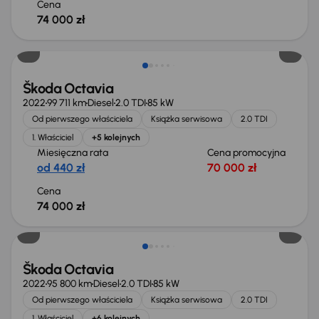
Cena
74 000 zł
Możliwość odliczenia VAT
Škoda Octavia
2022
99 711 km
Diesel
2.0 TDI
85 kW
Od pierwszego właściciela
Książka serwisowa
2.0 TDI
1. Właściciel
+5 kolejnych
Miesięczna rata
Cena promocyjna
od 440 zł
70 000 zł
Cena
74 000 zł
Możliwość odliczenia VAT
Škoda Octavia
2022
95 800 km
Diesel
2.0 TDI
85 kW
Od pierwszego właściciela
Książka serwisowa
2.0 TDI
1. Właściciel
+6 kolejnych