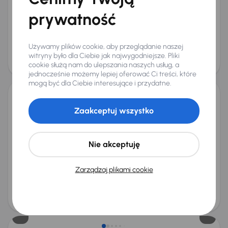
+5 kolejnych
prywatność
Miesięczna rata
Cena promocyjna
od 339 zł
54 000 zł
Używamy plików cookie, aby przeglądanie naszej
Cena
witryny było dla Ciebie jak najwygodniejsze. Pliki
57 000 zł
cookie służą nam do ulepszania naszych usług, a
Taniej o 500 zł
jednocześnie możemy lepiej oferować Ci treści, które
mogą być dla Ciebie interesujące i przydatne.
Škoda Octavia
Zaakceptuj wszystko
2024
13 779 km
Benzyna
1.5 TSI
85 kW
Od pierwszego właściciela
Książka serwisowa
Auta krajowe
1.5 TSI
+6 kolejnych
Nie akceptuję
Miesięczna rata
Cena promocyjna
od 521 zł
83 500 zł
Zarządzaj plikami cookie
Najniższa cena z 30 dni przed
Cena po obniżce
obniżką
87 500 zł
88 000 zł
Możliwość odliczenia VAT