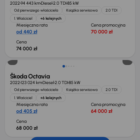
2022
94 443 km
Diesel
2.0 TDI
85 kW
Od pierwszego właściciela
Książka serwisowa
2.0 TDI
1. Właściciel
+6 kolejnych
Miesięczna rata
Cena promocyjna
od 440 zł
70 000 zł
Cena
74 000 zł
Możliwość odliczenia VAT
Škoda Octavia
2022
123 024 km
Diesel
2.0 TDI
85 kW
Od pierwszego właściciela
Książka serwisowa
2.0 TDI
1. Właściciel
+6 kolejnych
Miesięczna rata
Cena promocyjna
od 405 zł
64 000 zł
Cena
68 000 zł