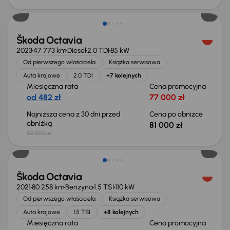
Taniej o 1 000 zł
Škoda Octavia
2023
47 773 km
Diesel
2.0 TDI
85 kW
Od pierwszego właściciela
Książka serwisowa
Auta krajowe
2.0 TDI
+7 kolejnych
Miesięczna rata
Cena promocyjna
od 482 zł
77 000 zł
Najniższa cena z 30 dni przed
Cena po obniżce
obniżką
81 000 zł
82 000 zł
Możliwość odliczenia VAT
Škoda Octavia
2021
80 258 km
Benzyna
1.5 TSI
110 kW
Od pierwszego właściciela
Książka serwisowa
Auta krajowe
1.5 TSI
+8 kolejnych
Miesięczna rata
Cena promocyjna