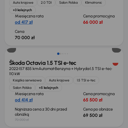
Auta krajowe
2.0 TDI
Salon Polska
Klimatronic
+3 kolejnych
Miesięczna rata
Cena promocyjna
od 417 zł
66 000 zł
Cena
70 000 zł
Taniej o 500 zł
Škoda Octavia 1.5 TSI e-tec
2022
157 835 km
Automat
Benzyna + Hybryda
1.5 TSI e-tec
110 kW
Książka serwisowa
Auta krajowe
1.5 TSI e-tec
Salon Polska
+5 kolejnych
Miesięczna rata
Cena promocyjna
od 414 zł
65 500 zł
Najniższa cena z 30 dni przed
Cena po obniżce
obniżką
69 500 zł
70 000 zł
Możliwość odliczenia VAT