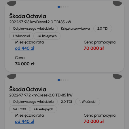
Škoda Octavia
2022
97 918 km
Diesel
2.0 TDI
85 kW
Od pierwszego właściciela
Książka serwisowa
2.0 TDI
1. Właściciel
+6 kolejnych
Miesięczna rata
Cena promocyjna
od 440 zł
70 000 zł
Cena
74 000 zł
Możliwość odliczenia VAT
Škoda Octavia
2022
97 972 km
Diesel
2.0 TDI
85 kW
Od pierwszego właściciela
2.0 TDI
1. Właściciel
VAT 23%
+4 kolejnych
Miesięczna rata
Cena promocyjna
od 440 zł
70 000 zł