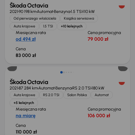
Škoda Octavia
2021
90 198 km
Automat
Benzyna
1.5 TSI
110 kW
Od pierwszego właściciela
Książka serwisowa
Auta krajowe
1.5 TSI
+10 kolejnych
Miesięczna rata
Cena promocyjna
od 494 zł
79 000 zł
Cena
83 000 zł
Škoda Octavia
2021
87 284 km
Automat
Benzyna
RS 2.0 TSI
180 kW
Auta krajowe
RS 2.0 TSI
Salon Polska
Automat
+5 kolejnych
Miesięczna rata
Cena promocyjna
na miarę
106 000 zł
Cena
110 000 zł