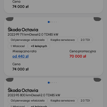
Cena
74 000 zł
Możliwość odliczenia VAT
Škoda Octavia
2022
99 711 km
Diesel
2.0 TDI
85 kW
Od pierwszego właściciela
Książka serwisowa
2.0 TDI
1. Właściciel
+5 kolejnych
Miesięczna rata
Cena promocyjna
od 440 zł
70 000 zł
Cena
74 000 zł
Możliwość odliczenia VAT
Škoda Octavia
2022
95 800 km
Diesel
2.0 TDI
85 kW
Od pierwszego właściciela
Książka serwisowa
2.0 TDI
1. Właściciel
+6 kolejnych