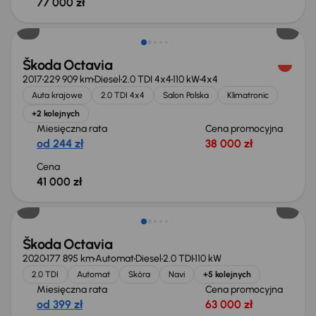
77 000 zł
Škoda Octavia
2017
229 909 km
Diesel
2.0 TDI 4x4
110 kW
4x4
Auta krajowe
2.0 TDI 4x4
Salon Polska
Klimatronic
+2 kolejnych
Miesięczna rata
Cena promocyjna
od 244 zł
38 000 zł
Cena
41 000 zł
Škoda Octavia
2020
177 895 km
Automat
Diesel
2.0 TDI
110 kW
2.0 TDI
Automat
Skóra
Navi
+5 kolejnych
Miesięczna rata
Cena promocyjna
od 399 zł
63 000 zł