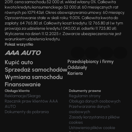
2019, cena samochodu 52 000 zł, wkład własny 0%. Całkowita
kwota kredytu konsumenckiego 52 000 zł, 60 miesięcznych rat
równych po 1079,43zł. Okres obowiązywania umowy: 60 miesięcy.
Oprocentowanie stałe w skali roku: 9,00%. Całkowita kwota do
zapłaty: 64 765,80 zł. Całkowity koszt kredytu: 12 765,80 zł (w tym
prowizja za udzielenie kredytu 1 040,00 zł, odsetki 11 725,80 zł).
Wyliczenie na dzień 11.12.2025 r. Zawarcie ubezpieczenia nie jest
warunkiem udzielenia kredytu.
Pokaż wszystko
Kupić auto
Przedsiębiorcy i firmy
Oddziały
Sprzedaż samochodów
Kariera
Wymiana samochodu
Finansowanie
Obsługa klienta
Dokumenty prawne
Reklamacje/Skarga
Regulamin strony
Rzecznik praw klientów AAA
Obsługa danych osobowych
AUTO
Przetwarzanie danych
Dokumenty do pobrania
osobowych
Zasady korzystania z plików
cookies
Ustawienia plików cookie