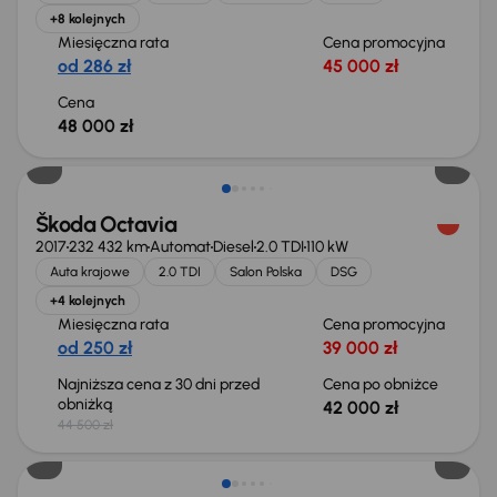
+8 kolejnych
Miesięczna rata
Cena promocyjna
od 286 zł
45 000 zł
Cena
48 000 zł
Taniej o 2 500 zł
Škoda Octavia
2017
232 432 km
Automat
Diesel
2.0 TDI
110 kW
Auta krajowe
2.0 TDI
Salon Polska
DSG
+4 kolejnych
Miesięczna rata
Cena promocyjna
od 250 zł
39 000 zł
Najniższa cena z 30 dni przed
Cena po obniżce
obniżką
42 000 zł
44 500 zł
Świeżo skupione