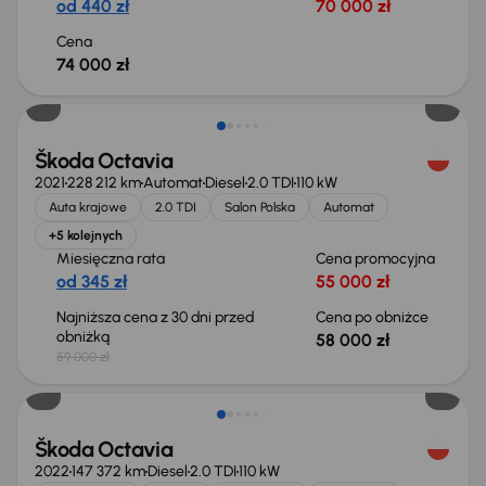
od 440 zł
70 000 zł
Cena
74 000 zł
Taniej o 1 000 zł
Škoda Octavia
2021
228 212 km
Automat
Diesel
2.0 TDI
110 kW
Auta krajowe
2.0 TDI
Salon Polska
Automat
+5 kolejnych
Miesięczna rata
Cena promocyjna
od 345 zł
55 000 zł
Najniższa cena z 30 dni przed
Cena po obniżce
obniżką
58 000 zł
59 000 zł
Škoda Octavia
2022
147 372 km
Diesel
2.0 TDI
110 kW