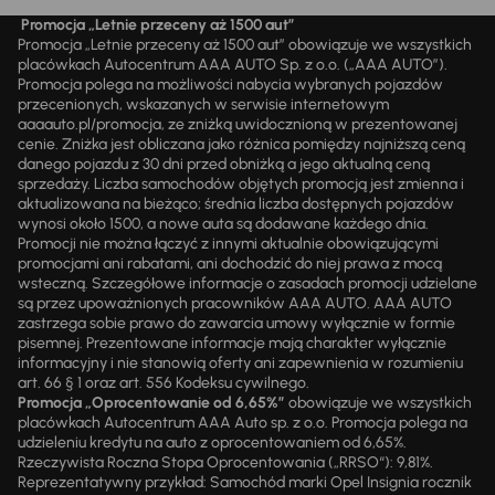
Promocja „Letnie przeceny aż 1500 aut”
Promocja „Letnie przeceny aż 1500 aut” obowiązuje we wszystkich
placówkach Autocentrum AAA AUTO Sp. z o.o. („AAA AUTO”).
Promocja polega na możliwości nabycia wybranych pojazdów
przecenionych, wskazanych w serwisie internetowym
aaaauto.pl/promocja, ze zniżką uwidocznioną w prezentowanej
cenie. Zniżka jest obliczana jako różnica pomiędzy najniższą ceną
danego pojazdu z 30 dni przed obniżką a jego aktualną ceną
sprzedaży. Liczba samochodów objętych promocją jest zmienna i
aktualizowana na bieżąco; średnia liczba dostępnych pojazdów
wynosi około 1500, a nowe auta są dodawane każdego dnia.
Promocji nie można łączyć z innymi aktualnie obowiązującymi
promocjami ani rabatami, ani dochodzić do niej prawa z mocą
wsteczną. Szczegółowe informacje o zasadach promocji udzielane
są przez upoważnionych pracowników AAA AUTO. AAA AUTO
zastrzega sobie prawo do zawarcia umowy wyłącznie w formie
pisemnej. Prezentowane informacje mają charakter wyłącznie
informacyjny i nie stanowią oferty ani zapewnienia w rozumieniu
art. 66 § 1 oraz art. 556 Kodeksu cywilnego.
Promocja „Oprocentowanie od 6,65%”
obowiązuje we wszystkich
placówkach Autocentrum AAA Auto sp. z o.o. Promocja polega na
udzieleniu kredytu na auto z oprocentowaniem od 6,65%.
Rzeczywista Roczna Stopa Oprocentowania („RRSO“): 9,81%.
Reprezentatywny przykład: Samochód marki Opel Insignia rocznik