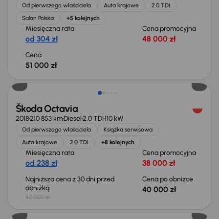
Od pierwszego właściciela
Auta krajowe
2.0 TDI
Salon Polska
+5 kolejnych
Miesięczna rata
Cena promocyjna
od 304 zł
48 000 zł
Cena
51 000 zł
Taniej o 2 000 zł
Škoda Octavia
2018
210 853 km
Diesel
2.0 TDI
110 kW
Od pierwszego właściciela
Książka serwisowa
Auta krajowe
2.0 TDI
+8 kolejnych
Miesięczna rata
Cena promocyjna
od 238 zł
38 000 zł
Najniższa cena z 30 dni przed
Cena po obniżce
obniżką
40 000 zł
42 000 zł
Taniej o 1 000 zł