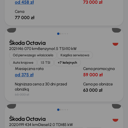
od 458 zł
73 000 zł
Cena
77 000 zł
Taniej o 2 000 zł
Škoda Octavia
2021
146 070 km
Benzyna
1.5 TSI
110 kW
Od pierwszego właściciela
Książka serwisowa
Auta krajowe
1.5 TSI
+7 kolejnych
Miesięczna rata
Cena promocyjna
od 375 zł
59 000 zł
Najniższa cena z 30 dni przed
Cena po obniżce
obniżką
63 000 zł
65 000 zł
Możliwość odliczenia VAT
Škoda Octavia
2020
199 434 km
Diesel
2.0 TDI
85 kW