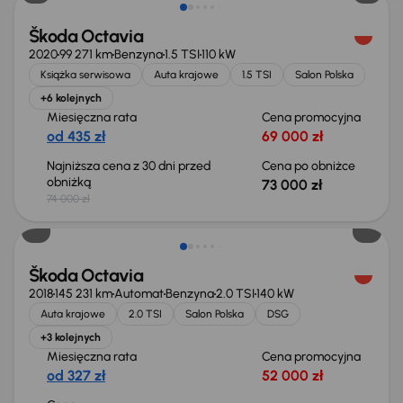
Škoda Octavia
2020
99 271 km
Benzyna
1.5 TSI
110 kW
Książka serwisowa
Auta krajowe
1.5 TSI
Salon Polska
+6 kolejnych
Miesięczna rata
Cena promocyjna
od 435 zł
69 000 zł
Najniższa cena z 30 dni przed
Cena po obniżce
obniżką
73 000 zł
74 000 zł
Škoda Octavia
2018
145 231 km
Automat
Benzyna
2.0 TSI
140 kW
Auta krajowe
2.0 TSI
Salon Polska
DSG
+3 kolejnych
Miesięczna rata
Cena promocyjna
od 327 zł
52 000 zł