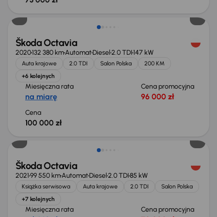
Škoda Octavia
2020
132 380 km
Automat
Diesel
2.0 TDI
147 kW
Auta krajowe
2.0 TDI
Salon Polska
200 KM
+6 kolejnych
Miesięczna rata
Cena promocyjna
na miarę
96 000 zł
Cena
100 000 zł
Możliwość odliczenia VAT
Škoda Octavia
2021
99 550 km
Automat
Diesel
2.0 TDI
85 kW
Książka serwisowa
Auta krajowe
2.0 TDI
Salon Polska
+7 kolejnych
Miesięczna rata
Cena promocyjna