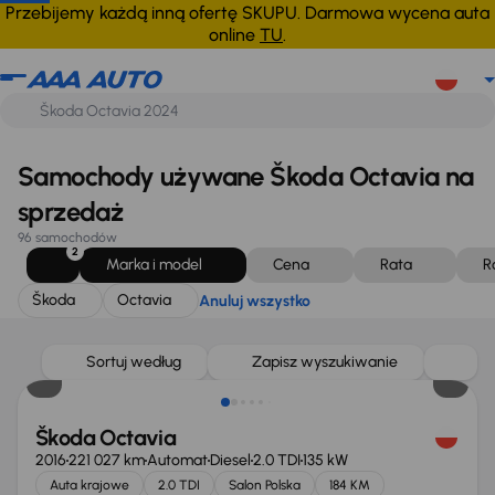
Škoda
Octavia
Anuluj wszystko
Przebijemy każdą inną ofertę SKUPU. Darmowa wycena auta
online
TU
.
Samochody używane Škoda Octavia na
sprzedaż
96 samochodów
2
Marka i model
Cena
Rata
R
Škoda
Octavia
Anuluj wszystko
Sortuj według
Zapisz wyszukiwanie
Škoda Octavia
2016
221 027 km
Automat
Diesel
2.0 TDI
135 kW
Auta krajowe
2.0 TDI
Salon Polska
184 KM