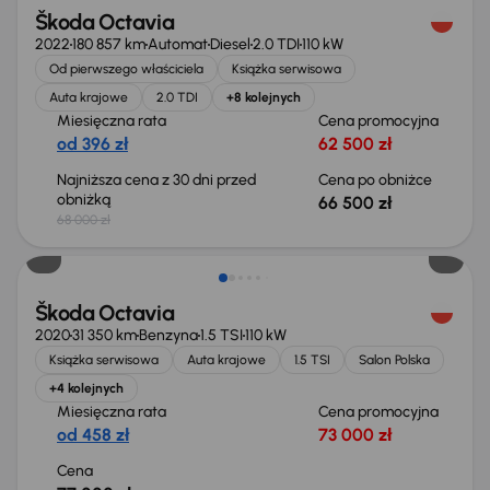
Škoda Octavia
2022
180 857 km
Automat
Diesel
2.0 TDI
110 kW
Od pierwszego właściciela
Książka serwisowa
Auta krajowe
2.0 TDI
+8 kolejnych
Miesięczna rata
Cena promocyjna
od 396 zł
62 500 zł
Najniższa cena z 30 dni przed
Cena po obniżce
obniżką
66 500 zł
68 000 zł
Škoda Octavia
2020
31 350 km
Benzyna
1.5 TSI
110 kW
Książka serwisowa
Auta krajowe
1.5 TSI
Salon Polska
+4 kolejnych
Miesięczna rata
Cena promocyjna
od 458 zł
73 000 zł
Cena