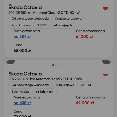
Škoda Octavia
2021
181 583 km
Automat
Diesel
2.0 TDI
110 kW
Od pierwszego właściciela
Książka serwisowa
Auta krajowe
2.0 TDI
+9 kolejnych
Miesięczna rata
Cena promocyjna
od 387 zł
61 000 zł
Cena
65 000 zł
Świeżo skupione
Škoda Octavia
2022
163 026 km
Automat
Diesel
2.0 TDI
110 kW
Od pierwszego właściciela
Auta krajowe
2.0 TDI
Salon Polska
+8 kolejnych
Miesięczna rata
Cena promocyjna
od 435 zł
69 000 zł
Cena
73 000 zł