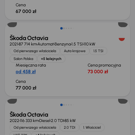
Cena
67 000 zł
Możliwość odliczenia VAT
Škoda Octavia
2021
87 714 km
Automat
Benzyna
1.5 TSI
110 kW
Od pierwszego właściciela
Auta krajowe
1.5 TSI
Salon Polska
+5 kolejnych
Miesięczna rata
Cena promocyjna
od 458 zł
73 000 zł
Cena
77 000 zł
Możliwość odliczenia VAT
Škoda Octavia
2022
116 333 km
Diesel
2.0 TDI
85 kW
Od pierwszego właściciela
2.0 TDI
1. Właściciel