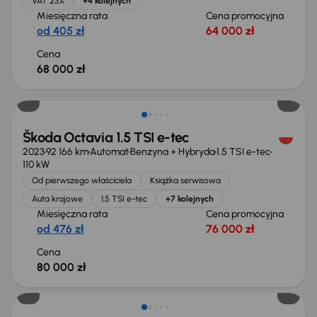
VAT 23%
+4 kolejnych
Miesięczna rata
Cena promocyjna
od 405 zł
64 000 zł
Cena
68 000 zł
Możliwość odliczenia VAT
Škoda Octavia 1.5 TSI e-tec
2023
92 166 km
Automat
Benzyna + Hybryda
1.5 TSI e-tec
110 kW
Od pierwszego właściciela
Książka serwisowa
Auta krajowe
1.5 TSI e-tec
+7 kolejnych
Miesięczna rata
Cena promocyjna
od 476 zł
76 000 zł
Cena
80 000 zł
Świeżo skupione