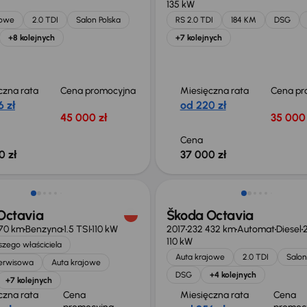
135 kW
jowe
2.0 TDI
Salon Polska
RS 2.0 TDI
184 KM
DSG
+8 kolejnych
+7 kolejnych
czna rata
Cena promocyjna
Miesięczna rata
Cena pr
 zł
od 220 zł
45 000 zł
35 000 
Cena
0 zł
37 000 zł
o 1 000 zł
Taniej o 1 500 zł
Octavia
Škoda Octavia
070 km
Benzyna
1.5 TSI
110 kW
2017
232 432 km
Automat
Diesel
2
110 kW
zego właściciela
Auta krajowe
2.0 TDI
Salon
serwisowa
Auta krajowe
DSG
+4 kolejnych
+7 kolejnych
czna rata
Cena
Miesięczna rata
Cena