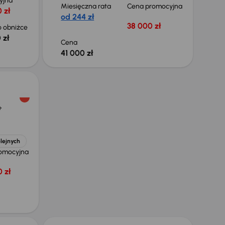
yjna
Miesięczna rata
Cena promocyjna
 zł
od 244 zł
38 000 zł
 obniżce
 zł
Cena
41 000 zł
a
lejnych
omocyjna
 zł