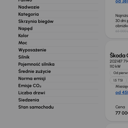
od 381
Nadwozie
Kategoria
Najniż
30 dni
Skrzynia biegów
obniż
Napęd
65 000 
Możliw
Kolor
Moc
Wyposażenie
Škoda 
Silnik
2021
87 71
Pojemność silnika
110 kW
Średnie zużycie
Od pierws
Norma emisji
1.5 TSI
Emisje CO₂
Miesię
od 458
Liczba drzwi
Siedzenia
Stan samochodu
Cena
77 00
Możliw