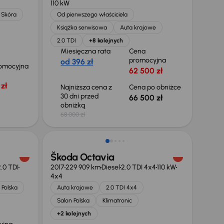
110 kW
Skóra
Od pierwszego właściciela
Książka serwisowa
Auta krajowe
2.0 TDI
+8 kolejnych
Miesięczna rata
Cena
promocyjna
od 396 zł
omocyjna
62 500 zł
zł
Najniższa cena z
Cena po obniżce
30 dni przed
66 500 zł
obniżką
68 000 zł
Škoda Octavia
.0 TDI
2017
229 909 km
Diesel
2.0 TDI 4x4
110 kW
4x4
 Polska
Auta krajowe
2.0 TDI 4x4
Salon Polska
Klimatronic
+2 kolejnych