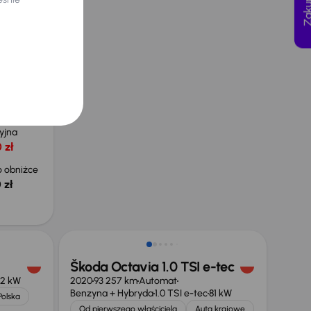
0 kW
e
jnych
yjna
 zł
 obniżce
 zł
Taniej o 1 000 zł
Škoda Octavia 1.0 TSI e-tec
32 kW
2020
93 257 km
Automat
Benzyna + Hybryda
1.0 TSI e-tec
81 kW
Polska
Od pierwszego właściciela
Auta krajowe