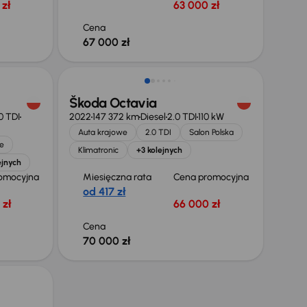
zł
63 000 zł
Cena
67 000 zł
Škoda Octavia
0 TDI
2022
147 372 km
Diesel
2.0 TDI
110 kW
Auta krajowe
2.0 TDI
Salon Polska
e
Klimatronic
+3 kolejnych
ejnych
omocyjna
Miesięczna rata
Cena promocyjna
od 417 zł
 zł
66 000 zł
Cena
70 000 zł