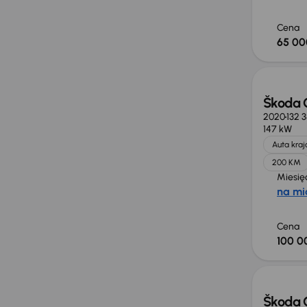
Cena
65 00
Škoda 
2020
132 
147 kW
Auta kra
200 KM
Miesię
na mi
Cena
100 0
Możliw
Škoda 