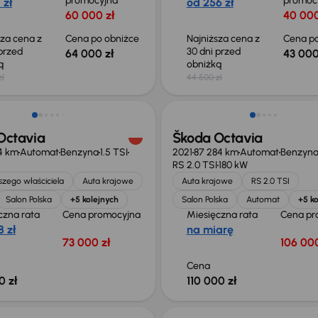
promocyjna
promoc
 zł
od 256 zł
60 000 zł
40 000
sza cena z
Cena po obniżce
Najniższa cena z
Cena po
 przed
30 dni przed
64 000 zł
43 000
ką
obniżką
zł
44 500 zł
ość odliczenia VAT
Octavia
Škoda Octavia
4 km
Automat
Benzyna
1.5 TSI
2021
87 284 km
Automat
Benzyn
RS 2.0 TSI
180 kW
zego właściciela
Auta krajowe
Auta krajowe
RS 2.0 TSI
Salon Polska
+5 kolejnych
Salon Polska
Automat
+5 ko
czna rata
Cena promocyjna
Miesięczna rata
Cena pr
 zł
na miarę
73 000 zł
106 000
Cena
0 zł
110 000 zł
ość odliczenia VAT