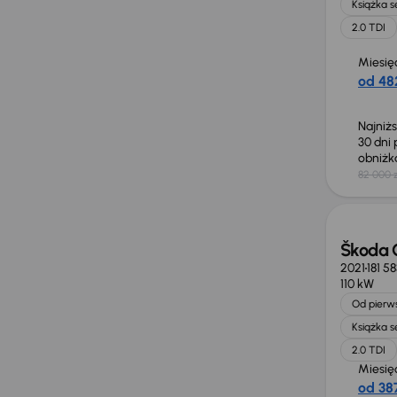
Książka 
2.0 TDI
Miesię
od 482
Najniż
30 dni
obniż
82 000 z
Możliw
Škoda 
2021
181 5
110 kW
Od pierws
Książka 
2.0 TDI
Miesię
od 387