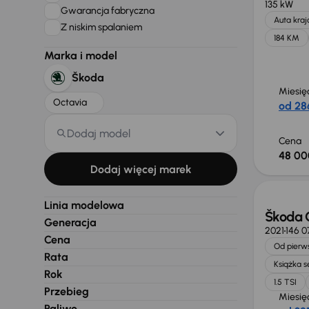
135 kW
Gwarancja fabryczna
Auta kra
Z niskim spalaniem
184 KM
Marka i model
Škoda
Miesię
Octavia
od 286
Dodaj model
Cena
48 00
Taniej 
Dodaj więcej marek
Linia modelowa
Škoda 
Generacja
2021
146 
Cena
Od pierws
Rata
Książka 
Rok
1.5 TSI
Przebieg
Miesię
Paliwo