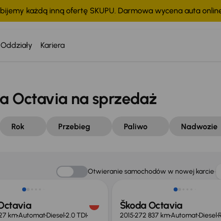
bijemy każdą inną ofertę SKUPU. Darmowa wycena auta onli
Oddziały
Kariera
 Octavia na sprzedaż
Rok
Przebieg
Paliwo
Nadwozie
Otwieranie samochodów w nowej karcie
Octavia
Škoda Octavia
027 km
Automat
Diesel
2.0 TDI
2015
272 837 km
Automat
Diesel
R