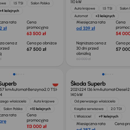
110 kW
jowe
1.5 TSI
Salon Polska
Auta krajowe
1.5 TSI
Salon 
+4 kolejnych
Automat
+3 kolejnych
czna rata
Cena
Miesięczna rata
Cena
promocyjna
promoc
2 zł
od 339 zł
63 500 zł
54 000
sza cena z
Cena po obniżce
Najniższa cena z
Cena po
 przed
30 dni przed
67 500 zł
57 000
ką
obniżką
ł
60 000 zł
o 3 000 zł
Świeżo skupione
Superb
Škoda Superb
357 km
Automat
Benzyna
2.0 TSI
2021
224 136 km
Automat
Diesel
2
4
140 kW
zego właściciela
Auta krajowe
Od pierwszego właściciela
Salon Polska
+10 kolejnych
Książka serwisowa
2.0 TDI
czna rata
Cena
1. Właściciel
+9 kolejnych
promocyjna
arę
Miesięczna rata
Cena pr
113 000 zł
od 387 zł