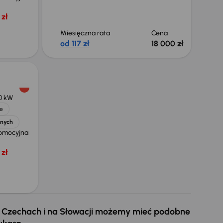
zł
Miesięczna rata
Cena
od 117 zł
18 000 zł
10 kW
e
jnych
omocyjna
zł
 w Czechach i na Słowacji możemy mieć podobne