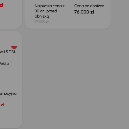
zł
Najniższa cena z
Cena po obniżce
30 dni przed
76 000 zł
obniżką
77 000 zł
na
1.5 TSI
Polska
omocyjna
zł
Możliwość odliczenia VAT