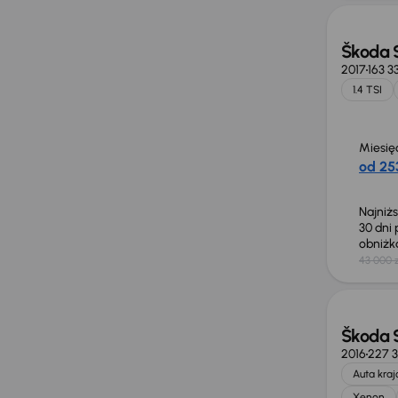
Škoda 
2017
163 3
1.4 TSI
Miesię
od 253
Najniż
30 dni
obniż
43 000 z
Taniej 
Škoda 
2016
227 
Auta kra
Xenon