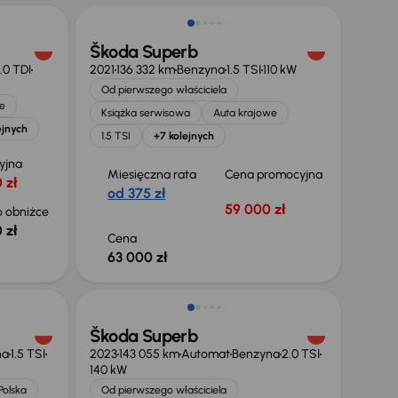
Škoda Superb
.0 TDI
2021
136 332 km
Benzyna
1.5 TSI
110 kW
Od pierwszego właściciela
e
Książka serwisowa
Auta krajowe
ejnych
1.5 TSI
+7 kolejnych
yjna
Miesięczna rata
Cena promocyjna
 zł
od 375 zł
59 000 zł
 obniżce
 zł
Cena
63 000 zł
Możliwość odliczenia VAT
Škoda Superb
na
1.5 TSI
2023
143 055 km
Automat
Benzyna
2.0 TSI
140 kW
Polska
Od pierwszego właściciela