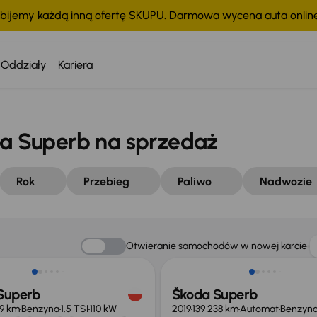
bijemy każdą inną ofertę SKUPU. Darmowa wycena auta onli
Oddziały
Kariera
 Superb na sprzedaż
Rok
Przebieg
Paliwo
Nadwozie
o 1 000 zł
Taniej o 3 000 zł
Otwieranie samochodów w nowej karcie
Superb
Škoda Superb
19 km
Benzyna
1.5 TSI
110 kW
2019
139 238 km
Automat
Benzyn