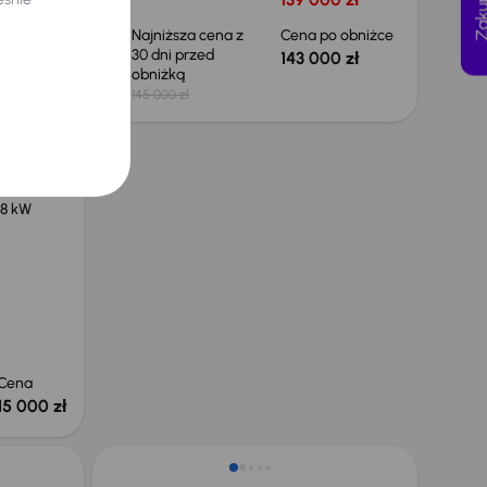
 obniżce
Najniższa cena z
Cena po obniżce
30 dni przed
 zł
143 000 zł
obniżką
145 000 zł
18 kW
Cena
15 000 zł