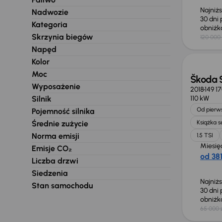
Najniż
Nadwozie
30 dni
Kategoria
obniż
Skrzynia biegów
120 000 
Taniej 
Napęd
Kolor
Moc
Škoda 
Wyposażenie
2018
149 1
Silnik
110 kW
Od pierws
Pojemność silnika
Średnie zużycie
Książka 
Norma emisji
1.5 TSI
Miesię
Emisje CO₂
od 381
Liczba drzwi
Siedzenia
Najniż
Stan samochodu
30 dni
obniż
65 000 
Taniej 