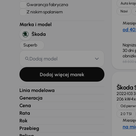
Auta kra
Gwarancja fabryczna
Navi
Z niskim spalaniem
Miesię
Marka i model
od 40
Škoda
Superb
Najniż
30 dni
obniż
Dodaj model
68 500 z
Taniej 
Dodaj więcej marek
Škoda 
Linia modelowa
2022
103 
Generacja
206 kW
4x
Cena
Od pierws
Rata
2.0 TSI
Rok
Miesię
na mi
Przebieg
Paliwo