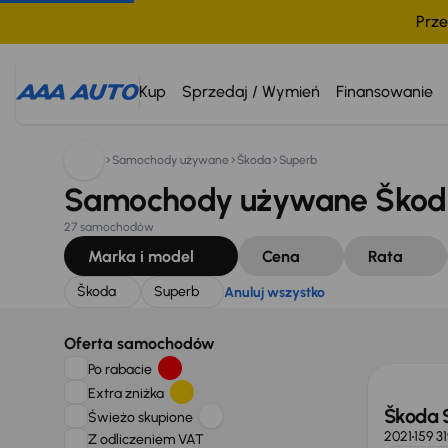
Prze
Szukam:
Škoda
Superb
Anuluj wszystko
Kup
Sprzedaj / Wymień
Finansowanie
Samochody używane
Škoda
Superb
Samochody używane Škoda
27 samochodów
Marka i model
Cena
Rata
Škoda
Superb
Anuluj wszystko
Taniej 
Oferta samochodów
Po rabacie
Extra zniżka
Škoda 
Świeżo skupione
2021
159 3
Z odliczeniem VAT