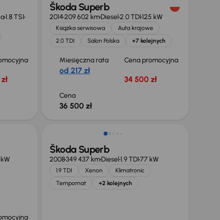
Škoda Superb
na
1.8 TSI
2014
209 602 km
Diesel
2.0 TDI
125 kW
Książka serwisowa
Auta krajowe
2.0 TDI
Salon Polska
+7 kolejnych
omocyjna
Miesięczna rata
Cena promocyjna
od 217 zł
zł
34 500 zł
Cena
36 500 zł
Škoda Superb
8 kW
2008
349 437 km
Diesel
1.9 TDI
77 kW
1.9 TDI
Xenon
Klimatronic
Tempomat
+2 kolejnych
omocyjna