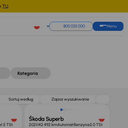
ne
TU
.
Sortuj według
Zapisz wyszukiwanie
800 033 000
Menu
Kategoria
Taniej o 2 000 zł
Sortuj według
Zapisz wyszukiwanie
Škoda Superb
a
1.5 TSI
2021
142 492 km
Automat
Benzyna
2.0 TSI