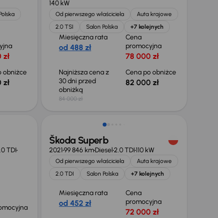
140 kW
Polska
Od pierwszego właściciela
Auta krajowe
2.0 TSI
Salon Polska
+7 kolejnych
Miesięczna rata
Cena
yjna
promocyjna
od 488 zł
 zł
78 000 zł
 obniżce
Najniższa cena z
Cena po obniżce
30 dni przed
 zł
82 000 zł
obniżką
84 000 zł
Taniej o 1 000 zł
Škoda Superb
.0 TDI
2021
99 846 km
Diesel
2.0 TDI
110 kW
Od pierwszego właściciela
Auta krajowe
2.0 TDI
Salon Polska
+7 kolejnych
Miesięczna rata
Cena
promocyjna
od 452 zł
omocyjna
72 000 zł