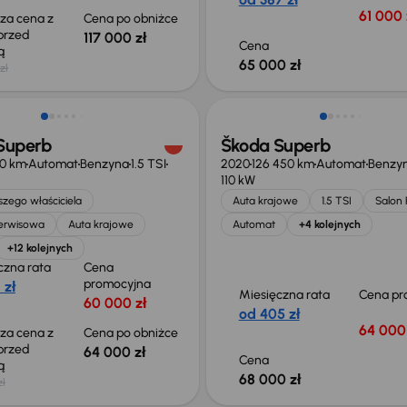
61 000 
sza cena z
Cena po obniżce
 przed
117 000 zł
Cena
ką
65 000 zł
zł
o 1 000 zł
Możliwość odliczenia VAT
Superb
Škoda Superb
70 km
Automat
Benzyna
1.5 TSI
2020
126 450 km
Automat
Benzy
110 kW
zego właściciela
Auta krajowe
1.5 TSI
Salon 
serwisowa
Auta krajowe
Automat
+4 kolejnych
+12 kolejnych
czna rata
Cena
promocyjna
 zł
Miesięczna rata
Cena pr
60 000 zł
od 405 zł
64 000 
sza cena z
Cena po obniżce
 przed
64 000 zł
Cena
ką
68 000 zł
zł
o 500 zł
Taniej o 1 000 zł