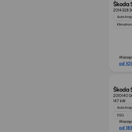
Škoda 
2014
328 
Auta kra
Klimatron
Miesię
od 101
Taniej 
Škoda 
2010
140 
147 kW
Auta kra
DSG
Miesię
od 185