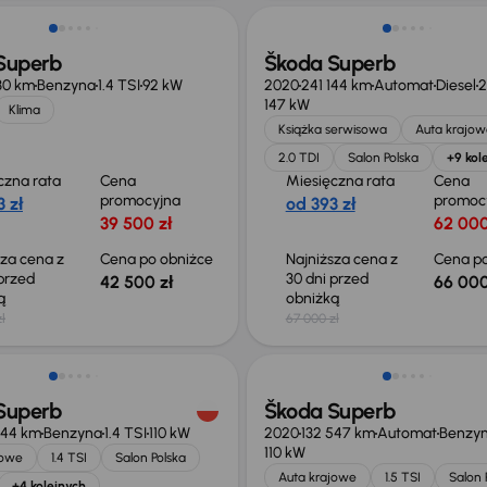
Superb
Škoda Superb
30 km
Benzyna
1.4 TSI
92 kW
2020
241 144 km
Automat
Diesel
2
147 kW
Klima
Książka serwisowa
Auta krajow
2.0 TDI
Salon Polska
+9 kol
czna rata
Cena
Miesięczna rata
Cena
promocyjna
promoc
 zł
od 393 zł
39 500 zł
62 000
sza cena z
Cena po obniżce
Najniższa cena z
Cena po
 przed
30 dni przed
42 500 zł
66 000
ką
obniżką
ł
67 000 zł
o 1 000 zł
Taniej o 500 zł
Superb
Škoda Superb
344 km
Benzyna
1.4 TSI
110 kW
2020
132 547 km
Automat
Benzy
110 kW
jowe
1.4 TSI
Salon Polska
Auta krajowe
1.5 TSI
Salon 
+4 kolejnych