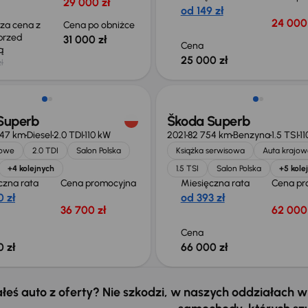
29 000 zł
od 149 zł
24 000 
sza cena z
Cena po obniżce
 przed
31 000 zł
Cena
ką
25 000 zł
ł
Możliwość odliczenia VAT
Superb
Škoda Superb
747 km
Diesel
2.0 TDI
110 kW
2021
82 754 km
Benzyna
1.5 TSI
1
jowe
2.0 TDI
Salon Polska
Książka serwisowa
Auta krajow
+4 kolejnych
1.5 TSI
Salon Polska
+5 kole
czna rata
Cena promocyjna
Miesięczna rata
Cena pr
 zł
od 393 zł
36 700 zł
62 000 
Cena
 zł
66 000 zł
łeś auto z oferty? Nie szkodzi, w naszych oddziałach