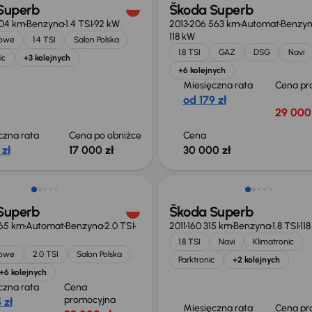
Superb
Škoda Superb
304 km
Benzyna
1.4 TSI
92 kW
2013
206 563 km
Automat
Benzy
118 kW
jowe
1.4 TSI
Salon Polska
1.8 TSI
GAZ
DSG
Navi
ic
+3 kolejnych
+6 kolejnych
Miesięczna rata
Cena pr
od 179 zł
29 000 
czna rata
Cena po obniżce
Cena
 zł
17 000 zł
30 000 zł
o 1 000 zł
Świeżo skupione
Superb
Škoda Superb
065 km
Automat
Benzyna
2.0 TSI
2011
160 315 km
Benzyna
1.8 TSI
11
1.8 TSI
Navi
Klimatronic
jowe
2.0 TSI
Salon Polska
Parktronic
+2 kolejnych
+6 kolejnych
czna rata
Cena
promocyjna
 zł
Miesięczna rata
Cena pr