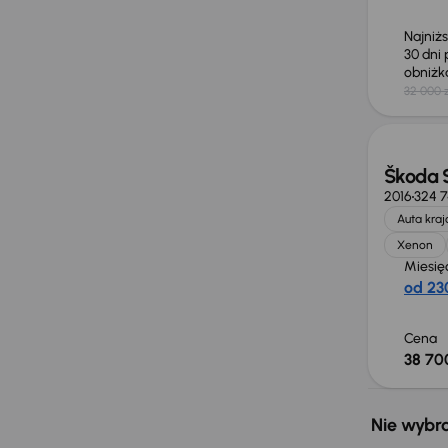
Najniż
30 dni
obniż
32 000 z
Škoda 
2016
324 
Auta kra
Xenon
Miesię
od 230
Cena
38 700
Nie wybra