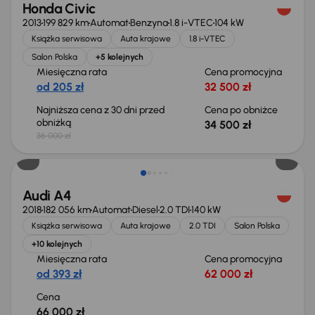
Honda Civic
2013
199 829 km
Automat
Benzyna
1.8 i-VTEC
104 kW
Książka serwisowa
Auta krajowe
1.8 i-VTEC
Salon Polska
+5 kolejnych
Miesięczna rata
Cena promocyjna
od 205 zł
32 500 zł
Najniższa cena z 30 dni przed
Cena po obniżce
obniżką
34 500 zł
36 000 zł
Audi A4
2018
182 056 km
Automat
Diesel
2.0 TDI
140 kW
Książka serwisowa
Auta krajowe
2.0 TDI
Salon Polska
+10 kolejnych
Miesięczna rata
Cena promocyjna
od 393 zł
62 000 zł
Cena
66 000 zł