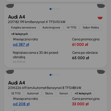
Audi A4
2017
82 199 km
Benzyna
1.4 TFSI
110 kW
Książka serwisowa
Auta krajowe
1.4 TFSI
Salon Polska
+8 kolejnych
Miesięczna rata
Cena promocyjna
od 387 zł
61 000 zł
Najniższa cena z 30 dni przed
Cena po obniżce
obniżką
65 000 zł
66 000 zł
Świeżo skupione
Audi A4
2014
226 691 km
Automat
Benzyna
1.8 TFSI
88 kW
1.8 TFSI
Automat
Skóra
Xenon
+5 kolejnych
Miesięczna rata
Cena promocyjna
od 208 zł
33 000 zł