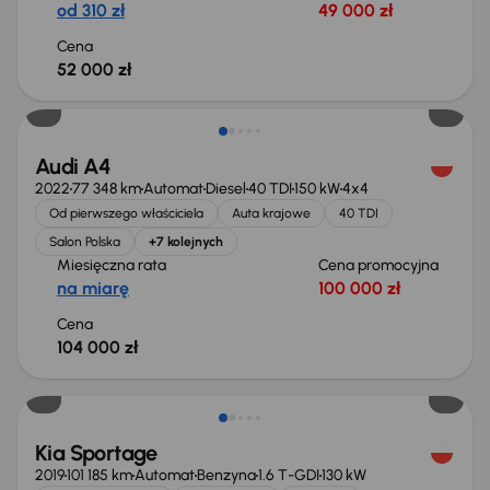
od 310 zł
49 000 zł
Cena
52 000 zł
Możliwość odliczenia VAT
Audi A4
2022
77 348 km
Automat
Diesel
40 TDI
150 kW
4x4
Od pierwszego właściciela
Auta krajowe
40 TDI
Salon Polska
+7 kolejnych
Miesięczna rata
Cena promocyjna
na miarę
100 000 zł
Cena
104 000 zł
Taniej o 1 000 zł
Kia Sportage
2019
101 185 km
Automat
Benzyna
1.6 T-GDI
130 kW