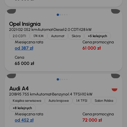
Opel Insignia
2021
132 052 km
Automat
Diesel
2.0 CDTI
128 kW
2.0 CDTI
174 KM
Automat
Skóra
+5 kolejnych
Miesięczna rata
Cena promocyjna
od 387 zł
61 000 zł
Cena
65 000 zł
Świeżo skupione
Audi A4
2018
95 755 km
Automat
Benzyna
1.4 TFSI
110 kW
Książka serwisowa
Auta krajowe
1.4 TFSI
Salon Polska
+8 kolejnych
Miesięczna rata
Cena promocyjna
od 452 zł
72 000 zł