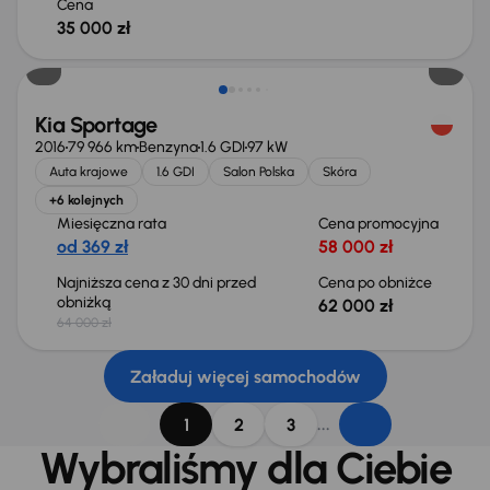
Cena
35 000 zł
Taniej o 2 000 zł
Kia Sportage
2016
79 966 km
Benzyna
1.6 GDI
97 kW
Auta krajowe
1.6 GDI
Salon Polska
Skóra
+6 kolejnych
Miesięczna rata
Cena promocyjna
od 369 zł
58 000 zł
Najniższa cena z 30 dni przed
Cena po obniżce
obniżką
62 000 zł
64 000 zł
Załaduj więcej samochodów
...
1
2
3
Wybraliśmy dla Ciebie