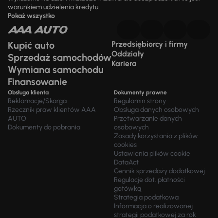
warunkiem udzielenia kredytu.
Pokaż wszystko
Kupić auto
Przedsiębiorcy i firmy
Oddziały
Sprzedaż samochodów
Kariera
Wymiana samochodu
Finansowanie
Obsługa klienta
Dokumenty prawne
Reklamacje/Skarga
Regulamin strony
Rzecznik praw klientów AAA
Obsługa danych osobowych
AUTO
Przetwarzanie danych
Dokumenty do pobrania
osobowych
Zasady korzystania z plików
cookies
Ustawienia plików cookie
DataAct
Cennik sprzedaży dodatkowej
Regulacje dot. płatności
gotówką
Strategia podatkowa
Informacja o realizowanej
strategii podatkowej za rok