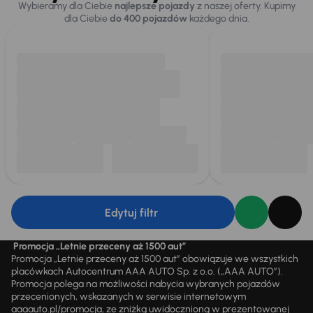
Wybieramy dla Ciebie
najlepsze pojazdy
z naszej oferty. Kupimy
dla Ciebie
do 400 pojazdów
każdego dnia.
Edytuj filtr
Promocja „Letnie przeceny aż 1500 aut”
Promocja „Letnie przeceny aż 1500 aut” obowiązuje we wszystkich
placówkach Autocentrum AAA AUTO Sp. z o.o. („AAA AUTO”).
Promocja polega na możliwości nabycia wybranych pojazdów
przecenionych, wskazanych w serwisie internetowym
aaaauto.pl/promocja, ze zniżką uwidocznioną w prezentowanej