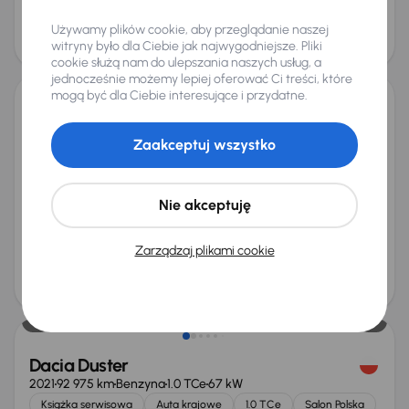
Cena
Używamy plików cookie, aby przeglądanie naszej
103 000 zł
witryny było dla Ciebie jak najwygodniejsze. Pliki
Możliwość odliczenia VAT
cookie służą nam do ulepszania naszych usług, a
jednocześnie możemy lepiej oferować Ci treści, które
mogą być dla Ciebie interesujące i przydatne.
Dacia Duster
2023
127 899 km
Diesel
1.5 Blue dCi
85 kW
Zaakceptuj wszystko
Od pierwszego właściciela
Auta krajowe
1.5 Blue dCi
Salon Polska
+6 kolejnych
Nie akceptuję
Miesięczna rata
Cena promocyjna
od 351 zł
56 000 zł
Zarządzaj plikami cookie
Najniższa cena z 30 dni przed
Cena po obniżce
obniżką
59 000 zł
58 000 zł
Dacia Duster
2021
92 975 km
Benzyna
1.0 TCe
67 kW
Książka serwisowa
Auta krajowe
1.0 TCe
Salon Polska