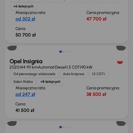
+6 kolejnych
Miesięczna rata
Cena promocyjna
od 302 zł
47 700 zł
Cena
50 700 zł
Możliwość odliczenia VAT
Opel Insignia
2020
144 911 km
Automat
Diesel
1.5 CDTI
90 kW
Od pierwszego właściciela
Auta krajowe
1.5 CDTI
Salon Polska
+8 kolejnych
Miesięczna rata
Cena promocyjna
od 247 zł
38 500 zł
Cena
41 500 zł
Taniej o 1 500 zł