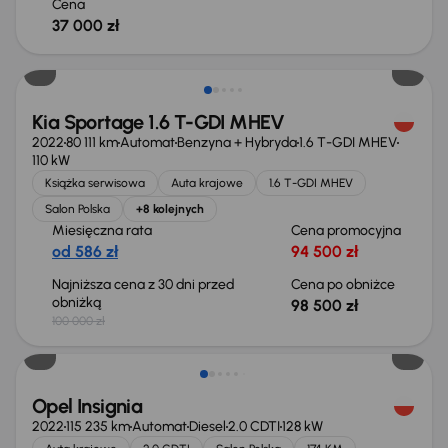
Cena
37 000 zł
Taniej o 1 500 zł
Kia Sportage 1.6 T-GDI MHEV
2022
80 111 km
Automat
Benzyna + Hybryda
1.6 T-GDI MHEV
110 kW
Książka serwisowa
Auta krajowe
1.6 T-GDI MHEV
Salon Polska
+8 kolejnych
Miesięczna rata
Cena promocyjna
od 586 zł
94 500 zł
Najniższa cena z 30 dni przed
Cena po obniżce
obniżką
98 500 zł
100 000 zł
Taniej o 1 000 zł
Opel Insignia
2022
115 235 km
Automat
Diesel
2.0 CDTI
128 kW