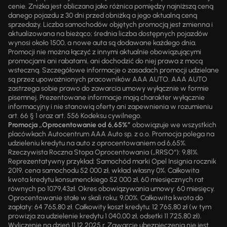
cenie. Zniżka jest obliczana jako różnica pomiędzy najniższą ceną
danego pojazdu z 30 dni przed obniżką a jego aktualną ceną
sprzedaży. Liczba samochodów objętych promocją jest zmienna i
aktualizowana na bieżąco; średnia liczba dostępnych pojazdów
wynosi około 1500, a nowe auta są dodawane każdego dnia.
Promocji nie można łączyć z innymi aktualnie obowiązującymi
promocjami ani rabatami, ani dochodzić do niej prawa z mocą
wsteczną. Szczegółowe informacje o zasadach promocji udzielane
są przez upoważnionych pracowników AAA AUTO. AAA AUTO
zastrzega sobie prawo do zawarcia umowy wyłącznie w formie
pisemnej. Prezentowane informacje mają charakter wyłącznie
informacyjny i nie stanowią oferty ani zapewnienia w rozumieniu
art. 66 § 1 oraz art. 556 Kodeksu cywilnego.
Promocja „Oprocentowanie od 6,65%”
obowiązuje we wszystkich
placówkach Autocentrum AAA Auto sp. z o.o. Promocja polega na
udzieleniu kredytu na auto z oprocentowaniem od 6,65%.
Rzeczywista Roczna Stopa Oprocentowania („RRSO“): 9,81%.
Reprezentatywny przykład: Samochód marki Opel Insignia rocznik
2019, cena samochodu 52 000 zł, wkład własny 0%. Całkowita
kwota kredytu konsumenckiego 52 000 zł, 60 miesięcznych rat
równych po 1079,43zł. Okres obowiązywania umowy: 60 miesięcy.
Oprocentowanie stałe w skali roku: 9,00%. Całkowita kwota do
zapłaty: 64 765,80 zł. Całkowity koszt kredytu: 12 765,80 zł (w tym
prowizja za udzielenie kredytu 1 040,00 zł, odsetki 11 725,80 zł).
Wyliczenie na dzień 11.12.2025 r. Zawarcie ubezpieczenia nie jest