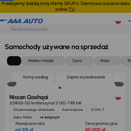
Przebijemy każdą inną ofertę SKUPU. Darmowa wycena auta
online
TU
.
Samochody używane na sprzedaż
Marka i model
Cena
Rata
R
Sortuj według
Zapisz wyszukiwanie
Nissan Qashqai
2018
106 012 km
Benzyna
1.2 DIG-T
85 kW
Od pierwszego właściciela
Auta krajowe
1.2 DIG-T
Salon Polska
+6 kolejnych
Miesięczna rata
Cena promocyjna
od 315 zł
50 000 zł