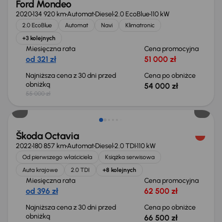
Ford Mondeo
2020
134 920 km
Automat
Diesel
2.0 EcoBlue
110 kW
2.0 EcoBlue
Automat
Navi
Klimatronic
+3 kolejnych
Miesięczna rata
Cena promocyjna
od 321 zł
51 000 zł
Najniższa cena z 30 dni przed
Cena po obniżce
obniżką
54 000 zł
55 000 zł
Świeżo skupione
Škoda Octavia
2022
180 857 km
Automat
Diesel
2.0 TDI
110 kW
Od pierwszego właściciela
Książka serwisowa
Auta krajowe
2.0 TDI
+8 kolejnych
Miesięczna rata
Cena promocyjna
od 396 zł
62 500 zł
Najniższa cena z 30 dni przed
Cena po obniżce
obniżką
66 500 zł