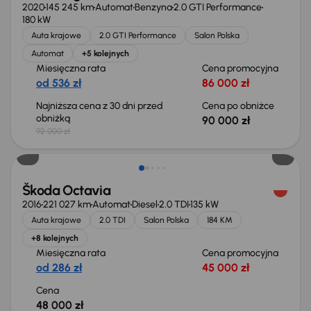
2020
145 245 km
Automat
Benzyna
2.0 GTI Performance
180 kW
Auta krajowe
2.0 GTI Performance
Salon Polska
Automat
+5 kolejnych
Miesięczna rata
Cena promocyjna
od 536 zł
86 000 zł
Najniższa cena z 30 dni przed
Cena po obniżce
obniżką
90 000 zł
92 000 zł
Škoda Octavia
2016
221 027 km
Automat
Diesel
2.0 TDI
135 kW
Auta krajowe
2.0 TDI
Salon Polska
184 KM
+8 kolejnych
Miesięczna rata
Cena promocyjna
od 286 zł
45 000 zł
Cena
48 000 zł