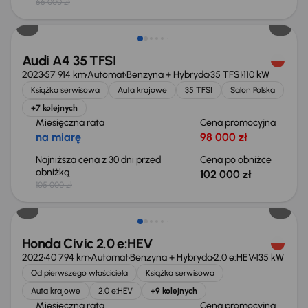
66 000 zł
Taniej o 3 000 zł
Audi A4 35 TFSI
2023
57 914 km
Automat
Benzyna + Hybryda
35 TFSI
110 kW
Książka serwisowa
Auta krajowe
35 TFSI
Salon Polska
+7 kolejnych
Miesięczna rata
Cena promocyjna
na miarę
98 000 zł
Najniższa cena z 30 dni przed
Cena po obniżce
obniżką
102 000 zł
105 000 zł
Taniej o 2 000 zł
Honda Civic 2.0 e:HEV
2022
40 794 km
Automat
Benzyna + Hybryda
2.0 e:HEV
135 kW
Od pierwszego właściciela
Książka serwisowa
Auta krajowe
2.0 e:HEV
+9 kolejnych
Miesięczna rata
Cena promocyjna