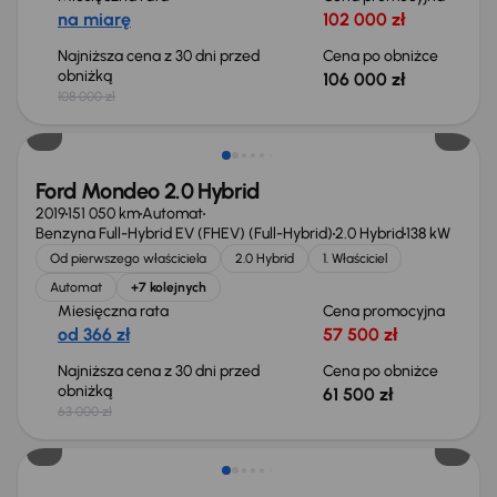
na miarę
102 000 zł
Najniższa cena z 30 dni przed
Cena po obniżce
obniżką
106 000 zł
108 000 zł
Taniej o 1 500 zł
Ford Mondeo 2.0 Hybrid
2019
151 050 km
Automat
Benzyna Full-Hybrid EV (FHEV) (Full-Hybrid)
2.0 Hybrid
138 kW
Od pierwszego właściciela
2.0 Hybrid
1. Właściciel
Automat
+7 kolejnych
Miesięczna rata
Cena promocyjna
od 366 zł
57 500 zł
Najniższa cena z 30 dni przed
Cena po obniżce
obniżką
61 500 zł
63 000 zł
Taniej o 1 000 zł