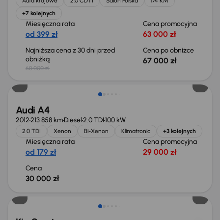
Auta krajowe
2.0 CDTI
Salon Polska
174 KM
+7 kolejnych
Miesięczna rata
Cena promocyjna
od 399 zł
63 000 zł
Najniższa cena z 30 dni przed
Cena po obniżce
obniżką
67 000 zł
68 000 zł
Świeżo skupione
Audi A4
2012
213 858 km
Diesel
2.0 TDI
100 kW
2.0 TDI
Xenon
Bi-Xenon
Klimatronic
+3 kolejnych
Miesięczna rata
Cena promocyjna
od 179 zł
29 000 zł
Cena
30 000 zł
Taniej o 1 000 zł