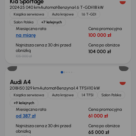
Kia Sportage
2024
25 040 km
Automat
Benzyna
1.6 T-GDI
118 kW
Książka serwisowa
Auta krajowe
1.6 T-GDI
Salon Polska
+7 kolejnych
Miesięczna rata
Cena promocyjna
na miarę
100 000 zł
Najniższa cena z 30 dni przed
Cena po obniżce
obniżką
104 000 zł
105 000 zł
Taniej o 1 000 zł
Audi A4
2018
150 329 km
Automat
Benzyna
1.4 TFSI
110 kW
Książka serwisowa
Auta krajowe
1.4 TFSI
Salon Polska
+9 kolejnych
Miesięczna rata
Cena promocyjna
od 387 zł
61 000 zł
Najniższa cena z 30 dni przed
Cena po obniżce
obniżką
65 000 zł