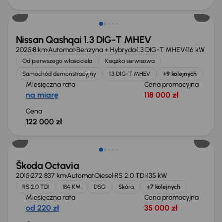
Od nowego taniej o 36 775 zł
Nissan Qashqai 1.3 DIG-T MHEV
2025
8 km
Automat
Benzyna + Hybryda
1.3 DIG-T MHEV
116 kW
Od pierwszego właściciela
Książka serwisowa
Samochód demonstracyjny
1.3 DIG-T MHEV
+9 kolejnych
Miesięczna rata
Cena promocyjna
na miarę
118 000 zł
Cena
122 000 zł
Škoda Octavia
2015
272 837 km
Automat
Diesel
RS 2.0 TDI
135 kW
RS 2.0 TDI
184 KM
DSG
Skóra
+7 kolejnych
Miesięczna rata
Cena promocyjna
od 220 zł
35 000 zł