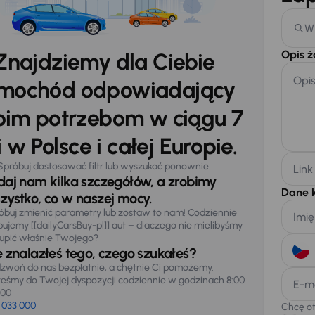
W
Opis 
Znajdziemy dla Ciebie
Opi
mochód odpowiadający
im potrzebom w ciągu 7
 w Polsce i całej Europie.
Spróbuj dostosować filtr lub wyszukać ponownie.
Link
daj nam kilka szczegółów, a zrobimy
Dane 
zystko, co w naszej mocy.
óbuj zmienić parametry lub zostaw to nam! Codziennie
Imię
pujemy [[dailyCarsBuy-pl]] aut – dlaczego nie mielibyśmy
upić właśnie Twojego?
e znalazłeś tego, czego szukałeś?
zwoń do nas bezpłatnie, a chętnie Ci pomożemy.
teśmy do Twojej dyspozycji codziennie w godzinach 8:00
E-m
:00
 033 000
Chcę o