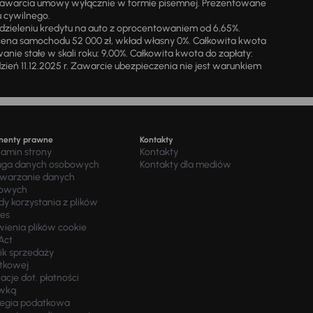
zawarcia umowy wyłącznie w formie pisemnej. Prezentowane
u cywilnego.
zieleniu kredytu na auto z oprocentowaniem od 6,65%.
cena samochodu 52 000 zł, wkład własny 0%. Całkowita kwota
ie stałe w skali roku: 9,00%. Całkowita kwota do zapłaty:
a dzień 11.12.2025 r. Zawarcie ubezpieczenia nie jest warunkiem
menty prawne
Kontakty
lamin strony
Kontakty
uga danych osobowych
Kontakty dla mediów
twarzanie danych
owych
y korzystania z plików
ies
wienia plików cookie
Act
ik sprzedaży
tkowej
acje dot. płatności
wką
tegia podatkowa