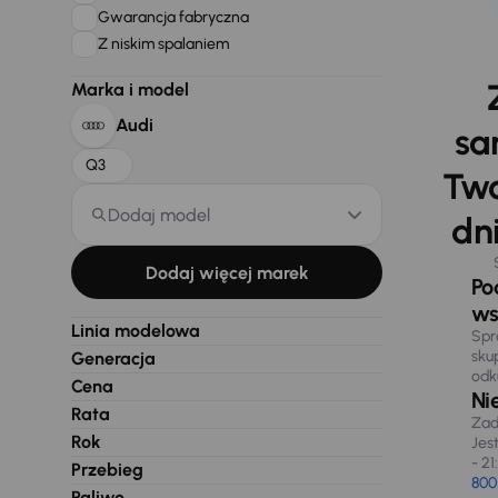
Gwarancja fabryczna
Z niskim spalaniem
Marka i model
Audi
sa
Q3
Two
Dodaj model
dni
Dodaj więcej marek
Po
ws
Linia modelowa
Spr
sku
Generacja
odk
Cena
Ni
Rata
Zad
Rok
Jes
- 21
Przebieg
800
Paliwo