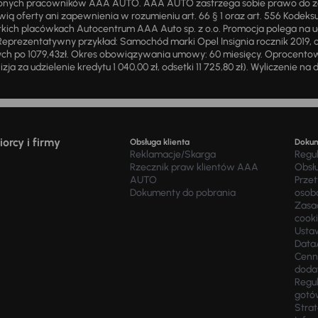
żnionych pracowników AAA AUTO. AAA AUTO zastrzega sobie prawo do 
ią oferty ani zapewnienia w rozumieniu art. 66 § 1 oraz art. 556 Kodeks
ich placówkach Autocentrum AAA Auto sp. z o.o. Promocja polega na ud
eprezentatywny przykład: Samochód marki Opel Insignia rocznik 2019, 
ch po 1079,43zł. Okres obowiązywania umowy: 60 miesięcy. Oprocentowan
zja za udzielenie kredytu 1 040,00 zł, odsetki 11 725,80 zł). Wyliczenie n
orcy i firmy
Obsługa klienta
Doku
Reklamacje/Skarga
Regu
Rzecznik praw klientów AAA
Obsł
AUTO
Prze
Dokumenty do pobrania
osob
Zasad
cook
Usta
Data
Cenn
doda
Regul
gotó
Stra