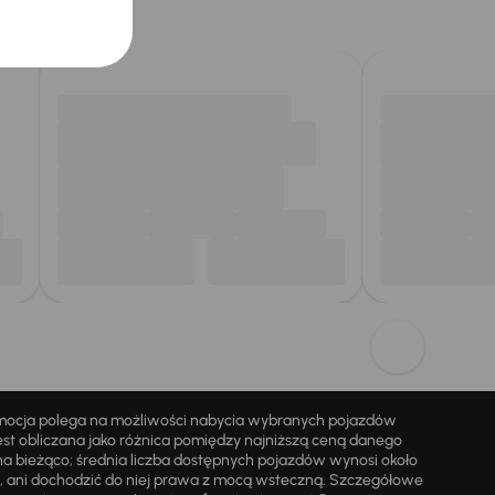
omocja polega na możliwości nabycia wybranych pojazdów
st obliczana jako różnica pomiędzy najniższą ceną danego
na bieżąco; średnia liczba dostępnych pojazdów wynosi około
i, ani dochodzić do niej prawa z mocą wsteczną. Szczegółowe