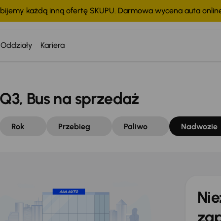
bijemy każdą inną ofertę SKUPU. Darmowa wycena auta onli
Oddziały
Kariera
3, Bus na sprzedaż
Rok
Przebieg
Paliwo
Nadwozie
Nie
zap