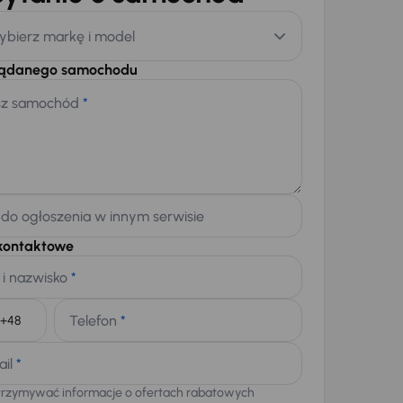
ybierz markę i model
żądanego samochodu
sz samochód
*
 do ogłoszenia w innym serwisie
kontaktowe
 i nazwisko
*
Telefon
*
+48
ail
*
trzymywać informacje o ofertach rabatowych