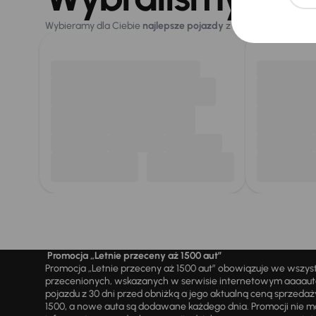
Wybieramy dla Ciebie
najlepsze pojazdy
z naszej oferty. Kupi
Promocja „Letnie przeceny aż 1500 aut”
Promocja „Letnie przeceny aż 1500 aut” obowiązuje we wszy
przecenionych, wskazanych w serwisie internetowym aaaauto.
pojazdu z 30 dni przed obniżką a jego aktualną ceną sprzeda
1500, a nowe auta są dodawane każdego dnia. Promocji nie m