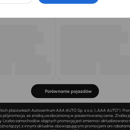
my dla Ciebie
do 400 pojazdów
każdego dnia.
Porównanie pojazdów
stkich placówkach Autocentrum AAA AUTO Sp. z o.o. („AAA AUTO”). Pr
pl/promocja, ze zniżką uwidocznioną w prezentowanej cenie. Zniżka je
ży. Liczba samochodów objętych promocją jest zmienna i aktualizowana 
ożna łączyć z innymi aktualnie obowiązującymi promocjami ani rabatam