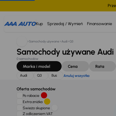
Prze
Szukam:
Audi
Q3
Bus
Anuluj wszystko
Kup
Sprzedaj / Wymień
Finansowanie
Samochody używane
Audi
Q3
Samochody używane Audi Q
0 samochodów
Marka i model
Cena
Rata
Audi
Q3
Bus
Anuluj wszystko
Oferta samochodów
Po rabacie
Extra zniżka
Świeżo skupione
Z odliczeniem VAT