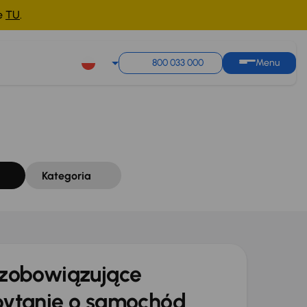
ne
TU
.
Sortuj według
Zapisz wyszukiwanie
800 033 000
Menu
Kategoria
zobowiązujące
ytanie o samochód