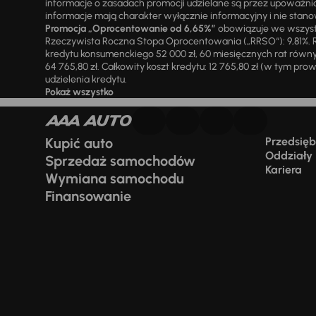
informacje o zasadach promocji udzielane są przez upowa
informacje mają charakter wyłącznie informacyjny i nie stanow
Promocja „Oprocentowanie od 6,65%”
obowiązuje we wszystk
Rzeczywista Roczna Stopa Oprocentowania („RRSO“): 9,81%. R
kredytu konsumenckiego 52 000 zł, 60 miesięcznych rat równy
64 765,80 zł. Całkowity koszt kredytu: 12 765,80 zł (w tym prowi
udzielenia kredytu.
Pokaż wszystko
Kupić auto
Przedsiębi
Oddziały
Sprzedaż samochodów
Kariera
Wymiana samochodu
Finansowanie