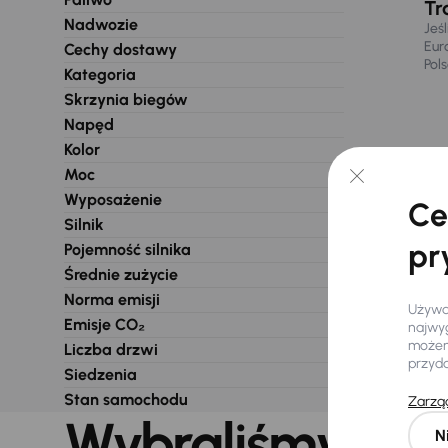
Tr
Nadwozie
Jeś
Eur
Cechy dostawy
Pol
Kategoria
Skrzynia biegów
Napęd
Kolor
Moc
Wyposażenie
Ce
Silnik
pr
Pojemność silnika
Średnie zużycie
Norma emisji
Używam
Emisje CO₂
najwyg
możemy
Liczba drzwi
przyd
Siedzenia
Stan samochodu
Zarząd
Wybraliśmy dla 
N