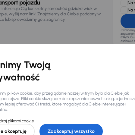
ansport pojazdu
Na 
li interesuje Cię konkretny samochód gdziekolwiek w
Na 
opie, wyślij nam link! Znajdziemy dla Ciebie podobny w
sce lub sprowadzimy go z zagranicy.
Zwracamy u
zagwaranto
874/15, Či
osobowe z
nimy Twoją
ywatność
y plików cookie, aby przeglądanie naszej witryny było dla Ciebie jak
odniejsze. Pliki cookie służą nam do ulepszania naszych usług, a jednocz
 lepiej oferować Ci treści, które mogą być dla Ciebie interesujące i
atne.
zaj plikami cookie
Ciebie
ie akceptuję
Zaakceptuj wszystko