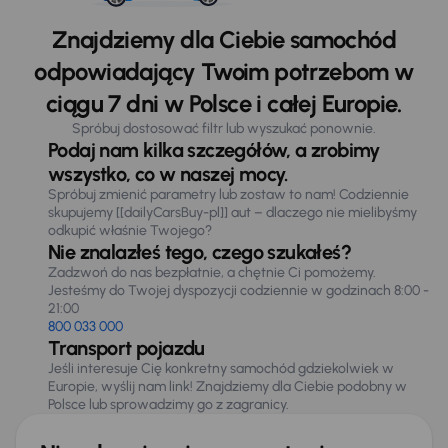
Znajdziemy dla Ciebie samochód
odpowiadający Twoim potrzebom w
ciągu 7 dni w Polsce i całej Europie.
Spróbuj dostosować filtr lub wyszukać ponownie.
Podaj nam kilka szczegółów, a zrobimy
wszystko, co w naszej mocy.
Spróbuj zmienić parametry lub zostaw to nam! Codziennie
skupujemy [[dailyCarsBuy-pl]] aut – dlaczego nie mielibyśmy
odkupić właśnie Twojego?
Nie znalazłeś tego, czego szukałeś?
Zadzwoń do nas bezpłatnie, a chętnie Ci pomożemy.
Jesteśmy do Twojej dyspozycji codziennie w godzinach 8:00 -
21:00
800 033 000
Transport pojazdu
Jeśli interesuje Cię konkretny samochód gdziekolwiek w
Europie, wyślij nam link! Znajdziemy dla Ciebie podobny w
Polsce lub sprowadzimy go z zagranicy.