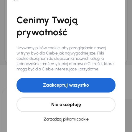
Chcę otrzymywać informacje o ofertach rabatowych
Na e-mail
(opcjonalnie)
Cenimy Twoją
Na numer telefonu
(opcjonalnie)
prywatność
Wyślij zapytanie
Zwracamy uwagę, że umówienie spotkania nie jest równoznaczne z rezerwacją
ani zagwarantowaną dostępnością pojazdu. AURES Holdings a.s., z siedzibą
Używamy plików cookie, aby przeglądanie naszej
Dopraváků 874/15, Čimice, 184 00 Praga 8, będzie przechowywać i przetwarzać
Twoje dane osobowe zgodnie z zasadami ochrony i przetwarzania
danych
witryny było dla Ciebie jak najwygodniejsze. Pliki
osobowych
.
cookie służą nam do ulepszania naszych usług, a
jednocześnie możemy lepiej oferować Ci treści, które
Wybraliśmy dla Ciebie
mogą być dla Ciebie interesujące i przydatne.
Wybieramy dla Ciebie
najlepsze pojazdy
z naszej oferty. Kupimy
dla Ciebie
do 400 pojazdów
każdego dnia.
Zaakceptuj wszystko
Nie akceptuję
Zarządzaj plikami cookie