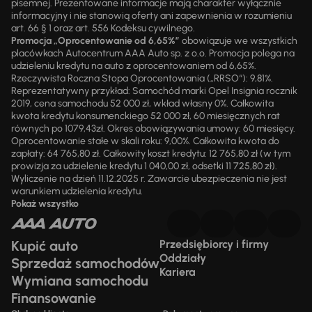
pisemnej. Prezentowane informacje mają charakter wyłącznie
informacyjny i nie stanowią oferty ani zapewnienia w rozumieniu
art. 66 § 1 oraz art. 556 Kodeksu cywilnego.
Promocja „Oprocentowanie od 6,65%”
obowiązuje we wszystkich
placówkach Autocentrum AAA Auto sp. z o.o. Promocja polega na
udzieleniu kredytu na auto z oprocentowaniem od 6,65%.
Rzeczywista Roczna Stopa Oprocentowania („RRSO“): 9,81%.
Reprezentatywny przykład: Samochód marki Opel Insignia rocznik
2019, cena samochodu 52 000 zł, wkład własny 0%. Całkowita
kwota kredytu konsumenckiego 52 000 zł, 60 miesięcznych rat
równych po 1079,43zł. Okres obowiązywania umowy: 60 miesięcy.
Oprocentowanie stałe w skali roku: 9,00%. Całkowita kwota do
zapłaty: 64 765,80 zł. Całkowity koszt kredytu: 12 765,80 zł (w tym
prowizja za udzielenie kredytu 1 040,00 zł, odsetki 11 725,80 zł).
Wyliczenie na dzień 11.12.2025 r. Zawarcie ubezpieczenia nie jest
warunkiem udzielenia kredytu.
Pokaż wszystko
Kupić auto
Przedsiębiorcy i firmy
Oddziały
Sprzedaż samochodów
Kariera
Wymiana samochodu
Finansowanie