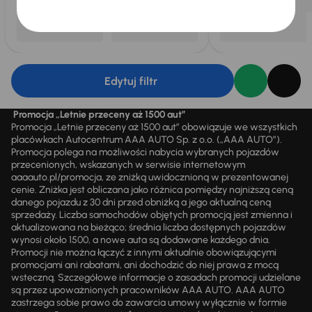
Edytuj filtr
Promocja „Letnie przeceny aż 1500 aut”
Promocja „Letnie przeceny aż 1500 aut” obowiązuje we wszystkich
placówkach Autocentrum AAA AUTO Sp. z o.o. („AAA AUTO”).
Promocja polega na możliwości nabycia wybranych pojazdów
przecenionych, wskazanych w serwisie internetowym
aaaauto.pl/promocja, ze zniżką uwidocznioną w prezentowanej
cenie. Zniżka jest obliczana jako różnica pomiędzy najniższą ceną
danego pojazdu z 30 dni przed obniżką a jego aktualną ceną
sprzedaży. Liczba samochodów objętych promocją jest zmienna i
aktualizowana na bieżąco; średnia liczba dostępnych pojazdów
wynosi około 1500, a nowe auta są dodawane każdego dnia.
Promocji nie można łączyć z innymi aktualnie obowiązującymi
promocjami ani rabatami, ani dochodzić do niej prawa z mocą
wsteczną. Szczegółowe informacje o zasadach promocji udzielane
są przez upoważnionych pracowników AAA AUTO. AAA AUTO
zastrzega sobie prawo do zawarcia umowy wyłącznie w formie