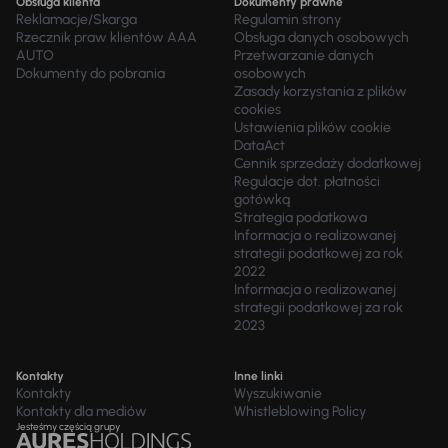
Obsługa klienta
Dokumenty prawne
Reklamacje/Skarga
Regulamin strony
Rzecznik praw klientów AAA
Obsługa danych osobowych
AUTO
Przetwarzanie danych
Dokumenty do pobrania
osobowych
Zasady korzystania z plików
cookies
Ustawienia plików cookie
DataAct
Cennik sprzedaży dodatkowej
Regulacje dot. płatności
gotówką
Strategia podatkowa
Informacja o realizowanej
strategii podatkowej za rok
2022
Informacja o realizowanej
strategii podatkowej za rok
2023
Kontakty
Inne linki
Kontakty
Wyszukiwanie
Kontakty dla mediów
Whistleblowing Policy
Jesteśmy częścią grupy