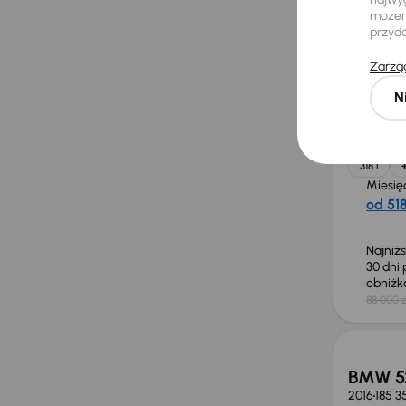
możemy
przyd
BMW 31
Zarząd
2021
94 5
N
115 kW
Od pierws
Książka 
318 i
Miesię
od 518
Najniż
30 dni
obniż
88 000 z
Taniej 
BMW 5
2016
185 3