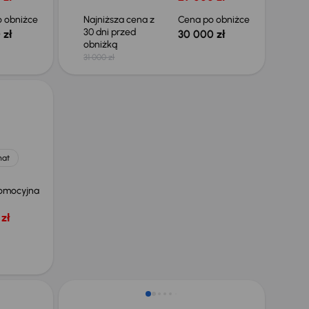
 obniżce
Najniższa cena z
Cena po obniżce
30 dni przed
 zł
30 000 zł
obniżką
31 000 zł
mat
omocyjna
zł