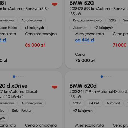
8 i
BMW 520i
16 km
Automat
Benzyna
318 i
2018
178 599 km
Automat
Benzyn
135 kW
serwisowa
Auta krajowe
Książka serwisowa
520i
Se
Salon Polska
+8 kolejnych
Automat
+7 kolejnych
czna rata
Cena promocyjna
Miesięczna rata
Cena pr
 zł
od 446 zł
86 000 zł
71 000 
Cena
0 zł
75 000 zł
0 d xDrive
BMW 520d
27 km
Automat
Diesel
2012
241 749 km
Automat
Diesel
5
ive
140 kW
4x4
135 kW
serwisowa
Auta krajowe
520d
184 KM
Automat
ive
Salon Polska
+7 kolejnych
ych
czna rata
Cena promocyjna
Miesięczna rata
Cena pr