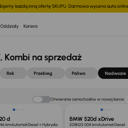
bijemy każdą inną ofertę SKUPU. Darmowa wycena auta onli
Oddziały
Kariera
 Kombi na sprzedaż
Rok
Przebieg
Paliwo
Nadwozie
Taniej o 5 000 zł
Otwieranie samochodów w nowej karcie
20 d
BMW 520d xDrive
946 km
Automat
Diesel + Hybryda
2018
125 004 km
Automat
Diesel