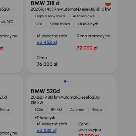
BMW 318 d
a
520i
2020
161 433 km
Automat
Diesel
318 d
110 kW
Książka serwisowa
Auta krajowe
rwis ASO
318 d
Salon Polska
+8 kolejnych
omocyjna
Miesięczna rata
Cena promocyjna
od 452 zł
zł
72 000 zł
Cena
76 000 zł
Taniej o 1 000 zł
BMW 520d
20d
2012
279 813 km
Automat
Diesel
520d
135 kW
Skóra
520d
184 KM
Automat
Skóra
+7 kolejnych
Miesięczna rata
Cena
promocyjna
od 232 zł
omocyjna
37 000 zł