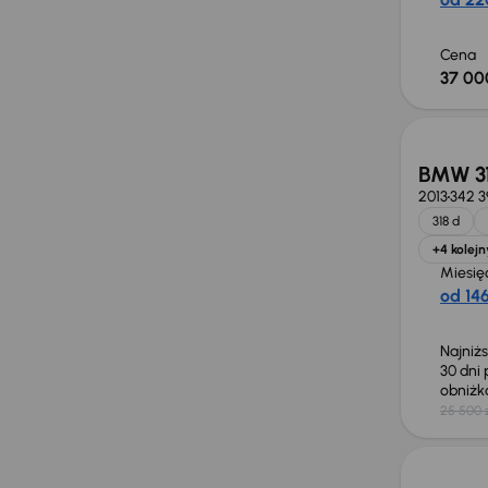
Cena
37 00
Taniej 
BMW 31
2013
342 3
318 d
+4 kolejn
Miesię
od 146
Najniż
30 dni
obniż
25 500 