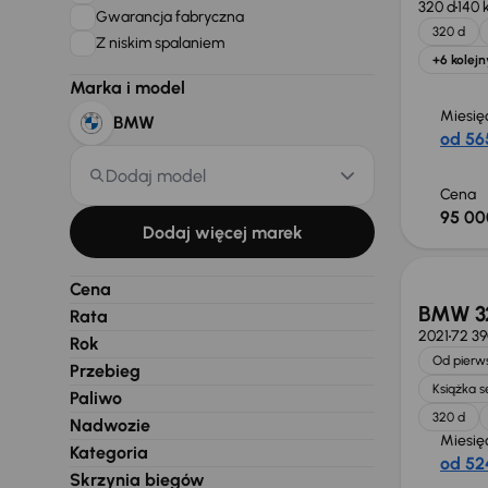
320 d
140 
Gwarancja fabryczna
320 d
Z niskim spalaniem
+6 kolejn
Marka i model
Miesię
BMW
od 565
Dodaj model
Cena
95 00
Taniej 
Dodaj więcej marek
Cena
BMW 3
Rata
2021
72 3
Rok
Od pierws
Przebieg
Książka 
Paliwo
320 d
Nadwozie
Miesię
Kategoria
od 524
Skrzynia biegów