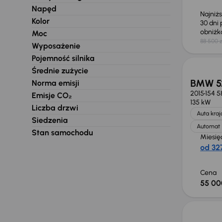
Napęd
Najniż
Kolor
30 dni
obniż
Moc
88 500 z
Wyposażenie
Pojemność silnika
Średnie zużycie
BMW 5
Norma emisji
2015
154 5
Emisje CO₂
135 kW
Liczba drzwi
Auta kra
Siedzenia
Automat
Stan samochodu
Miesię
od 327
Cena
55 00