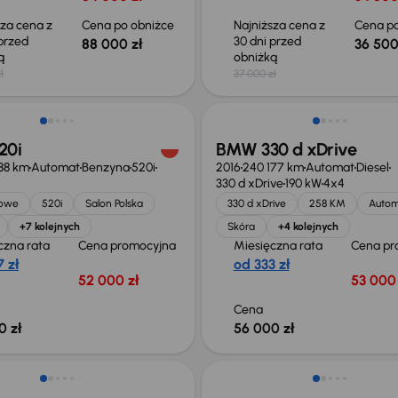
sza cena z
Cena po obniżce
Najniższa cena z
Cena po
 przed
30 dni przed
88 000 zł
36 500
ką
obniżką
ł
37 000 zł
Świeżo skupione
20i
BMW 330 d xDrive
88 km
Automat
Benzyna
520i
2016
240 177 km
Automat
Diesel
330 d xDrive
190 kW
4x4
jowe
520i
Salon Polska
330 d xDrive
258 KM
Auto
+7 kolejnych
Skóra
+4 kolejnych
czna rata
Cena promocyjna
Miesięczna rata
Cena pr
 zł
od 333 zł
52 000 zł
53 000 
Cena
0 zł
56 000 zł