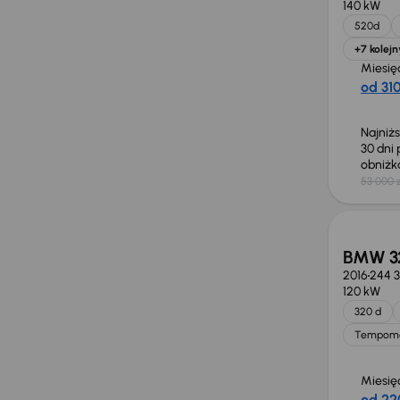
140 kW
520d
+7 kolejn
Miesię
od 310
Najniż
30 dni
obniż
53 000 z
BMW 3
2016
244 
120 kW
320 d
Tempom
Miesię
od 22