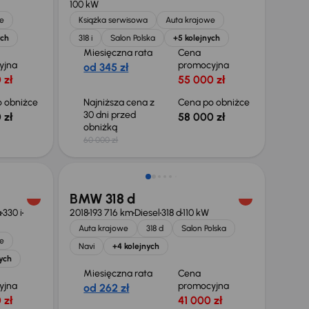
100 kW
e
Książka serwisowa
Auta krajowe
ych
318 i
Salon Polska
+5 kolejnych
Miesięczna rata
Cena
yjna
promocyjna
od 345 zł
 zł
55 000 zł
 obniżce
Najniższa cena z
Cena po obniżce
30 dni przed
 zł
58 000 zł
obniżką
60 000 zł
Taniej o 1 000 zł
BMW 318 d
a
330 i
2018
193 716 km
Diesel
318 d
110 kW
Auta krajowe
318 d
Salon Polska
e
Navi
+4 kolejnych
ych
Miesięczna rata
Cena
yjna
promocyjna
od 262 zł
 zł
41 000 zł