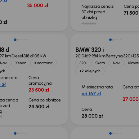
35 000 zł
Najniższa cena z
Cena po
30 dni przed
71 500 
obniżką
0 zł
73 000 zł
o 1 000 zł
8 d
BMW 320 i
97 km
Diesel
318 d
105 kW
2010
169 984 km
Benzyna
320 i
12
Navi
Xenon
Klimatronic
320 i
Skóra
Navi
Klimat
ych
+2 kolejnych
czna rata
Cena
promocyjna
 zł
Miesięczna rata
Cena pr
23 500 zł
od 167 zł
27 000 
sza cena z
Cena po obniżce
 przed
24 500 zł
Cena
ką
28 000 zł
zł
Taniej o 1 000 zł