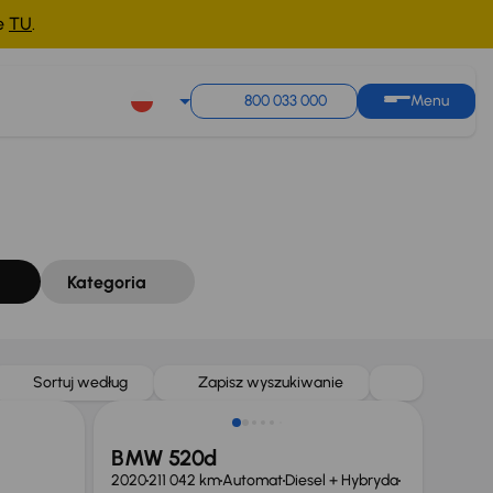
ne
TU
.
Sortuj według
Zapisz wyszukiwanie
800 033 000
Menu
Kategoria
Sortuj według
Zapisz wyszukiwanie
BMW 520d
2020
211 042 km
Automat
Diesel + Hybryda