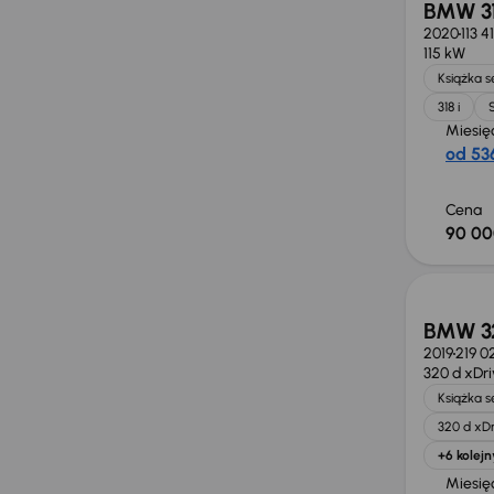
BMW 31
2020
113 4
115 kW
Książka 
318 i
Miesię
od 536
Cena
90 00
BMW 32
2019
219 0
320 d xDr
Książka 
320 d xDr
+6 kolejn
Miesię