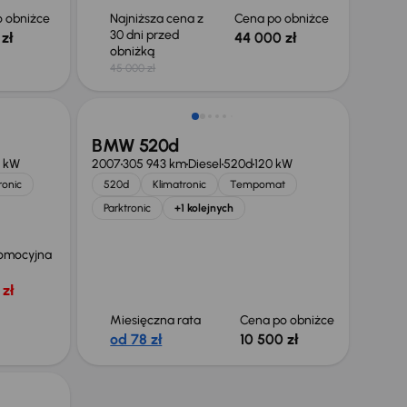
 obniżce
Najniższa cena z
Cena po obniżce
30 dni przed
zł
44 000 zł
obniżką
45 000 zł
Taniej o 500 zł
BMW 520d
5 kW
2007
305 943 km
Diesel
520d
120 kW
ronic
520d
Klimatronic
Tempomat
Parktronic
+1 kolejnych
omocyjna
zł
Miesięczna rata
Cena po obniżce
od 78 zł
10 500 zł