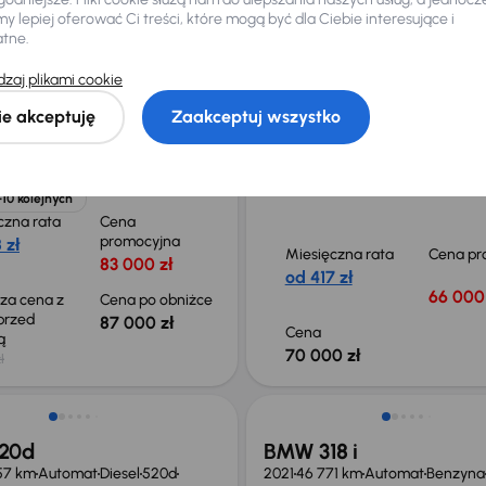
 lepiej oferować Ci treści, które mogą być dla Ciebie interesujące i
atne.
8 i
BMW 520d xDrive
zaj plikami cookie
43 km
Automat
Benzyna
318 i
2017
190 078 km
Automat
Diesel
ie akceptuję
Zaakceptuj wszystko
520d xDrive
140 kW
4x4
zego właściciela
Auta krajowe
520d xDrive
serwisowa
Auta krajowe
Salon Polska
190 KM
+7 kol
+10 kolejnych
czna rata
Cena
promocyjna
 zł
Miesięczna rata
Cena pr
83 000 zł
od 417 zł
66 000 
sza cena z
Cena po obniżce
 przed
87 000 zł
Cena
ką
70 000 zł
ł
o 1 000 zł
Taniej o 1 000 zł
20d
BMW 318 i
57 km
Automat
Diesel
520d
2021
46 771 km
Automat
Benzyna