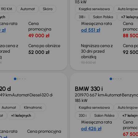
115 kW
190 KM
Automat
Skóra
Książka serwisowa
Auta krajow
ych
318 i
Salon Polska
+7 kolejn
czna rata
Cena
Miesięczna rata
Cena
promocyjna
promoc
 zł
od 551 zł
49 000 zł
88 500
sza cena z
Cena po obniżce
Najniższa cena z
Cena po
 przed
30 dni przed
52 000 zł
92 500
ką
obniżką
ł
93 500 zł
Taniej o 1 500 zł
20 d
BMW 330 i
349 km
Automat
Diesel
320 d
2019
70 667 km
Automat
Benzyn
185 kW
Automat
Klimatronic
Książka serwisowa
Auta krajow
at
+1 kolejnych
330 i
Salon Polska
+7 kolejn
Miesięczna rata
Cena
promoc
od 426 zł
czna rata
Cena promocyjna
67 500
0 zł