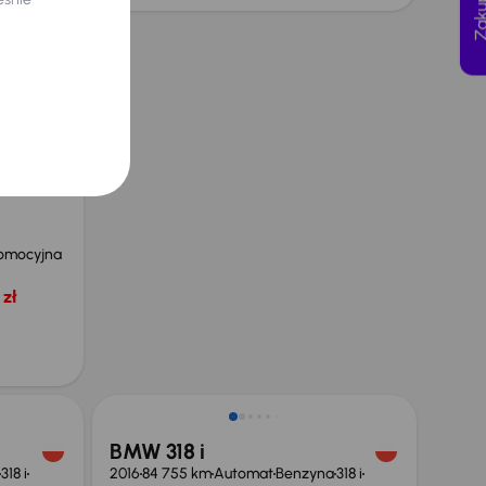
ejnych
omocyjna
zł
Taniej o 2 000 zł
BMW 318 i
318 i
2016
84 755 km
Automat
Benzyna
318 i