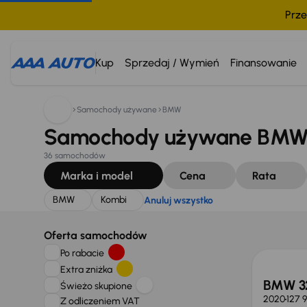
Prze
Szukam:
BMW
Kombi
Anuluj wszystko
Kup
Sprzedaj / Wymień
Finansowanie
Samochody używane
BMW
Samochody używane BMW,
36 samochodów
Marka i model
Cena
Rata
BMW
Kombi
Anuluj wszystko
Oferta samochodów
Po rabacie
Extra zniżka
BMW 3
Świeżo skupione
2020
127 
Z odliczeniem VAT