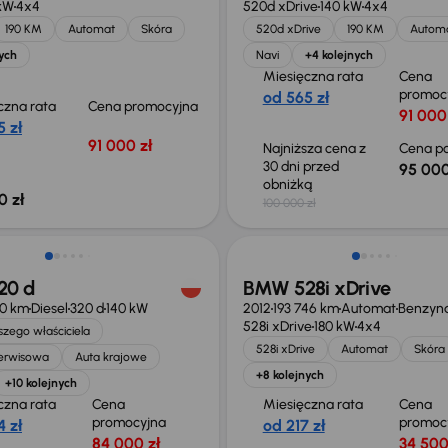
kW
4x4
520d xDrive
140 kW
4x4
190 KM
Automat
Skóra
520d xDrive
190 KM
Autom
ych
Navi
+4 kolejnych
Miesięczna rata
Cena
promoc
od 565 zł
czna rata
Cena promocyjna
91 000
 zł
91 000 zł
Najniższa cena z
Cena po
30 dni przed
95 000
obniżką
0 zł
100 000 zł
o 500 zł
Taniej o 500 zł
20 d
BMW 528i xDrive
90 km
Diesel
320 d
140 kW
2012
193 746 km
Automat
Benzyn
528i xDrive
180 kW
4x4
zego właściciela
528i xDrive
Automat
Skóra
serwisowa
Auta krajowe
+8 kolejnych
+10 kolejnych
czna rata
Cena
Miesięczna rata
Cena
promocyjna
promoc
 zł
od 217 zł
84 000 zł
34 500