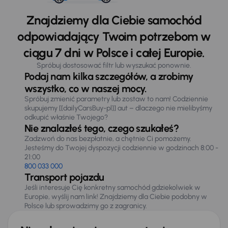
Znajdziemy dla Ciebie samochód
odpowiadający Twoim potrzebom w
ciągu 7 dni w Polsce i całej Europie.
Spróbuj dostosować filtr lub wyszukać ponownie.
Podaj nam kilka szczegółów, a zrobimy
wszystko, co w naszej mocy.
Spróbuj zmienić parametry lub zostaw to nam! Codziennie
skupujemy [[dailyCarsBuy-pl]] aut – dlaczego nie mielibyśmy
odkupić właśnie Twojego?
Nie znalazłeś tego, czego szukałeś?
Zadzwoń do nas bezpłatnie, a chętnie Ci pomożemy.
Jesteśmy do Twojej dyspozycji codziennie w godzinach 8:00 -
21:00
800 033 000
Transport pojazdu
Jeśli interesuje Cię konkretny samochód gdziekolwiek w
Europie, wyślij nam link! Znajdziemy dla Ciebie podobny w
Polsce lub sprowadzimy go z zagranicy.