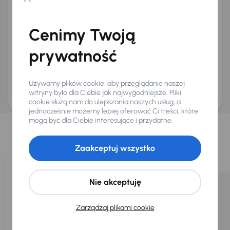
Chcę otrzymywać informacje o ofertach rabatowych
Na e-mail
(opcjonalnie)
Cenimy Twoją
Na numer telefonu
(opcjonalnie)
prywatność
Wyślij zapytanie
Zwracamy uwagę, że umówienie spotkania nie jest równoznaczne z rezerwacją
ani zagwarantowaną dostępnością pojazdu. AURES Holdings a.s., z siedzibą
Używamy plików cookie, aby przeglądanie naszej
Dopraváků 874/15, Čimice, 184 00 Praga 8, będzie przechowywać i przetwarzać
Twoje dane osobowe zgodnie z zasadami ochrony i przetwarzania
danych
witryny było dla Ciebie jak najwygodniejsze. Pliki
osobowych
.
cookie służą nam do ulepszania naszych usług, a
jednocześnie możemy lepiej oferować Ci treści, które
Wybraliśmy dla Ciebie
mogą być dla Ciebie interesujące i przydatne.
Wybieramy dla Ciebie
najlepsze pojazdy
z naszej oferty. Kupimy
dla Ciebie
do 400 pojazdów
każdego dnia.
Zaakceptuj wszystko
Nie akceptuję
Zarządzaj plikami cookie