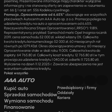
pisemnej. Prezentowane informacje mają charakter wyłącznie
informacyjny i nie stanowią oferty ani zapewnienia w rozumieniu
art. 66 § 1 oraz art. 556 Kodeksu cywilnego.
Promocja „Oprocentowanie od 6,65%”
obowiązuje we wszystkich
placówkach Autocentrum AAA Auto sp. z o.o. Promocja polega na
udzieleniu kredytu na auto z oprocentowaniem od 6,65%.
Rzeczywista Roczna Stopa Oprocentowania („RRSO“): 9,81%.
Reprezentatywny przykład: Samochód marki Opel Insignia rocznik
2019, cena samochodu 52 000 zł, wkład własny 0%. Całkowita
kwota kredytu konsumenckiego 52 000 zł, 60 miesięcznych rat
równych po 1079,43zł. Okres obowiązywania umowy: 60 miesięcy.
Oprocentowanie stałe w skali roku: 9,00%. Całkowita kwota do
zapłaty: 64 765,80 zł. Całkowity koszt kredytu: 12 765,80 zł (w tym
prowizja za udzielenie kredytu 1 040,00 zł, odsetki 11 725,80 zł).
Wyliczenie na dzień 11.12.2025 r. Zawarcie ubezpieczenia nie jest
warunkiem udzielenia kredytu.
Pokaż wszystko
Kupić auto
Przedsiębiorcy i firmy
Oddziały
Sprzedaż samochodów
Kariera
Wymiana samochodu
Finansowanie