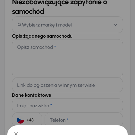
Niezobowiązujące zapytanie o
samochód
Wybierz markę i model
Opis żądanego samochodu
Opisz samochód
*
Link do ogłoszenia w innym serwisie
Dane kontaktowe
Imię i nazwisko
*
Telefon
*
+48
E-mail
*