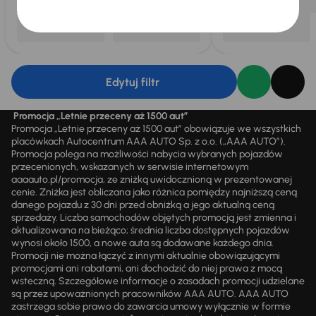
Edytuj filtr
Promocja „Letnie przeceny aż 1500 aut”
Promocja „Letnie przeceny aż 1500 aut” obowiązuje we wszystkich
placówkach Autocentrum AAA AUTO Sp. z o.o. („AAA AUTO”).
Promocja polega na możliwości nabycia wybranych pojazdów
przecenionych, wskazanych w serwisie internetowym
aaaauto.pl/promocja, ze zniżką uwidocznioną w prezentowanej
cenie. Zniżka jest obliczana jako różnica pomiędzy najniższą ceną
danego pojazdu z 30 dni przed obniżką a jego aktualną ceną
sprzedaży. Liczba samochodów objętych promocją jest zmienna i
aktualizowana na bieżąco; średnia liczba dostępnych pojazdów
wynosi około 1500, a nowe auta są dodawane każdego dnia.
Promocji nie można łączyć z innymi aktualnie obowiązującymi
promocjami ani rabatami, ani dochodzić do niej prawa z mocą
wsteczną. Szczegółowe informacje o zasadach promocji udzielane
są przez upoważnionych pracowników AAA AUTO. AAA AUTO
zastrzega sobie prawo do zawarcia umowy wyłącznie w formie