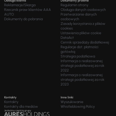
Obsługa klienta
Dokumenty prawne
Reklamacje/Skarga
Regulamin strony
Rzecznik praw klientów AAA
Obsługa danych osobowych
AUTO
Przetwarzanie danych
Dokumenty do pobrania
osobowych
Zasady korzystania z plików
cookies
Ustawienia plików cookie
DataAct
Cennik sprzedaży dodatkowej
Regulacje dot. płatności
gotówką
Strategia podatkowa
Informacja o realizowanej
strategii podatkowej za rok
2022
Informacja o realizowanej
strategii podatkowej za rok
2023
Kontakty
Inne linki
Kontakty
Wyszukiwanie
Kontakty dla mediów
Whistleblowing Policy
Jesteśmy częścią grupy