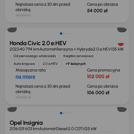
Najniższa cena z 30 dni przed
Cena po obniżce
obniżką
54 000 zł
55 000 zł
Taniej o 2 000 zł
Honda Civic 2.0 e:HEV
2022
40 794 km
Automat
Benzyna + Hybryda
2.0 e:HEV
135 kW
Od pierwszego właściciela
Książka serwisowa
Auta krajowe
2.0 e:HEV
+9 kolejnych
Miesięczna rata
Cena promocyjna
na miarę
102 000 zł
Najniższa cena z 30 dni przed
Cena po obniżce
obniżką
106 000 zł
108 000 zł
Świeżo skupione
Opel Insignia
2016
129 603 km
Automat
Diesel
2.0 CDTI
125 kW