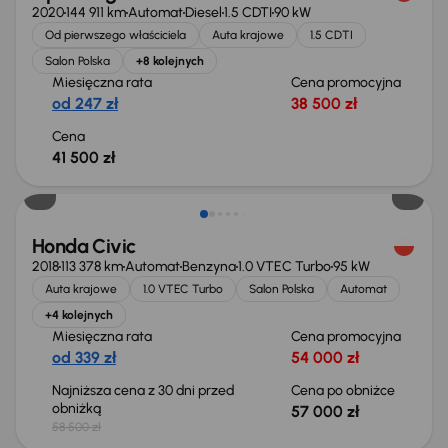
2020
144 911 km
Automat
Diesel
1.5 CDTI
90 kW
Od pierwszego właściciela
Auta krajowe
1.5 CDTI
Salon Polska
+8 kolejnych
Miesięczna rata
Cena promocyjna
od 247 zł
38 500 zł
Cena
41 500 zł
Taniej o 1 500 zł
Honda Civic
2018
113 378 km
Automat
Benzyna
1.0 VTEC Turbo
95 kW
Auta krajowe
1.0 VTEC Turbo
Salon Polska
Automat
+4 kolejnych
Miesięczna rata
Cena promocyjna
od 339 zł
54 000 zł
Najniższa cena z 30 dni przed
Cena po obniżce
obniżką
57 000 zł
58 500 zł
Od nowego taniej o 36 775 zł