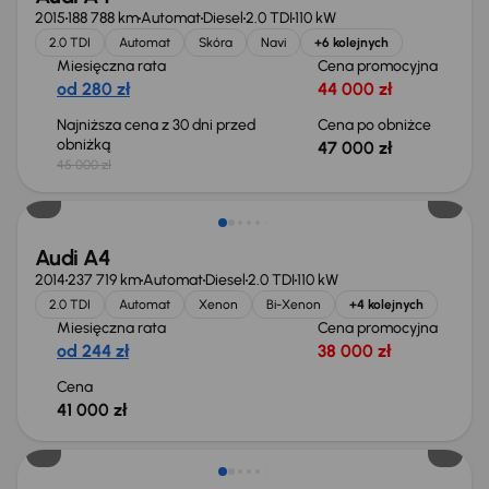
2015
188 788 km
Automat
Diesel
2.0 TDI
110 kW
2.0 TDI
Automat
Skóra
Navi
+6 kolejnych
Miesięczna rata
Cena promocyjna
od 280 zł
44 000 zł
Najniższa cena z 30 dni przed
Cena po obniżce
obniżką
47 000 zł
45 000 zł
Audi A4
2014
237 719 km
Automat
Diesel
2.0 TDI
110 kW
2.0 TDI
Automat
Xenon
Bi-Xenon
+4 kolejnych
Miesięczna rata
Cena promocyjna
od 244 zł
38 000 zł
Cena
41 000 zł
Możliwość odliczenia VAT