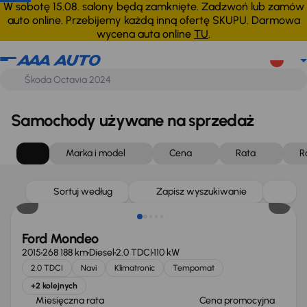
W sobotę 15.08. salony będą zamknięte. Zadzwoń lub zamów
auto online. Przebijemy każdą inną ofertę SKUPU. Darmowa
wycena auta online
TU
.
Samochody używane na sprzedaż
Marka i model
Cena
Rata
R
Taniej o 1 000 zł
Sortuj według
Zapisz wyszukiwanie
Ford Mondeo
2015
268 188 km
Diesel
2.0 TDCI
110 kW
2.0 TDCI
Navi
Klimatronic
Tempomat
+2 kolejnych
Miesięczna rata
Cena promocyjna