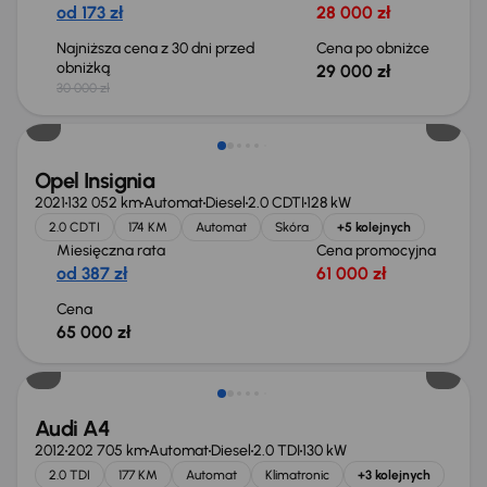
od 173 zł
28 000 zł
Najniższa cena z 30 dni przed
Cena po obniżce
obniżką
29 000 zł
30 000 zł
Opel Insignia
2021
132 052 km
Automat
Diesel
2.0 CDTI
128 kW
2.0 CDTI
174 KM
Automat
Skóra
+5 kolejnych
Miesięczna rata
Cena promocyjna
od 387 zł
61 000 zł
Cena
65 000 zł
Audi A4
2012
202 705 km
Automat
Diesel
2.0 TDI
130 kW
2.0 TDI
177 KM
Automat
Klimatronic
+3 kolejnych