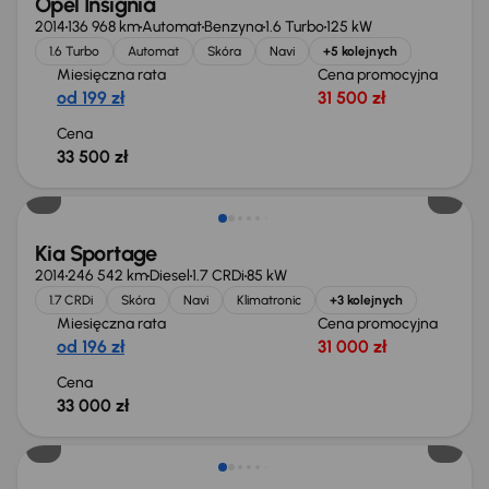
Opel Insignia
2014
136 968 km
Automat
Benzyna
1.6 Turbo
125 kW
1.6 Turbo
Automat
Skóra
Navi
+5 kolejnych
Miesięczna rata
Cena promocyjna
od 199 zł
31 500 zł
Cena
33 500 zł
Kia Sportage
2014
246 542 km
Diesel
1.7 CRDi
85 kW
1.7 CRDi
Skóra
Navi
Klimatronic
+3 kolejnych
Miesięczna rata
Cena promocyjna
od 196 zł
31 000 zł
Cena
33 000 zł
Taniej o 1 000 zł