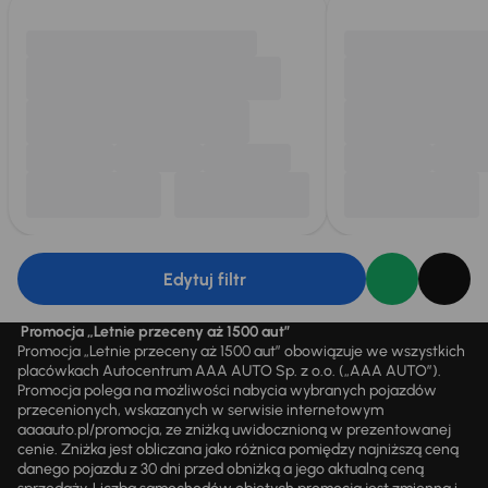
Edytuj filtr
Promocja „Letnie przeceny aż 1500 aut”
Promocja „Letnie przeceny aż 1500 aut” obowiązuje we wszystkich
placówkach Autocentrum AAA AUTO Sp. z o.o. („AAA AUTO”).
Promocja polega na możliwości nabycia wybranych pojazdów
przecenionych, wskazanych w serwisie internetowym
aaaauto.pl/promocja, ze zniżką uwidocznioną w prezentowanej
cenie. Zniżka jest obliczana jako różnica pomiędzy najniższą ceną
danego pojazdu z 30 dni przed obniżką a jego aktualną ceną