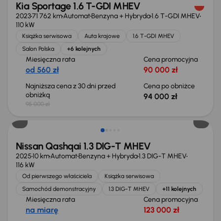
Kia Sportage 1.6 T-GDI MHEV
2023
71 762 km
Automat
Benzyna + Hybryda
1.6 T-GDI MHEV
110 kW
Książka serwisowa
Auta krajowe
1.6 T-GDI MHEV
Salon Polska
+6 kolejnych
Miesięczna rata
Cena promocyjna
od 560 zł
90 000 zł
Najniższa cena z 30 dni przed
Cena po obniżce
obniżką
94 000 zł
95 000 zł
Extra zniżka 1 200 zł
Nissan Qashqai 1.3 DIG-T MHEV
2025
10 km
Automat
Benzyna + Hybryda
1.3 DIG-T MHEV
116 kW
Od pierwszego właściciela
Książka serwisowa
Samochód demonstracyjny
1.3 DIG-T MHEV
+11 kolejnych
Miesięczna rata
Cena promocyjna
na miarę
123 000 zł