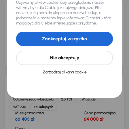
Używamy plików cookie, aby przeglądanie naszej
witryny było dla Ciebie jak najwygodniejsze. Pliki
cookie służą nam do ulepszania naszych usług, a
Audi A4
jednocześnie możemy lepiej oferować Ci treści, które
2018
182 056 km
Automat
Diesel
2.0 TDI
140 kW
mogą być dla Ciebie interesujące i przydatne.
Książka serwisowa
Auta krajowe
2.0 TDI
Salon Polska
+10 kolejnych
Zaakceptuj wszystko
Miesięczna rata
Cena promocyjna
od 393 zł
62 000 zł
Cena
Nie akceptuję
66 000 zł
Możliwość odliczenia VAT
Zarządzaj plikami cookie
Škoda Octavia
2022
116 333 km
Diesel
2.0 TDI
85 kW
Od pierwszego właściciela
2.0 TDI
1. Właściciel
VAT 23%
+4 kolejnych
Miesięczna rata
Cena promocyjna
od 405 zł
64 000 zł
Cena