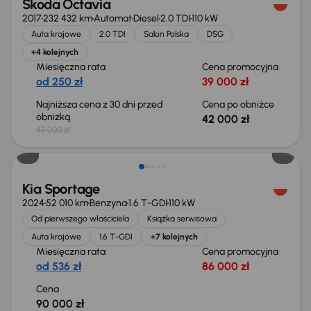
Škoda Octavia
2017
232 432 km
Automat
Diesel
2.0 TDI
110 kW
Auta krajowe
2.0 TDI
Salon Polska
DSG
+4 kolejnych
Miesięczna rata
Cena promocyjna
od 250 zł
39 000 zł
Najniższa cena z 30 dni przed
Cena po obniżce
obniżką
42 000 zł
43 000 zł
Świeżo skupione
Kia Sportage
2024
52 010 km
Benzyna
1.6 T-GDI
110 kW
Od pierwszego właściciela
Książka serwisowa
Auta krajowe
1.6 T-GDI
+7 kolejnych
Miesięczna rata
Cena promocyjna
od 536 zł
86 000 zł
Cena
90 000 zł