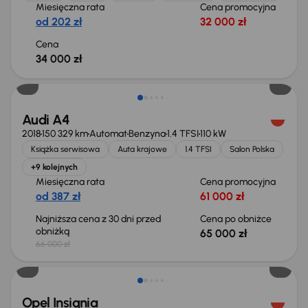
Miesięczna rata
Cena promocyjna
od 202 zł
32 000 zł
Cena
34 000 zł
Taniej o 1 000 zł
Audi A4
2018
150 329 km
Automat
Benzyna
1.4 TFSI
110 kW
Książka serwisowa
Auta krajowe
1.4 TFSI
Salon Polska
+9 kolejnych
Miesięczna rata
Cena promocyjna
od 387 zł
61 000 zł
Najniższa cena z 30 dni przed
Cena po obniżce
obniżką
65 000 zł
66 000 zł
Możliwość odliczenia VAT
Opel Insignia