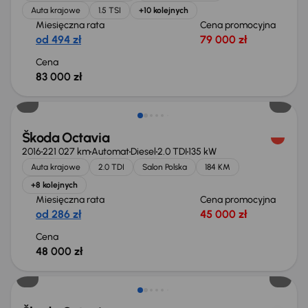
Auta krajowe
1.5 TSI
+10 kolejnych
Miesięczna rata
Cena promocyjna
od 494 zł
79 000 zł
Cena
83 000 zł
Škoda Octavia
2016
221 027 km
Automat
Diesel
2.0 TDI
135 kW
Auta krajowe
2.0 TDI
Salon Polska
184 KM
+8 kolejnych
Miesięczna rata
Cena promocyjna
od 286 zł
45 000 zł
Cena
48 000 zł
Taniej o 1 000 zł