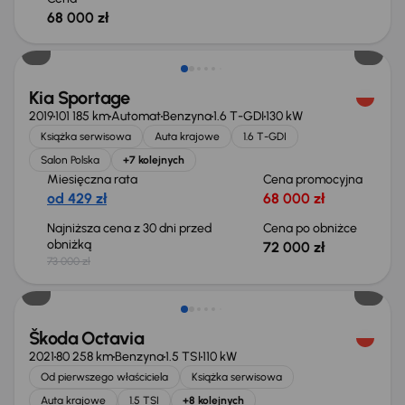
68 000 zł
Taniej o 1 000 zł
Kia Sportage
2019
101 185 km
Automat
Benzyna
1.6 T-GDI
130 kW
Książka serwisowa
Auta krajowe
1.6 T-GDI
Salon Polska
+7 kolejnych
Miesięczna rata
Cena promocyjna
od 429 zł
68 000 zł
Najniższa cena z 30 dni przed
Cena po obniżce
obniżką
72 000 zł
73 000 zł
Możliwość odliczenia VAT
Škoda Octavia
2021
80 258 km
Benzyna
1.5 TSI
110 kW
Od pierwszego właściciela
Książka serwisowa
Auta krajowe
1.5 TSI
+8 kolejnych