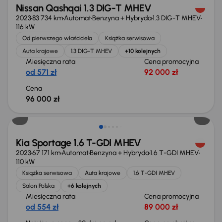
Nissan Qashqai 1.3 DIG-T MHEV
2023
83 734 km
Automat
Benzyna + Hybryda
1.3 DIG-T MHEV
116 kW
Od pierwszego właściciela
Książka serwisowa
Auta krajowe
1.3 DIG-T MHEV
+10 kolejnych
Miesięczna rata
Cena promocyjna
od 571 zł
92 000 zł
Cena
96 000 zł
Taniej o 1 000 zł
Kia Sportage 1.6 T-GDI MHEV
2023
67 171 km
Automat
Benzyna + Hybryda
1.6 T-GDI MHEV
110 kW
Książka serwisowa
Auta krajowe
1.6 T-GDI MHEV
Salon Polska
+6 kolejnych
Miesięczna rata
Cena promocyjna
od 554 zł
89 000 zł