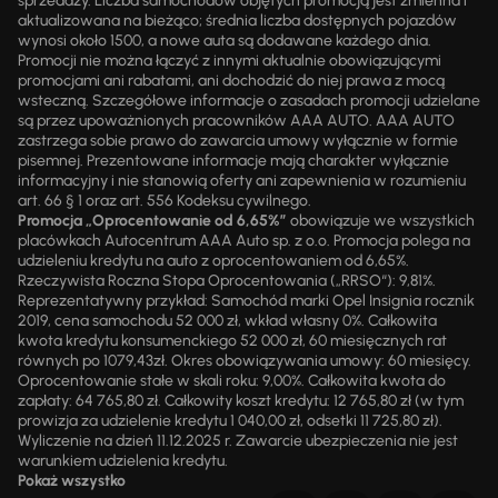
sprzedaży. Liczba samochodów objętych promocją jest zmienna i
aktualizowana na bieżąco; średnia liczba dostępnych pojazdów
wynosi około 1500, a nowe auta są dodawane każdego dnia.
Promocji nie można łączyć z innymi aktualnie obowiązującymi
promocjami ani rabatami, ani dochodzić do niej prawa z mocą
wsteczną. Szczegółowe informacje o zasadach promocji udzielane
są przez upoważnionych pracowników AAA AUTO. AAA AUTO
zastrzega sobie prawo do zawarcia umowy wyłącznie w formie
pisemnej. Prezentowane informacje mają charakter wyłącznie
informacyjny i nie stanowią oferty ani zapewnienia w rozumieniu
art. 66 § 1 oraz art. 556 Kodeksu cywilnego.
Promocja „Oprocentowanie od 6,65%”
obowiązuje we wszystkich
placówkach Autocentrum AAA Auto sp. z o.o. Promocja polega na
udzieleniu kredytu na auto z oprocentowaniem od 6,65%.
Rzeczywista Roczna Stopa Oprocentowania („RRSO“): 9,81%.
Reprezentatywny przykład: Samochód marki Opel Insignia rocznik
2019, cena samochodu 52 000 zł, wkład własny 0%. Całkowita
kwota kredytu konsumenckiego 52 000 zł, 60 miesięcznych rat
równych po 1079,43zł. Okres obowiązywania umowy: 60 miesięcy.
Oprocentowanie stałe w skali roku: 9,00%. Całkowita kwota do
zapłaty: 64 765,80 zł. Całkowity koszt kredytu: 12 765,80 zł (w tym
prowizja za udzielenie kredytu 1 040,00 zł, odsetki 11 725,80 zł).
Wyliczenie na dzień 11.12.2025 r. Zawarcie ubezpieczenia nie jest
warunkiem udzielenia kredytu.
Pokaż wszystko