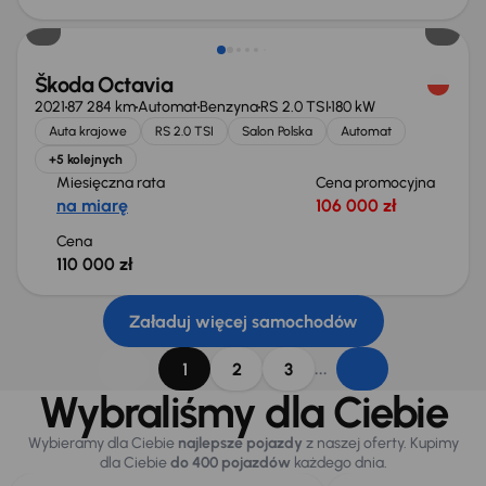
Škoda Octavia
2021
87 284 km
Automat
Benzyna
RS 2.0 TSI
180 kW
Auta krajowe
RS 2.0 TSI
Salon Polska
Automat
+5 kolejnych
Miesięczna rata
Cena promocyjna
na miarę
106 000 zł
Cena
110 000 zł
Załaduj więcej samochodów
...
1
2
3
Wybraliśmy dla Ciebie
Wybieramy dla Ciebie
najlepsze pojazdy
z naszej oferty. Kupimy
dla Ciebie
do 400 pojazdów
każdego dnia.