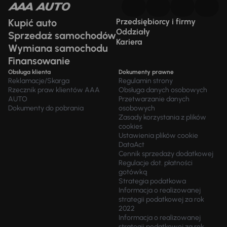
Kupić auto
Przedsiębiorcy i firmy
Oddziały
Sprzedaż samochodów
Kariera
Wymiana samochodu
Finansowanie
Obsługa klienta
Dokumenty prawne
Reklamacje/Skarga
Regulamin strony
Rzecznik praw klientów AAA
Obsługa danych osobowych
AUTO
Przetwarzanie danych
Dokumenty do pobrania
osobowych
Zasady korzystania z plików
cookies
Ustawienia plików cookie
DataAct
Cennik sprzedaży dodatkowej
Regulacje dot. płatności
gotówką
Strategia podatkowa
Informacja o realizowanej
strategii podatkowej za rok
2022
Informacja o realizowanej
strategii podatkowej za rok