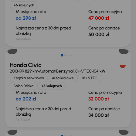
+6 kolejnych
Miesięczna rata
Cena promocyjna
od 298 zł
47 000 zł
Najniższa cena z 30 dni przed
Cena po obniżce
obniżką
50 000 zł
50 700 zł
Taniej o 500 zł
Honda Civic
2013
199 829 km
Automat
Benzyna
1.8 i-VTEC
104 kW
Książka serwisowa
Auta krajowe
1.8 i-VTEC
Salon Polska
+5 kolejnych
Miesięczna rata
Cena promocyjna
od 202 zł
32 000 zł
Najniższa cena z 30 dni przed
Cena po obniżce
obniżką
34 000 zł
34 500 zł
Możliwość odliczenia VAT