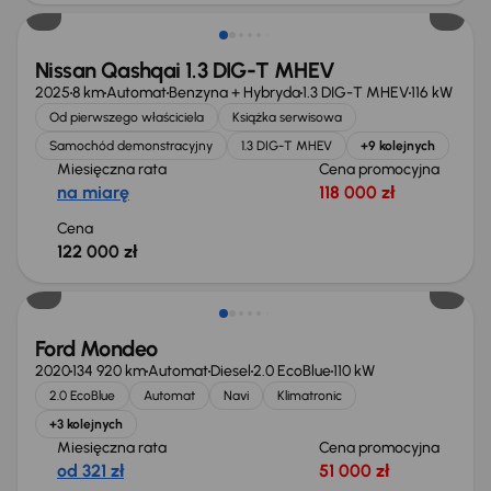
Nissan Qashqai 1.3 DIG-T MHEV
2025
8 km
Automat
Benzyna + Hybryda
1.3 DIG-T MHEV
116 kW
Od pierwszego właściciela
Książka serwisowa
Samochód demonstracyjny
1.3 DIG-T MHEV
+9 kolejnych
Miesięczna rata
Cena promocyjna
na miarę
118 000 zł
Cena
122 000 zł
Taniej o 1 000 zł
Ford Mondeo
2020
134 920 km
Automat
Diesel
2.0 EcoBlue
110 kW
2.0 EcoBlue
Automat
Navi
Klimatronic
+3 kolejnych
Miesięczna rata
Cena promocyjna
od 321 zł
51 000 zł