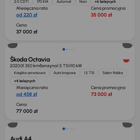
2.0 CDTI
170 KM
Automat
Navi
+6 kolejnych
Miesięczna rata
Cena promocyjna
od 220 zł
35 000 zł
Cena
37 000 zł
Škoda Octavia
2020
31 350 km
Benzyna
1.5 TSI
110 kW
Książka serwisowa
Auta krajowe
1.5 TSI
Salon Polska
+4 kolejnych
Miesięczna rata
Cena promocyjna
od 458 zł
73 000 zł
Cena
77 000 zł
Audi A4