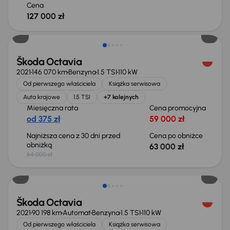
Cena
127 000 zł
Taniej o 1 000 zł
Škoda Octavia
2021
146 070 km
Benzyna
1.5 TSI
110 kW
Od pierwszego właściciela
Książka serwisowa
Auta krajowe
1.5 TSI
+7 kolejnych
Miesięczna rata
Cena promocyjna
od 375 zł
59 000 zł
Najniższa cena z 30 dni przed
Cena po obniżce
obniżką
63 000 zł
64 000 zł
Świeżo skupione
Škoda Octavia
2021
90 198 km
Automat
Benzyna
1.5 TSI
110 kW
Od pierwszego właściciela
Książka serwisowa