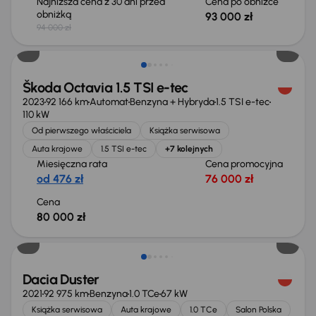
Najniższa cena z 30 dni przed
Cena po obniżce
obniżką
93 000 zł
94 000 zł
Możliwość odliczenia VAT
Škoda Octavia 1.5 TSI e-tec
2023
92 166 km
Automat
Benzyna + Hybryda
1.5 TSI e-tec
110 kW
Od pierwszego właściciela
Książka serwisowa
Auta krajowe
1.5 TSI e-tec
+7 kolejnych
Miesięczna rata
Cena promocyjna
od 476 zł
76 000 zł
Cena
80 000 zł
Taniej o 700 zł
Dacia Duster
2021
92 975 km
Benzyna
1.0 TCe
67 kW
Książka serwisowa
Auta krajowe
1.0 TCe
Salon Polska