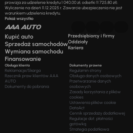
prowizja za udzielenie kredytu 1 040,00 zł, odsetki 11 725,80 zł).
Wyliczenie na dzień 11.12.2025 r. Zawarcie ubezpieczenia nie jest
warunkiem udzielenia kredytu.
Pokaż wszystko
Kupić auto
Przedsiębiorcy i firmy
Oddziały
Sprzedaż samochodów
Kariera
Wymiana samochodu
Finansowanie
Obsługa klienta
Dokumenty prawne
Reklamacje/Skarga
Regulamin strony
Rzecznik praw klientów AAA
Obsługa danych osobowych
AUTO
Przetwarzanie danych
Dokumenty do pobrania
osobowych
Zasady korzystania z plików
cookies
Ustawienia plików cookie
DataAct
Cennik sprzedaży dodatkowej
Regulacje dot. płatności
gotówką
Strategia podatkowa