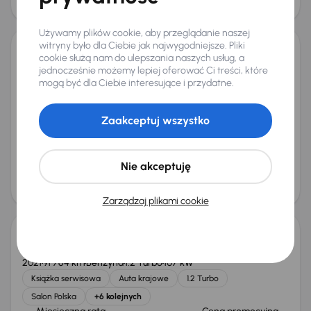
24 000 zł
Taniej o 1 000 zł
Używamy plików cookie, aby przeglądanie naszej
witryny było dla Ciebie jak najwygodniejsze. Pliki
cookie służą nam do ulepszania naszych usług, a
Opel Astra
jednocześnie możemy lepiej oferować Ci treści, które
2016
198 461 km
Diesel
1.6 CDTI
81 kW
mogą być dla Ciebie interesujące i przydatne.
Auta krajowe
1.6 CDTI
Salon Polska
Klima
+2 kolejnych
Zaakceptuj wszystko
Miesięczna rata
Cena promocyjna
od 143 zł
23 000 zł
Najniższa cena z 30 dni przed
Cena po obniżce
Nie akceptuję
obniżką
24 000 zł
25 000 zł
Możliwość odliczenia VAT
Zarządzaj plikami cookie
Opel Astra
2021
91 764 km
Benzyna
1.2 Turbo
107 kW
Książka serwisowa
Auta krajowe
1.2 Turbo
Salon Polska
+6 kolejnych