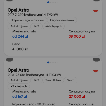
Opel Astra
2017
91 370 km
Benzyna
1.4 T
92 kW
Od pierwszego właściciela
Książka serwisowa
Auta krajowe
1.4 T
+6 kolejnych
Miesięczna rata
Cena promocyjna
od 244 zł
38 000 zł
Cena
41 000 zł
Taniej o 2 000 zł
Opel Astra
2016
125 084 km
Benzyna
1.4 T
103 kW
Auta krajowe
1.4 T
Salon Polska
Skóra
+2 kolejnych
Miesięczna rata
Cena promocyjna
od 167 zł
27 000 zł
Najniższa cena z 30 dni przed
Cena po obniżce