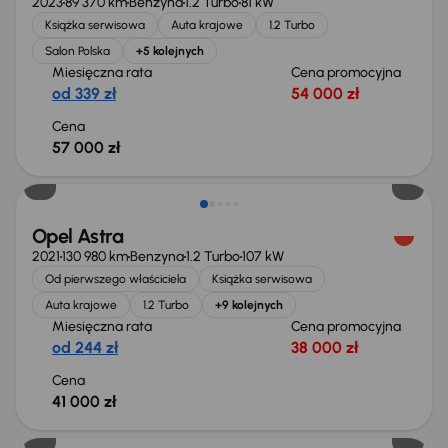
2023
89 370 km
Benzyna
1.2 Turbo
81 kW
Książka serwisowa
Auta krajowe
1.2 Turbo
Salon Polska
+5 kolejnych
Miesięczna rata
Cena promocyjna
od 339 zł
54 000 zł
Cena
57 000 zł
Możliwość odliczenia VAT
Opel Astra
2021
130 980 km
Benzyna
1.2 Turbo
107 kW
Od pierwszego właściciela
Książka serwisowa
Auta krajowe
1.2 Turbo
+9 kolejnych
Miesięczna rata
Cena promocyjna
od 244 zł
38 000 zł
Cena
41 000 zł
Świeżo skupione