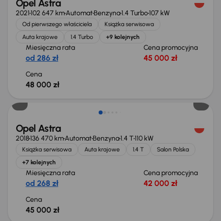
Opel Astra
2021
102 647 km
Automat
Benzyna
1.4 Turbo
107 kW
Od pierwszego właściciela
Książka serwisowa
Auta krajowe
1.4 Turbo
+9 kolejnych
Miesięczna rata
Cena promocyjna
od 286 zł
45 000 zł
Cena
48 000 zł
Możliwość odliczenia VAT
Opel Astra
2018
136 470 km
Automat
Benzyna
1.4 T
110 kW
Książka serwisowa
Auta krajowe
1.4 T
Salon Polska
+7 kolejnych
Miesięczna rata
Cena promocyjna
od 268 zł
42 000 zł
Cena
45 000 zł
Extra zniżka 2 200 zł