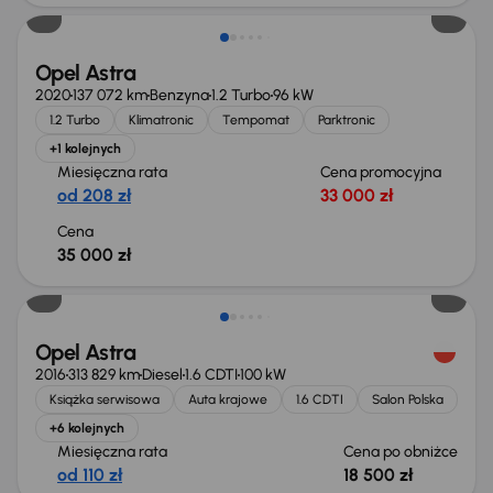
Opel Astra
2020
137 072 km
Benzyna
1.2 Turbo
96 kW
1.2 Turbo
Klimatronic
Tempomat
Parktronic
+1 kolejnych
Miesięczna rata
Cena promocyjna
od 208 zł
33 000 zł
Cena
35 000 zł
Taniej o 1 000 zł
Opel Astra
2016
313 829 km
Diesel
1.6 CDTI
100 kW
Książka serwisowa
Auta krajowe
1.6 CDTI
Salon Polska
+6 kolejnych
Miesięczna rata
Cena po obniżce
od 110 zł
18 500 zł
Taniej o 1 000 zł