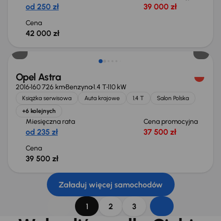
od 250 zł
39 000 zł
Cena
42 000 zł
Opel Astra
2016
160 726 km
Benzyna
1.4 T
110 kW
Książka serwisowa
Auta krajowe
1.4 T
Salon Polska
+6 kolejnych
Miesięczna rata
Cena promocyjna
od 235 zł
37 500 zł
Cena
39 500 zł
Załaduj więcej samochodów
1
2
3