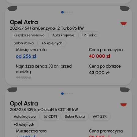
Opel Astra
2021
57 541 km
Benzyna
1.2 Turbo
96 kW
Książka serwisowa
Auta krajowe
1.2 Turbo
Salon Polska
+5 kolejnych
Miesięczna rata
Cena promocyjna
od 256 zł
40 000 zł
Najniższa cena z 30 dni przed
Cena po obniżce
obniżką
43 000 zł
44 000 zł
Taniej o 1 500 zł
Opel Astra
2017
238 439 km
Diesel
1.6 CDTI
81 kW
Auta krajowe
1.6 CDTI
Salon Polska
VAT 23%
+3 kolejnych
Miesięczna rata
Cena promocyjna