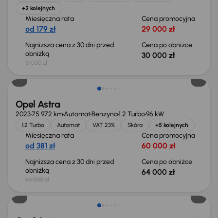
+2 kolejnych
Miesięczna rata
Cena promocyjna
od 179 zł
29 000 zł
Najniższa cena z 30 dni przed
Cena po obniżce
obniżką
30 000 zł
31 000 zł
Możliwość odliczenia VAT
Opel Astra
2023
75 972 km
Automat
Benzyna
1.2 Turbo
96 kW
1.2 Turbo
Automat
VAT 23%
Skóra
+5 kolejnych
Miesięczna rata
Cena promocyjna
od 381 zł
60 000 zł
Najniższa cena z 30 dni przed
Cena po obniżce
obniżką
64 000 zł
63 000 zł
Możliwość odliczenia VAT