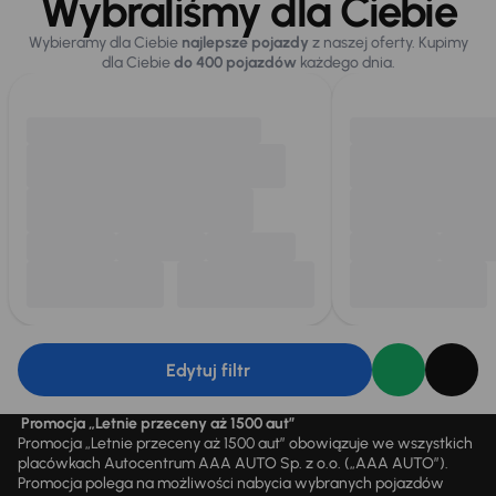
Wybraliśmy dla Ciebie
Wybieramy dla Ciebie
najlepsze pojazdy
z naszej oferty. Kupimy
dla Ciebie
do 400 pojazdów
każdego dnia.
Edytuj filtr
Promocja „Letnie przeceny aż 1500 aut”
Promocja „Letnie przeceny aż 1500 aut” obowiązuje we wszystkich
placówkach Autocentrum AAA AUTO Sp. z o.o. („AAA AUTO”).
Promocja polega na możliwości nabycia wybranych pojazdów