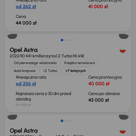
Miesięczna rata
Cena promocyjna
od 262 zł
41 000 zł
Cena
44 000 zł
Taniej o 1 000 zł
Opel Astra
2022
90 441 km
Benzyna
1.2 Turbo
96 kW
Od pierwszego właściciela
Książka serwisowa
Auta krajowe
1.2 Turbo
+7 kolejnych
Miesięczna rata
Cena promocyjna
od 256 zł
40 000 zł
Najniższa cena z 30 dni przed
Cena po obniżce
obniżką
43 000 zł
44 000 zł
Możliwość odliczenia VAT
Opel Astra