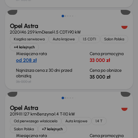
Taniej o 1 000 zł
Opel Astra
2020
146 259 km
Diesel
1.5 CDTI
90 kW
Książka serwisowa
Auta krajowe
1.5 CDTI
Salon Polska
+4 kolejnych
Miesięczna rata
Cena promocyjna
od 208 zł
33 000 zł
Najniższa cena z 30 dni przed
Cena po obniżce
obniżką
35 000 zł
36 000 zł
Możliwość odliczenia VAT
Opel Astra
2019
111 127 km
Benzyna
1.4 T
110 kW
Od pierwszego właściciela
Auta krajowe
1.4 T
Salon Polska
+7 kolejnych
Miesięczna rata
Cena promocyjna