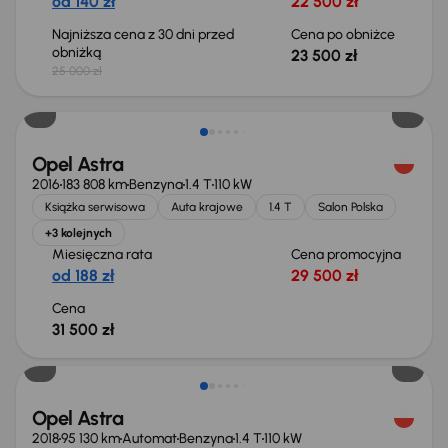
od 140 zł
22 500 zł
Najniższa cena z 30 dni przed
Cena po obniżce
obniżką
23 500 zł
25 000 zł
Opel Astra
2016
183 808 km
Benzyna
1.4 T
110 kW
Książka serwisowa
Auta krajowe
1.4 T
Salon Polska
+3 kolejnych
Miesięczna rata
Cena promocyjna
od 188 zł
29 500 zł
Cena
31 500 zł
Taniej o 500 zł
Opel Astra
2018
95 130 km
Automat
Benzyna
1.4 T
110 kW