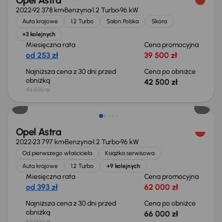
Opel Astra
2022
92 378 km
Benzyna
1.2 Turbo
96 kW
Auta krajowe
1.2 Turbo
Salon Polska
Skóra
+3 kolejnych
Miesięczna rata
Cena promocyjna
od 253 zł
39 500 zł
Najniższa cena z 30 dni przed
Cena po obniżce
obniżką
42 500 zł
43 500 zł
Taniej o 1 000 zł
Opel Astra
2022
23 797 km
Benzyna
1.2 Turbo
96 kW
Od pierwszego właściciela
Książka serwisowa
Auta krajowe
1.2 Turbo
+9 kolejnych
Miesięczna rata
Cena promocyjna
od 393 zł
62 000 zł
Najniższa cena z 30 dni przed
Cena po obniżce
obniżką
66 000 zł
67 000 zł