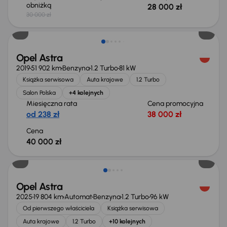
obniżką
28 000 zł
30 000 zł
Świeżo skupione
Opel Astra
2019
51 902 km
Benzyna
1.2 Turbo
81 kW
Książka serwisowa
Auta krajowe
1.2 Turbo
Salon Polska
+4 kolejnych
Miesięczna rata
Cena promocyjna
od 238 zł
38 000 zł
Cena
40 000 zł
Taniej o 1 500 zł
Opel Astra
2025
19 804 km
Automat
Benzyna
1.2 Turbo
96 kW
Od pierwszego właściciela
Książka serwisowa
Auta krajowe
1.2 Turbo
+10 kolejnych