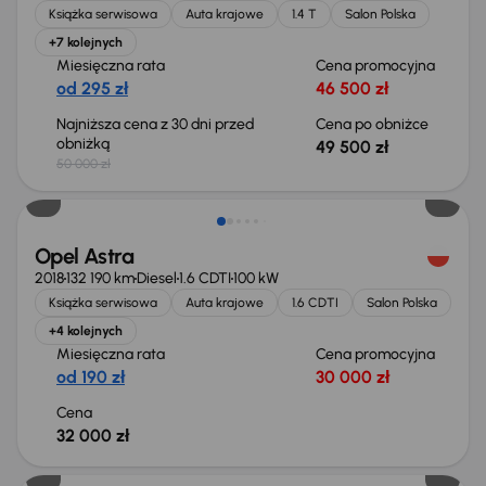
Książka serwisowa
Auta krajowe
1.4 T
Salon Polska
+7 kolejnych
Miesięczna rata
Cena promocyjna
od 295 zł
46 500 zł
Najniższa cena z 30 dni przed
Cena po obniżce
obniżką
49 500 zł
50 000 zł
Opel Astra
2018
132 190 km
Diesel
1.6 CDTI
100 kW
Książka serwisowa
Auta krajowe
1.6 CDTI
Salon Polska
+4 kolejnych
Miesięczna rata
Cena promocyjna
od 190 zł
30 000 zł
Cena
32 000 zł
Świeżo skupione