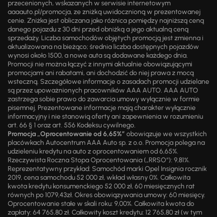
przecenionych, wskazanych w serwisie internetowym
aaaauto.pl/promocja, ze zniżką uwidocznioną w prezentowanej
cenie. Zniżka jest obliczana jako różnica pomiędzy najniższą ceną
danego pojazdu z 30 dni przed obniżką a jego aktualną ceną
sprzedaży. Liczba samochodów objętych promocją jest zmienna i
aktualizowana na bieżąco; średnia liczba dostępnych pojazdów
wynosi około 1500, a nowe auta są dodawane każdego dnia.
Promocji nie można łączyć z innymi aktualnie obowiązującymi
promocjami ani rabatami, ani dochodzić do niej prawa z mocą
wsteczną. Szczegółowe informacje o zasadach promocji udzielane
są przez upoważnionych pracowników AAA AUTO. AAA AUTO
zastrzega sobie prawo do zawarcia umowy wyłącznie w formie
pisemnej. Prezentowane informacje mają charakter wyłącznie
informacyjny i nie stanowią oferty ani zapewnienia w rozumieniu
art. 66 § 1 oraz art. 556 Kodeksu cywilnego.
Promocja „Oprocentowanie od 6,65%”
obowiązuje we wszystkich
placówkach Autocentrum AAA Auto sp. z o.o. Promocja polega na
udzieleniu kredytu na auto z oprocentowaniem od 6,65%.
Rzeczywista Roczna Stopa Oprocentowania („RRSO“): 9,81%.
Reprezentatywny przykład: Samochód marki Opel Insignia rocznik
2019, cena samochodu 52 000 zł, wkład własny 0%. Całkowita
kwota kredytu konsumenckiego 52 000 zł, 60 miesięcznych rat
równych po 1079,43zł. Okres obowiązywania umowy: 60 miesięcy.
Oprocentowanie stałe w skali roku: 9,00%. Całkowita kwota do
zapłaty: 64 765,80 zł. Całkowity koszt kredytu: 12 765,80 zł (w tym