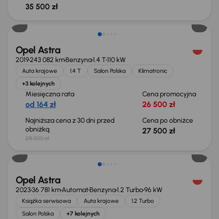
35 500 zł
Taniej o 500 zł
Opel Astra
2019
243 082 km
Benzyna
1.4 T
110 kW
Auta krajowe
1.4 T
Salon Polska
Klimatronic
+3 kolejnych
Miesięczna rata
Cena promocyjna
od 164 zł
26 500 zł
Najniższa cena z 30 dni przed
Cena po obniżce
obniżką
27 500 zł
28 000 zł
Opel Astra
2023
36 781 km
Automat
Benzyna
1.2 Turbo
96 kW
Książka serwisowa
Auta krajowe
1.2 Turbo
Salon Polska
+7 kolejnych