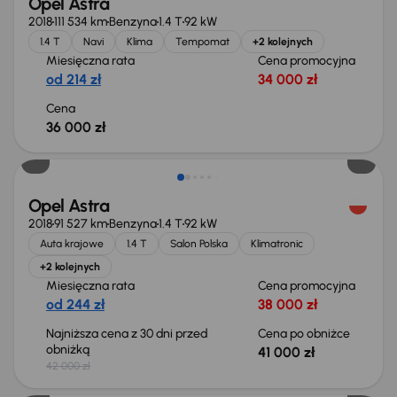
Opel Astra
2018
111 534 km
Benzyna
1.4 T
92 kW
1.4 T
Navi
Klima
Tempomat
+2 kolejnych
Miesięczna rata
Cena promocyjna
od 214 zł
34 000 zł
Cena
36 000 zł
Taniej o 1 000 zł
Opel Astra
2018
91 527 km
Benzyna
1.4 T
92 kW
Auta krajowe
1.4 T
Salon Polska
Klimatronic
+2 kolejnych
Miesięczna rata
Cena promocyjna
od 244 zł
38 000 zł
Najniższa cena z 30 dni przed
Cena po obniżce
obniżką
41 000 zł
42 000 zł