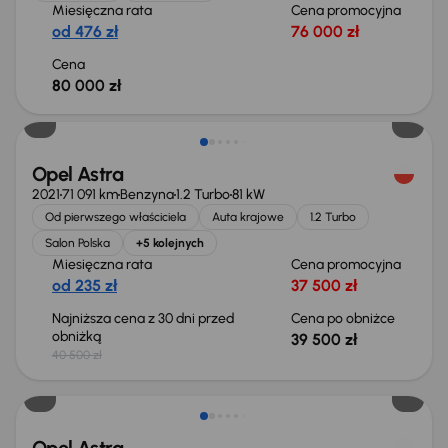
Miesięczna rata
Cena promocyjna
od 476 zł
76 000 zł
Cena
80 000 zł
Taniej o 1 000 zł
Opel Astra
2021
71 091 km
Benzyna
1.2 Turbo
81 kW
Od pierwszego właściciela
Auta krajowe
1.2 Turbo
Salon Polska
+5 kolejnych
Miesięczna rata
Cena promocyjna
od 235 zł
37 500 zł
Najniższa cena z 30 dni przed
Cena po obniżce
obniżką
39 500 zł
40 500 zł
Taniej o 1 000 zł