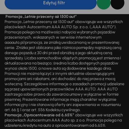
Edytuj filtr
Promocja „Letnie przeceny aż 1500 aut”
Promocja „Letnie przeceny aż 1500 aut” obowiązuje we wszystkich
placówkach Autocentrum AAA AUTO Sp. z o.o. („AAA AUTO”).
Promocja polega na możliwości nabycia wybranych pojazdów
przecenionych, wskazanych w serwisie internetowym
aaaauto.pl/promocja, ze zniżką uwidocznioną w prezentowanej
cenie. Zniżka jest obliczana jako różnica pomiędzy najniższą ceną
danego pojazdu z 30 dni przed obniżką a jego aktualną ceną
sprzedaży. Liczba samochodów objętych promocją jest zmienna i
aktualizowana na bieżąco; średnia liczba dostępnych pojazdów
wynosi około 1500, a nowe auta są dodawane każdego dnia.
Promocji nie można łączyć z innymi aktualnie obowiązującymi
promocjami ani rabatami, ani dochodzić do niej prawa z mocą
wsteczną. Szczegółowe informacje o zasadach promocji udzielane
są przez upoważnionych pracowników AAA AUTO. AAA AUTO
zastrzega sobie prawo do zawarcia umowy wyłącznie w formie
pisemnej. Prezentowane informacje mają charakter wyłącznie
informacyjny i nie stanowią oferty ani zapewnienia w rozumieniu
art. 66 § 1 oraz art. 556 Kodeksu cywilnego.
Promocja „Oprocentowanie od 6,65%”
obowiązuje we wszystkich
placówkach Autocentrum AAA Auto sp. z o.o. Promocja polega na
udzieleniu kredytu na auto z oprocentowaniem od 6,65%.