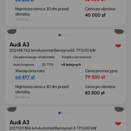
Najniższa cena z 30 dni przed
Cena po obniżce
obniżką
40 000 zł
41 000 zł
Taniej o 500 zł
Audi A3
2021
48 762 km
Automat
Benzyna
35 TFSI
110 kW
Od pierwszego właściciela
Książka serwisowa
Auta krajowe
35 TFSI
+8 kolejnych
Miesięczna rata
Cena promocyjna
od 497 zł
79 500 zł
Najniższa cena z 30 dni przed
Cena po obniżce
obniżką
83 500 zł
84 000 zł
Audi A3
2017
129 856 km
Automat
Benzyna
1.4 TFSI
110 kW