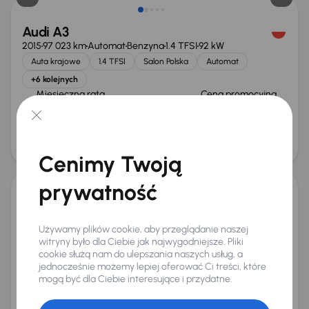
Audi A3
2015
97 023 km
Automat
Benzyna
1.4 TFSI
92 kW
Auta krajowe
1.4 TFSI
Salon Polska
Automat
+6 kolejnych
Miesięczna rata
Cena promocyjna
od 357 zł
57 000 zł
Cena
60 000 zł
Taniej o 2 000 zł
Cenimy Twoją
prywatność
Audi A3
2021
64 324 km
Automat
Benzyna
35 TFSI
110 kW
Używamy plików cookie, aby przeglądanie naszej
Książka serwisowa
Auta krajowe
35 TFSI
Salon Polska
witryny było dla Ciebie jak najwygodniejsze. Pliki
cookie służą nam do ulepszania naszych usług, a
+6 kolejnych
jednocześnie możemy lepiej oferować Ci treści, które
Miesięczna rata
Cena promocyjna
mogą być dla Ciebie interesujące i przydatne.
od 548 zł
88 000 zł
Najniższa cena z 30 dni przed
Cena po obniżce