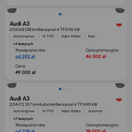
Audi A3
2015
168 038 km
Benzyna
1.4 TFSI
92 kW
Auta krajowe
1.4 TFSI
Salon Polska
Navi
+4 kolejnych
Miesięczna rata
Cena promocyjna
od 292 zł
46 000 zł
Cena
49 000 zł
Taniej o 1 000 zł
Audi A3
2014
172 357 km
Automat
Benzyna
1.4 TFSI
90 kW
Auta krajowe
1.4 TFSI
Salon Polska
Automat
+7 kolejnych
Miesięczna rata
Cena promocyjna
od 238 zł
38 000 zł