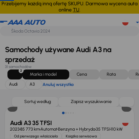
Audi
A3
Anuluj wszystko
Przebijemy każdą inną ofertę SKUPU. Darmowa wycena auta
online
TU
.
Samochody używane Audi A3 na
sprzedaż
31 samochodów
2
Marka i model
Cena
Rata
R
Audi
A3
Anuluj wszystko
Świeżo skupione
Sortuj według
Zapisz wyszukiwanie
Audi A3 35 TFSI
2023
85 773 km
Automat
Benzyna + Hybryda
35 TFSI
110 kW
Od pierwszego właściciela
Książka serwisowa