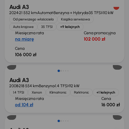
Audi A3
2024
21 552 km
Automat
Benzyna + Hybryda
35 TFSI
110 kW
Od pierwszego właściciela
Książka serwisowa
Auta krajowe
35 TFSI
+9 kolejnych
Miesięczna rata
Cena promocyjna
na miarę
102 000 zł
Cena
106 000 zł
Audi A3
2008
218 554 km
Benzyna
1.4 TFSI
92 kW
1.4 TFSI
Xenon
Klimatronic
Parktronic
+1 kolejnych
Miesięczna rata
Cena
od 104 zł
16 000 zł