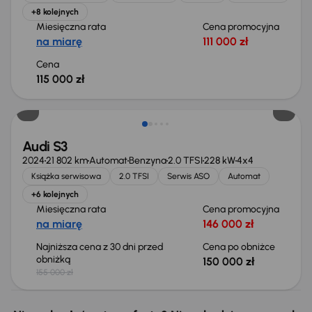
+8 kolejnych
Miesięczna rata
Cena promocyjna
na miarę
111 000 zł
Cena
115 000 zł
Taniej o 5 000 zł
Audi S3
2024
21 802 km
Automat
Benzyna
2.0 TFSI
228 kW
4x4
Książka serwisowa
2.0 TFSI
Serwis ASO
Automat
+6 kolejnych
Miesięczna rata
Cena promocyjna
na miarę
146 000 zł
Najniższa cena z 30 dni przed
Cena po obniżce
obniżką
150 000 zł
155 000 zł