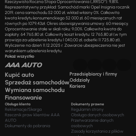
Rzeczywista Roczna Stopa Oprocentowania („RRSO“): 9,81%.
Reprezentatywny przykład: Samochód marki Opel Insignia rocznik
2019, cena samochodu 52 000 zł, wkład własny 0%. Całkowita
kwota kredytu konsumenckiego 52 000 zł, 60 miesięcznych rat
równych po 1079,43zł. Okres obowiązywania umowy: 60 miesięcy.
Oprocentowanie stałe w skali roku: 9,00%. Całkowita kwota do
zapłaty: 64 765,80 zł. Całkowity koszt kredytu: 12 765,80 zł (w tym
prowizja za udzielenie kredytu 1 040,00 zł, odsetki 11 725,80 zł).
Wyliczenie na dzień 11.12.2025 r. Zawarcie ubezpieczenia nie jest
warunkiem udzielenia kredytu.
Pokaż wszystko
Kupić auto
Przedsiębiorcy i firmy
Oddziały
Sprzedaż samochodów
Kariera
Wymiana samochodu
Finansowanie
Obsługa klienta
Dokumenty prawne
Reklamacje/Skarga
Regulamin strony
Rzecznik praw klientów AAA
Obsługa danych osobowych
AUTO
Przetwarzanie danych
Dokumenty do pobrania
osobowych
Zasady korzystania z plików