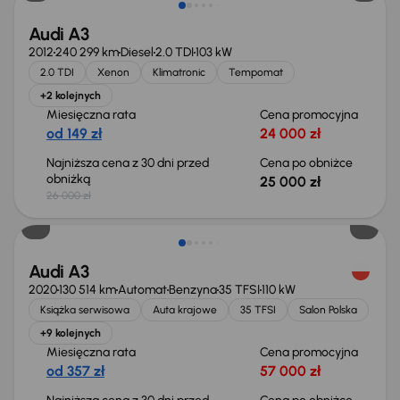
Audi A3
2012
240 299 km
Diesel
2.0 TDI
103 kW
2.0 TDI
Xenon
Klimatronic
Tempomat
+2 kolejnych
Miesięczna rata
Cena promocyjna
od 149 zł
24 000 zł
Najniższa cena z 30 dni przed
Cena po obniżce
obniżką
25 000 zł
26 000 zł
Taniej o 1 500 zł
Audi A3
2020
130 514 km
Automat
Benzyna
35 TFSI
110 kW
Książka serwisowa
Auta krajowe
35 TFSI
Salon Polska
+9 kolejnych
Miesięczna rata
Cena promocyjna
od 357 zł
57 000 zł