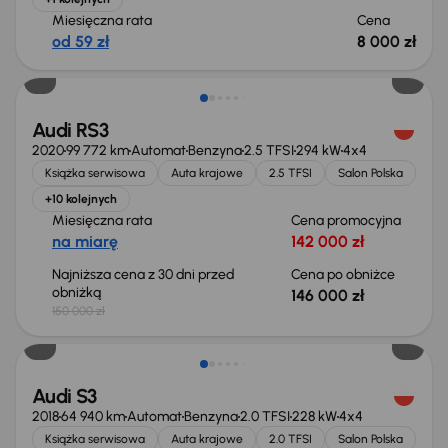
Miesięczna rata
Cena
od 59 zł
8 000 zł
Taniej o 4 000 zł
Audi RS3
2020
99 772 km
Automat
Benzyna
2.5 TFSI
294 kW
4x4
Książka serwisowa
Auta krajowe
2.5 TFSI
Salon Polska
+10 kolejnych
Miesięczna rata
Cena promocyjna
na miarę
142 000 zł
Najniższa cena z 30 dni przed
Cena po obniżce
obniżką
146 000 zł
150 000 zł
Świeżo skupione
Audi S3
2018
64 940 km
Automat
Benzyna
2.0 TFSI
228 kW
4x4
Książka serwisowa
Auta krajowe
2.0 TFSI
Salon Polska