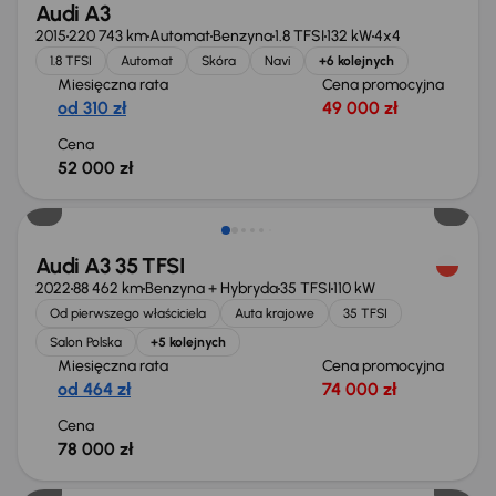
Audi A3
2015
220 743 km
Automat
Benzyna
1.8 TFSI
132 kW
4x4
1.8 TFSI
Automat
Skóra
Navi
+6 kolejnych
Miesięczna rata
Cena promocyjna
od 310 zł
49 000 zł
Cena
52 000 zł
Świeżo skupione
Audi A3 35 TFSI
2022
88 462 km
Benzyna + Hybryda
35 TFSI
110 kW
Od pierwszego właściciela
Auta krajowe
35 TFSI
Salon Polska
+5 kolejnych
Miesięczna rata
Cena promocyjna
od 464 zł
74 000 zł
Cena
78 000 zł