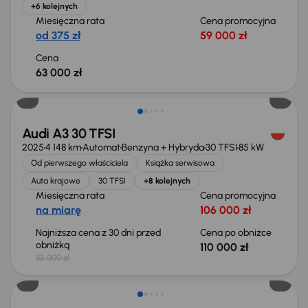
+6 kolejnych
Miesięczna rata
Cena promocyjna
od 375 zł
59 000 zł
Cena
63 000 zł
Taniej o 2 000 zł
Audi A3 30 TFSI
2025
4 148 km
Automat
Benzyna + Hybryda
30 TFSI
85 kW
Od pierwszego właściciela
Książka serwisowa
Auta krajowe
30 TFSI
+8 kolejnych
Miesięczna rata
Cena promocyjna
na miarę
106 000 zł
Najniższa cena z 30 dni przed
Cena po obniżce
obniżką
110 000 zł
112 000 zł