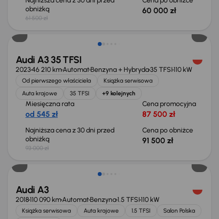
Najniższa cena z 30 dni przed
Cena po obniżce
obniżką
60 000 zł
61 500 zł
Taniej o 1 500 zł
Audi A3 35 TFSI
2023
46 210 km
Automat
Benzyna + Hybryda
35 TFSI
110 kW
Od pierwszego właściciela
Książka serwisowa
Auta krajowe
35 TFSI
+9 kolejnych
Miesięczna rata
Cena promocyjna
od 545 zł
87 500 zł
Najniższa cena z 30 dni przed
Cena po obniżce
obniżką
91 500 zł
93 000 zł
Audi A3
2018
110 090 km
Automat
Benzyna
1.5 TFSI
110 kW
Książka serwisowa
Auta krajowe
1.5 TFSI
Salon Polska