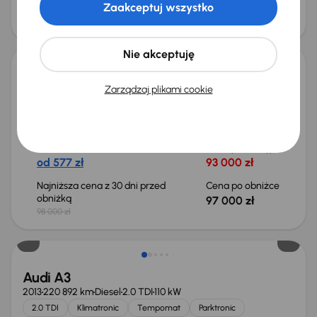
Zaakceptuj wszystko
obniżką
92 000 zł
94 000 zł
Taniej o 1 000 zł
Nie akceptuję
Audi A3 35 TFSI
Zarządzaj plikami cookie
2022
62 030 km
Automat
Benzyna + Hybryda
35 TFSI
110 kW
Książka serwisowa
Auta krajowe
35 TFSI
Salon Polska
+8 kolejnych
Miesięczna rata
Cena promocyjna
od 577 zł
93 000 zł
Najniższa cena z 30 dni przed
Cena po obniżce
obniżką
97 000 zł
98 000 zł
Taniej o 1 500 zł
Audi A3
2013
220 892 km
Diesel
2.0 TDI
110 kW
2.0 TDI
Klimatronic
Tempomat
Parktronic