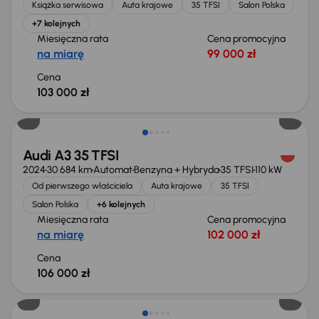
Książka serwisowa
Auta krajowe
35 TFSI
Salon Polska
+7 kolejnych
Miesięczna rata
Cena promocyjna
na miarę
99 000 zł
Cena
103 000 zł
Od nowego taniej o 41 999 zł
Audi A3 35 TFSI
2024
30 684 km
Automat
Benzyna + Hybryda
35 TFSI
110 kW
Od pierwszego właściciela
Auta krajowe
35 TFSI
Salon Polska
+6 kolejnych
Miesięczna rata
Cena promocyjna
na miarę
102 000 zł
Cena
106 000 zł