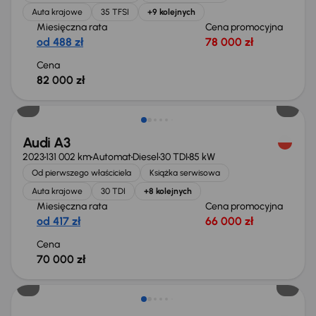
Auta krajowe
35 TFSI
+9 kolejnych
Miesięczna rata
Cena promocyjna
od 488 zł
78 000 zł
Cena
82 000 zł
Możliwość odliczenia VAT
Audi A3
2023
131 002 km
Automat
Diesel
30 TDI
85 kW
Od pierwszego właściciela
Książka serwisowa
Auta krajowe
30 TDI
+8 kolejnych
Miesięczna rata
Cena promocyjna
od 417 zł
66 000 zł
Cena
70 000 zł
Możliwość odliczenia VAT