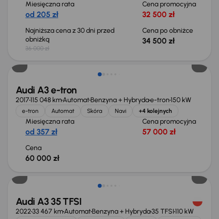
Miesięczna rata
Cena promocyjna
od 205 zł
32 500 zł
Najniższa cena z 30 dni przed
Cena po obniżce
obniżką
34 500 zł
36 000 zł
Audi A3 e-tron
2017
115 048 km
Automat
Benzyna + Hybryda
e-tron
150 kW
e-tron
Automat
Skóra
Navi
+4 kolejnych
Miesięczna rata
Cena promocyjna
od 357 zł
57 000 zł
Cena
60 000 zł
Świeżo skupione
Audi A3 35 TFSI
2022
33 467 km
Automat
Benzyna + Hybryda
35 TFSI
110 kW