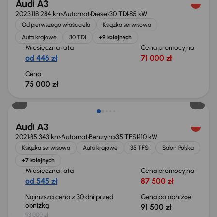
Audi A3
2023
118 284 km
Automat
Diesel
30 TDI
85 kW
Od pierwszego właściciela
Książka serwisowa
Auta krajowe
30 TDI
+9 kolejnych
Miesięczna rata
Cena promocyjna
od 446 zł
71 000 zł
Cena
75 000 zł
Taniej o 1 500 zł
Audi A3
2021
85 343 km
Automat
Benzyna
35 TFSI
110 kW
Książka serwisowa
Auta krajowe
35 TFSI
Salon Polska
+7 kolejnych
Miesięczna rata
Cena promocyjna
od 545 zł
87 500 zł
Najniższa cena z 30 dni przed
Cena po obniżce
obniżką
91 500 zł
93 000 zł