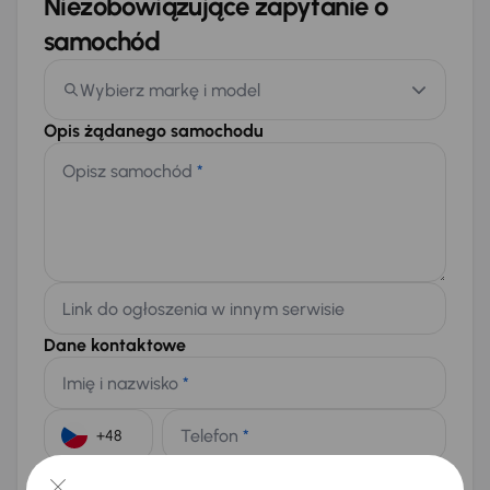
Niezobowiązujące zapytanie o
samochód
Wybierz markę i model
Opis żądanego samochodu
Opisz samochód
*
Link do ogłoszenia w innym serwisie
Dane kontaktowe
Imię i nazwisko
*
Telefon
*
+48
E-mail
*