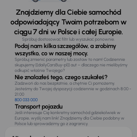
Znajdziemy dla Ciebie samochód
odpowiadający Twoim potrzebom w
ciągu 7 dni w Polsce i całej Europie.
Spróbuj dostosować filtr lub wyszukać ponownie.
Podaj nam kilka szczegółów, a zrobimy
wszystko, co w naszej mocy.
Spróbuj zmienić parametry lub zostaw to nam! Codziennie
skupujemy [[dailyCarsBuy-pl]] aut – dlaczego nie mielibyśmy
odkupić właśnie Twojego?
Nie znalazłeś tego, czego szukałeś?
Zadzwoń do nas bezpłatnie, a chętnie Ci pomożemy.
Jesteśmy do Twojej dyspozycji codziennie w godzinach 8:00 -
21:00
800 033 000
Transport pojazdu
Jeśli interesuje Cię konkretny samochód gdziekolwiek w
Europie, wyślij nam link! Znajdziemy dla Ciebie podobny w
Polsce lub sprowadzimy go z zagranicy.