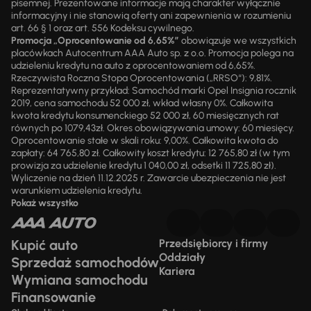
pisemnej. Prezentowane informacje mają charakter wyłącznie
informacyjny i nie stanowią oferty ani zapewnienia w rozumieniu
art. 66 § 1 oraz art. 556 Kodeksu cywilnego.
Promocja „Oprocentowanie od 6,65%”
obowiązuje we wszystkich
placówkach Autocentrum AAA Auto sp. z o.o. Promocja polega na
udzieleniu kredytu na auto z oprocentowaniem od 6,65%.
Rzeczywista Roczna Stopa Oprocentowania („RRSO“): 9,81%.
Reprezentatywny przykład: Samochód marki Opel Insignia rocznik
2019, cena samochodu 52 000 zł, wkład własny 0%. Całkowita
kwota kredytu konsumenckiego 52 000 zł, 60 miesięcznych rat
równych po 1079,43zł. Okres obowiązywania umowy: 60 miesięcy.
Oprocentowanie stałe w skali roku: 9,00%. Całkowita kwota do
zapłaty: 64 765,80 zł. Całkowity koszt kredytu: 12 765,80 zł (w tym
prowizja za udzielenie kredytu 1 040,00 zł, odsetki 11 725,80 zł).
Wyliczenie na dzień 11.12.2025 r. Zawarcie ubezpieczenia nie jest
warunkiem udzielenia kredytu.
Pokaż wszystko
Kupić auto
Przedsiębiorcy i firmy
Oddziały
Sprzedaż samochodów
Kariera
Wymiana samochodu
Finansowanie