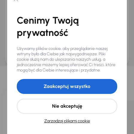
Chcę otrzymywać informacje o ofertach rabatowych
Na e-mail
(opcjonalnie)
Cenimy Twoją
Na numer telefonu
(opcjonalnie)
prywatność
Wyślij zapytanie
Zwracamy uwagę, że umówienie spotkania nie jest równoznaczne z rezerwacją
ani zagwarantowaną dostępnością pojazdu. AURES Holdings a.s., z siedzibą
Używamy plików cookie, aby przeglądanie naszej
Dopraváků 874/15, Čimice, 184 00 Praga 8, będzie przechowywać i przetwarzać
Twoje dane osobowe zgodnie z zasadami ochrony i przetwarzania
danych
witryny było dla Ciebie jak najwygodniejsze. Pliki
osobowych
.
cookie służą nam do ulepszania naszych usług, a
jednocześnie możemy lepiej oferować Ci treści, które
Wybraliśmy dla Ciebie
mogą być dla Ciebie interesujące i przydatne.
Wybieramy dla Ciebie
najlepsze pojazdy
z naszej oferty. Kupimy
dla Ciebie
do 400 pojazdów
każdego dnia.
Zaakceptuj wszystko
Nie akceptuję
Zarządzaj plikami cookie