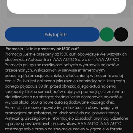
Edytuj filtr
Promocja „Letnie przeceny aż 1500 aut”
Promocja „Letnie przeceny aż 1500 aut” obowiązuje we wszystkich
placówkach Autocentrum AAA AUTO Sp. z o.o. („AAA AUTO”).
Promocja polega na możliwości nabycia wybranych pojazdów
przecenionych, wskazanych w serwisie internetowym
aaaauto.pl/promocja, ze zniżką uwidocznioną w prezentowanej
cenie. Zniżka jest obliczana jako różnica pomiędzy najniższą ceną
danego pojazdu z 30 dni przed obniżką a jego aktualną ceną
sprzedaży. Liczba samochodów objętych promocją jest zmienna i
aktualizowana na bieżąco; średnia liczba dostępnych pojazdów
wynosi około 1500, a nowe auta są dodawane każdego dnia.
Promocji nie można łączyć z innymi aktualnie obowiązującymi
promocjami ani rabatami, ani dochodzić do niej prawa z mocą
wsteczną. Szczegółowe informacje o zasadach promocji udzielane
są przez upoważnionych pracowników AAA AUTO. AAA AUTO
zastrzega sobie prawo do zawarcia umowy wyłącznie w formie