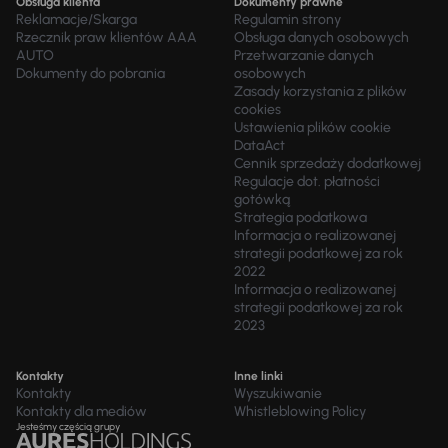
Obsługa klienta
Dokumenty prawne
Reklamacje/Skarga
Regulamin strony
Rzecznik praw klientów AAA
Obsługa danych osobowych
AUTO
Przetwarzanie danych
Dokumenty do pobrania
osobowych
Zasady korzystania z plików
cookies
Ustawienia plików cookie
DataAct
Cennik sprzedaży dodatkowej
Regulacje dot. płatności
gotówką
Strategia podatkowa
Informacja o realizowanej
strategii podatkowej za rok
2022
Informacja o realizowanej
strategii podatkowej za rok
2023
Kontakty
Inne linki
Kontakty
Wyszukiwanie
Kontakty dla mediów
Whistleblowing Policy
Jesteśmy częścią grupy