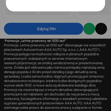
Edytuj filtr
Promocja „Letnie przeceny aż 1500 aut”
Promocja „Letnie przeceny aż 1500 aut” obowiązuje we wszystkich
placówkach Autocentrum AAA AUTO Sp. z o.o. („AAA AUTO”).
Promocja polega na możliwości nabycia wybranych pojazdów
przecenionych, wskazanych w serwisie internetowym
aaaauto.pl/promocja, ze zniżką uwidocznioną w prezentowanej
cenie. Zniżka jest obliczana jako różnica pomiędzy najniższą ceną
danego pojazdu z 30 dni przed obniżką a jego aktualną ceną
sprzedaży. Liczba samochodów objętych promocją jest zmienna i
aktualizowana na bieżąco; średnia liczba dostępnych pojazdów
wynosi około 1500, a nowe auta są dodawane każdego dnia.
Promocji nie można łączyć z innymi aktualnie obowiązującymi
promocjami ani rabatami, ani dochodzić do niej prawa z mocą
wsteczną. Szczegółowe informacje o zasadach promocji udzielane
są przez upoważnionych pracowników AAA AUTO. AAA AUTO
zastrzega sobie prawo do zawarcia umowy wyłącznie w formie