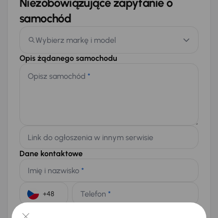
Niezobowiązujące zapytanie o
samochód
Wybierz markę i model
Opis żądanego samochodu
Opisz samochód
*
Link do ogłoszenia w innym serwisie
Dane kontaktowe
Imię i nazwisko
*
Telefon
*
+48
E-mail
*