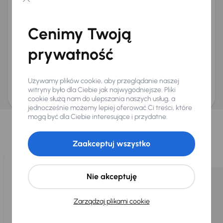
Chcę otrzymywać informacje o ofertach rabatowych
Na e-mail
(opcjonalnie)
Cenimy Twoją
Na numer telefonu
(opcjonalnie)
prywatność
Wyślij zapytanie
Zwracamy uwagę, że umówienie spotkania nie jest równoznaczne z rezerwacją
ani zagwarantowaną dostępnością pojazdu. AURES Holdings a.s., z siedzibą
Używamy plików cookie, aby przeglądanie naszej
Dopraváků 874/15, Čimice, 184 00 Praga 8, będzie przechowywać i przetwarzać
Twoje dane osobowe zgodnie z zasadami ochrony i przetwarzania
danych
witryny było dla Ciebie jak najwygodniejsze. Pliki
osobowych
.
cookie służą nam do ulepszania naszych usług, a
jednocześnie możemy lepiej oferować Ci treści, które
Wybraliśmy dla Ciebie
mogą być dla Ciebie interesujące i przydatne.
Wybieramy dla Ciebie
najlepsze pojazdy
z naszej oferty. Kupimy
dla Ciebie
do 400 pojazdów
każdego dnia.
Zaakceptuj wszystko
Nie akceptuję
Zarządzaj plikami cookie