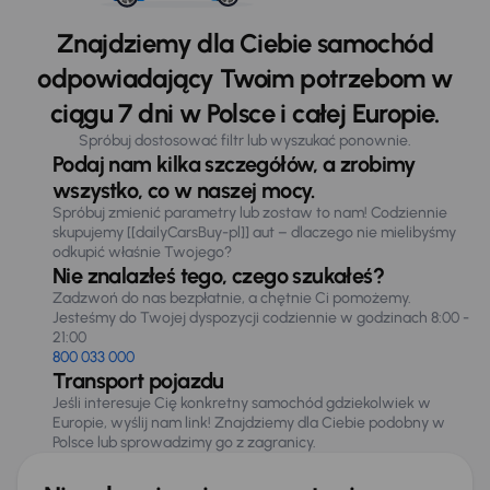
Znajdziemy dla Ciebie samochód
odpowiadający Twoim potrzebom w
ciągu 7 dni w Polsce i całej Europie.
Spróbuj dostosować filtr lub wyszukać ponownie.
Podaj nam kilka szczegółów, a zrobimy
wszystko, co w naszej mocy.
Spróbuj zmienić parametry lub zostaw to nam! Codziennie
skupujemy [[dailyCarsBuy-pl]] aut – dlaczego nie mielibyśmy
odkupić właśnie Twojego?
Nie znalazłeś tego, czego szukałeś?
Zadzwoń do nas bezpłatnie, a chętnie Ci pomożemy.
Jesteśmy do Twojej dyspozycji codziennie w godzinach 8:00 -
21:00
800 033 000
Transport pojazdu
Jeśli interesuje Cię konkretny samochód gdziekolwiek w
Europie, wyślij nam link! Znajdziemy dla Ciebie podobny w
Polsce lub sprowadzimy go z zagranicy.