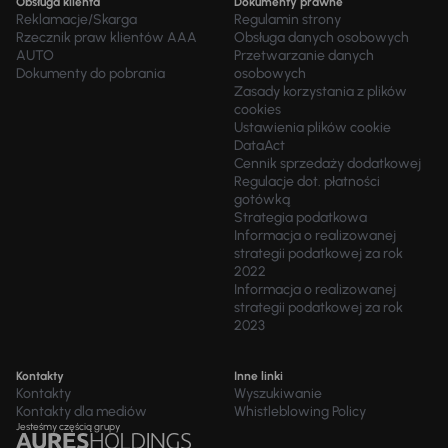
Obsługa klienta
Dokumenty prawne
Reklamacje/Skarga
Regulamin strony
Rzecznik praw klientów AAA
Obsługa danych osobowych
AUTO
Przetwarzanie danych
Dokumenty do pobrania
osobowych
Zasady korzystania z plików
cookies
Ustawienia plików cookie
DataAct
Cennik sprzedaży dodatkowej
Regulacje dot. płatności
gotówką
Strategia podatkowa
Informacja o realizowanej
strategii podatkowej za rok
2022
Informacja o realizowanej
strategii podatkowej za rok
2023
Kontakty
Inne linki
Kontakty
Wyszukiwanie
Kontakty dla mediów
Whistleblowing Policy
Jesteśmy częścią grupy