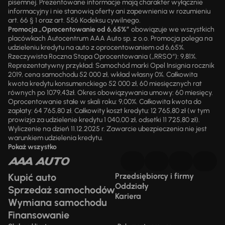
pisemnej. Prezentowane informacje mają charakter wyłącznie
informacyjny i nie stanowią oferty ani zapewnienia w rozumieniu
art. 66 § 1 oraz art. 556 Kodeksu cywilnego.
Promocja „Oprocentowanie od 6,65%”
obowiązuje we wszystkich
placówkach Autocentrum AAA Auto sp. z o.o. Promocja polega na
udzieleniu kredytu na auto z oprocentowaniem od 6,65%.
Rzeczywista Roczna Stopa Oprocentowania („RRSO“): 9,81%.
Reprezentatywny przykład: Samochód marki Opel Insignia rocznik
2019, cena samochodu 52 000 zł, wkład własny 0%. Całkowita
kwota kredytu konsumenckiego 52 000 zł, 60 miesięcznych rat
równych po 1079,43zł. Okres obowiązywania umowy: 60 miesięcy.
Oprocentowanie stałe w skali roku: 9,00%. Całkowita kwota do
zapłaty: 64 765,80 zł. Całkowity koszt kredytu: 12 765,80 zł (w tym
prowizja za udzielenie kredytu 1 040,00 zł, odsetki 11 725,80 zł).
Wyliczenie na dzień 11.12.2025 r. Zawarcie ubezpieczenia nie jest
warunkiem udzielenia kredytu.
Pokaż wszystko
Kupić auto
Przedsiębiorcy i firmy
Oddziały
Sprzedaż samochodów
Kariera
Wymiana samochodu
Finansowanie