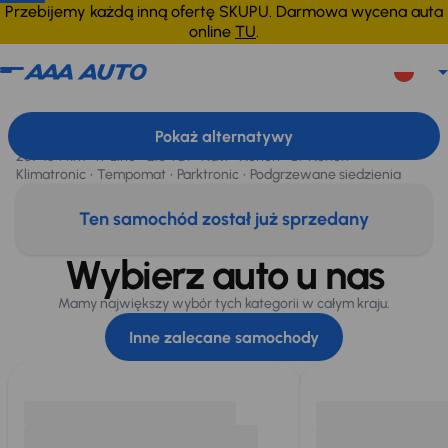
Przebijemy każdą inną ofertę SKUPU. Darmowa wycena auta
online
TU
.
Volkswagen Passat
2013
267 154 km
Volkswagen Passat
, 2013
Pokaż alternatywy
Sprzedane
267 154 km
R-Line
2.0 TDI
Navi
Xenon
Bi-Xenon
Klimatronic
Tempomat
Parktronic
Podgrzewane siedzienia
Ten samochód został już sprzedany
Wybierz auto u nas
Mamy największy wybór tych kategorii w całym kraju.
Inne zalecane samochody