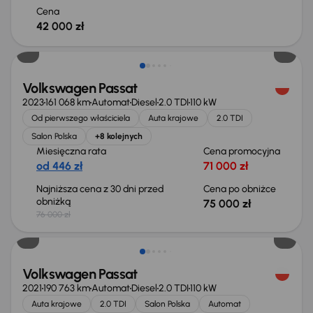
Cena
42 000 zł
Świeżo skupione
Volkswagen Passat
2023
161 068 km
Automat
Diesel
2.0 TDI
110 kW
Od pierwszego właściciela
Auta krajowe
2.0 TDI
Salon Polska
+8 kolejnych
Miesięczna rata
Cena promocyjna
od 446 zł
71 000 zł
Najniższa cena z 30 dni przed
Cena po obniżce
obniżką
75 000 zł
76 000 zł
Taniej o 2 000 zł
Volkswagen Passat
2021
190 763 km
Automat
Diesel
2.0 TDI
110 kW
Auta krajowe
2.0 TDI
Salon Polska
Automat