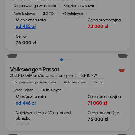
Od pierwszego właściciela
Książka serwisowa
Auta krajowe
2.0 TDI
+9 kolejnych
Miesięczna rata
Cena promocyjna
od 452 zł
72 000 zł
Cena
76 000 zł
Świeżo skupione
Volkswagen Passat
2023
117 089 km
Automat
Benzyna
1.5 TSI
110 kW
Od pierwszego właściciela
Auta krajowe
1.5 TSI
Salon Polska
+5 kolejnych
Miesięczna rata
Cena promocyjna
od 446 zł
71 000 zł
Najniższa cena z 30 dni przed
Cena po obniżce
obniżką
75 000 zł
76 000 zł