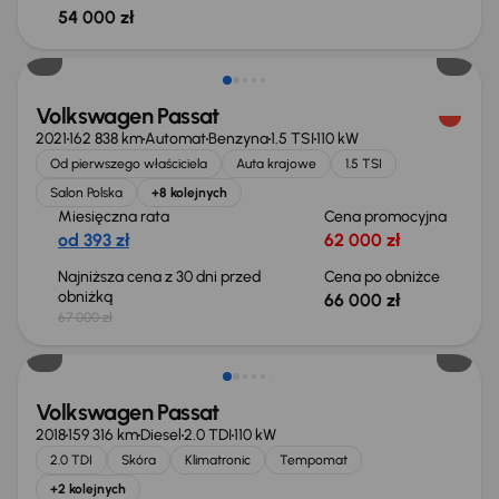
54 000 zł
Taniej o 1 000 zł
Volkswagen Passat
2021
162 838 km
Automat
Benzyna
1.5 TSI
110 kW
Od pierwszego właściciela
Auta krajowe
1.5 TSI
Salon Polska
+8 kolejnych
Miesięczna rata
Cena promocyjna
od 393 zł
62 000 zł
Najniższa cena z 30 dni przed
Cena po obniżce
obniżką
66 000 zł
67 000 zł
Volkswagen Passat
2018
159 316 km
Diesel
2.0 TDI
110 kW
2.0 TDI
Skóra
Klimatronic
Tempomat
+2 kolejnych