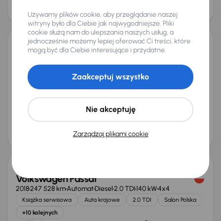
75 000 zł
Używamy plików cookie, aby przeglądanie naszej
Świeżo skupione
witryny było dla Ciebie jak najwygodniejsze. Pliki
cookie służą nam do ulepszania naszych usług, a
jednocześnie możemy lepiej oferować Ci treści, które
mogą być dla Ciebie interesujące i przydatne.
Volkswagen Passat
2015
227 475 km
Benzyna
1.4 TSI
110 kW
Auta krajowe
1.4 TSI
Salon Polska
Navi
Zaakceptuj wszystko
+4 kolejnych
Miesięczna rata
Cena promocyjna
od 226 zł
36 000 zł
Nie akceptuję
Cena
Zarządzaj plikami cookie
38 000 zł
Taniej o 1 000 zł
Volkswagen Passat
2018
247 528 km
Automat
Diesel
2.0 TDI
140 kW
4x4
Książka serwisowa
Auta krajowe
2.0 TDI
Salon Polska
+10 kolejnych