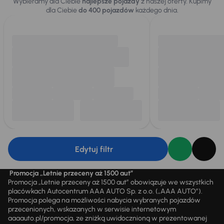
Wybieramy dla Ciebie
najlepsze pojazdy
z naszej oferty. Kupimy
dla Ciebie
do 400 pojazdów
każdego dnia.
Edytuj filtr
Promocja „Letnie przeceny aż 1500 aut”
Promocja „Letnie przeceny aż 1500 aut” obowiązuje we wszystkich
placówkach Autocentrum AAA AUTO Sp. z o.o. („AAA AUTO”).
Promocja polega na możliwości nabycia wybranych pojazdów
przecenionych, wskazanych w serwisie internetowym
aaaauto.pl/promocja, ze zniżką uwidocznioną w prezentowanej