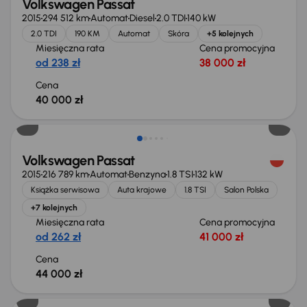
Volkswagen Passat
2015
294 512 km
Automat
Diesel
2.0 TDI
140 kW
2.0 TDI
190 KM
Automat
Skóra
+5 kolejnych
Miesięczna rata
Cena promocyjna
od 238 zł
38 000 zł
Cena
40 000 zł
Volkswagen Passat
2015
216 789 km
Automat
Benzyna
1.8 TSI
132 kW
Książka serwisowa
Auta krajowe
1.8 TSI
Salon Polska
+7 kolejnych
Miesięczna rata
Cena promocyjna
od 262 zł
41 000 zł
Cena
44 000 zł
Możliwość odliczenia VAT