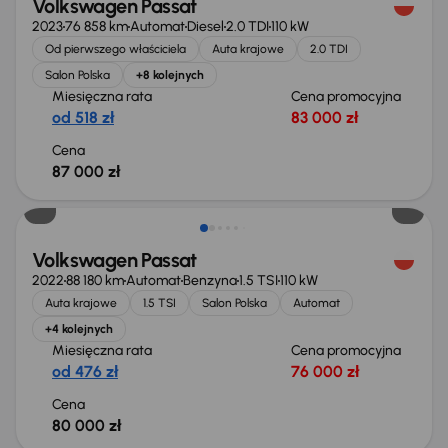
Volkswagen Passat
2023
76 858 km
Automat
Diesel
2.0 TDI
110 kW
Od pierwszego właściciela
Auta krajowe
2.0 TDI
Salon Polska
+8 kolejnych
Miesięczna rata
Cena promocyjna
od 518 zł
83 000 zł
Cena
87 000 zł
Możliwość odliczenia VAT
Volkswagen Passat
2022
88 180 km
Automat
Benzyna
1.5 TSI
110 kW
Auta krajowe
1.5 TSI
Salon Polska
Automat
+4 kolejnych
Miesięczna rata
Cena promocyjna
od 476 zł
76 000 zł
Cena
80 000 zł