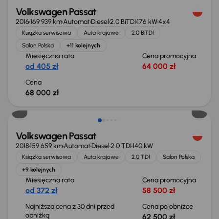
Volkswagen Passat
2016
169 939 km
Automat
Diesel
2.0 BiTDI
176 kW
4x4
Książka serwisowa
Auta krajowe
2.0 BiTDI
Salon Polska
+11 kolejnych
Miesięczna rata
Cena promocyjna
od 405 zł
64 000 zł
Cena
68 000 zł
Taniej o 500 zł
Volkswagen Passat
2018
159 659 km
Automat
Diesel
2.0 TDI
140 kW
Książka serwisowa
Auta krajowe
2.0 TDI
Salon Polska
+9 kolejnych
Miesięczna rata
Cena promocyjna
od 372 zł
58 500 zł
Najniższa cena z 30 dni przed
Cena po obniżce
obniżką
62 500 zł