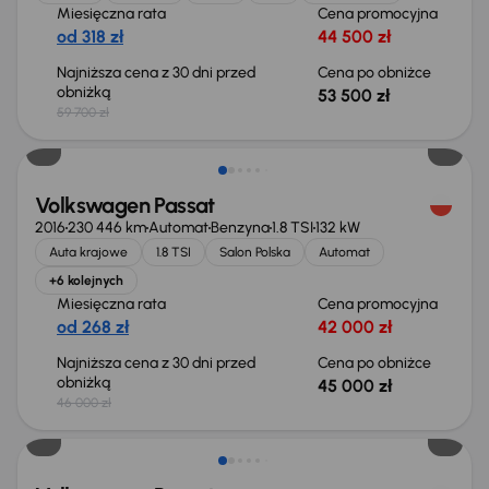
Miesięczna rata
Cena promocyjna
od 318 zł
44 500 zł
Najniższa cena z 30 dni przed
Cena po obniżce
obniżką
53 500 zł
59 700 zł
Taniej o 1 000 zł
Volkswagen Passat
2016
230 446 km
Automat
Benzyna
1.8 TSI
132 kW
Auta krajowe
1.8 TSI
Salon Polska
Automat
+6 kolejnych
Miesięczna rata
Cena promocyjna
od 268 zł
42 000 zł
Najniższa cena z 30 dni przed
Cena po obniżce
obniżką
45 000 zł
46 000 zł
Możliwość odliczenia VAT