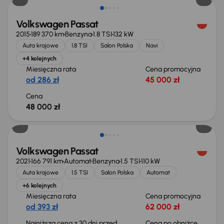
Volkswagen Passat
2015
189 370 km
Benzyna
1.8 TSI
132 kW
Auta krajowe
1.8 TSI
Salon Polska
Navi
+4 kolejnych
Miesięczna rata
Cena promocyjna
od 286 zł
45 000 zł
Cena
48 000 zł
Taniej o 1 000 zł
Volkswagen Passat
2021
166 791 km
Automat
Benzyna
1.5 TSI
110 kW
Auta krajowe
1.5 TSI
Salon Polska
Automat
+6 kolejnych
Miesięczna rata
Cena promocyjna
od 393 zł
62 000 zł
Najniższa cena z 30 dni przed
Cena po obniżce