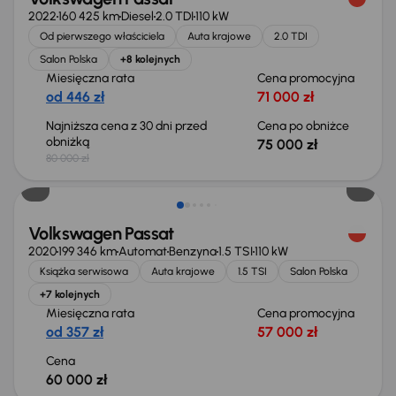
2022
160 425 km
Diesel
2.0 TDI
110 kW
Od pierwszego właściciela
Auta krajowe
2.0 TDI
Salon Polska
+8 kolejnych
Miesięczna rata
Cena promocyjna
od 446 zł
71 000 zł
Najniższa cena z 30 dni przed
Cena po obniżce
obniżką
75 000 zł
80 000 zł
Volkswagen Passat
2020
199 346 km
Automat
Benzyna
1.5 TSI
110 kW
Książka serwisowa
Auta krajowe
1.5 TSI
Salon Polska
+7 kolejnych
Miesięczna rata
Cena promocyjna
od 357 zł
57 000 zł
Cena
60 000 zł