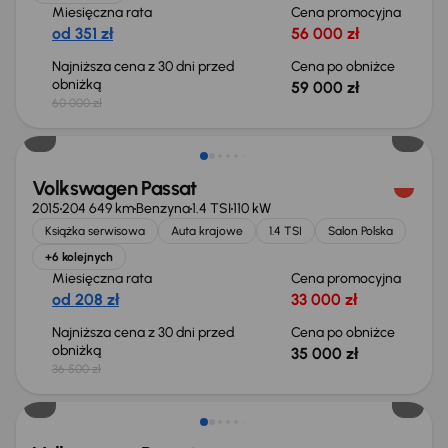
Miesięczna rata
Cena promocyjna
od 351 zł
56 000 zł
Najniższa cena z 30 dni przed
Cena po obniżce
obniżką
59 000 zł
60 000 zł
Taniej o 1 500 zł
Volkswagen Passat
2015
204 649 km
Benzyna
1.4 TSI
110 kW
Książka serwisowa
Auta krajowe
1.4 TSI
Salon Polska
+6 kolejnych
Miesięczna rata
Cena promocyjna
od 208 zł
33 000 zł
Najniższa cena z 30 dni przed
Cena po obniżce
obniżką
35 000 zł
36 500 zł