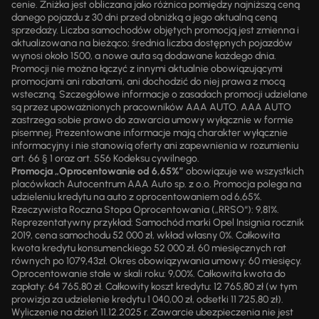
cenie. Zniżka jest obliczana jako różnica pomiędzy najniższą ceną
danego pojazdu z 30 dni przed obniżką a jego aktualną ceną
sprzedaży. Liczba samochodów objętych promocją jest zmienna i
aktualizowana na bieżąco; średnia liczba dostępnych pojazdów
wynosi około 1500, a nowe auta są dodawane każdego dnia.
Promocji nie można łączyć z innymi aktualnie obowiązującymi
promocjami ani rabatami, ani dochodzić do niej prawa z mocą
wsteczną. Szczegółowe informacje o zasadach promocji udzielane
są przez upoważnionych pracowników AAA AUTO. AAA AUTO
zastrzega sobie prawo do zawarcia umowy wyłącznie w formie
pisemnej. Prezentowane informacje mają charakter wyłącznie
informacyjny i nie stanowią oferty ani zapewnienia w rozumieniu
art. 66 § 1 oraz art. 556 Kodeksu cywilnego.
Promocja „Oprocentowanie od 6,65%”
obowiązuje we wszystkich
placówkach Autocentrum AAA Auto sp. z o.o. Promocja polega na
udzieleniu kredytu na auto z oprocentowaniem od 6,65%.
Rzeczywista Roczna Stopa Oprocentowania („RRSO“): 9,81%.
Reprezentatywny przykład: Samochód marki Opel Insignia rocznik
2019, cena samochodu 52 000 zł, wkład własny 0%. Całkowita
kwota kredytu konsumenckiego 52 000 zł, 60 miesięcznych rat
równych po 1079,43zł. Okres obowiązywania umowy: 60 miesięcy.
Oprocentowanie stałe w skali roku: 9,00%. Całkowita kwota do
zapłaty: 64 765,80 zł. Całkowity koszt kredytu: 12 765,80 zł (w tym
prowizja za udzielenie kredytu 1 040,00 zł, odsetki 11 725,80 zł).
Wyliczenie na dzień 11.12.2025 r. Zawarcie ubezpieczenia nie jest