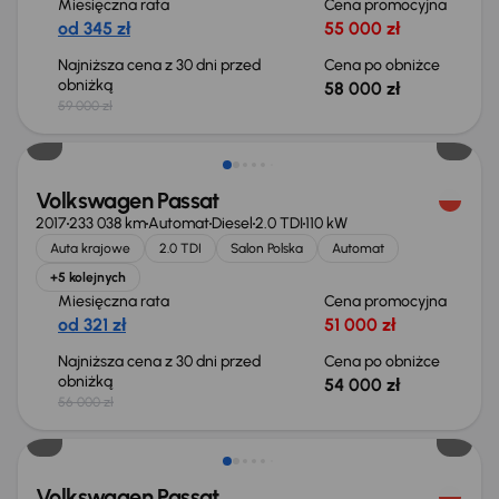
Miesięczna rata
Cena promocyjna
od 345 zł
55 000 zł
Najniższa cena z 30 dni przed
Cena po obniżce
obniżką
58 000 zł
59 000 zł
Taniej o 2 000 zł
Volkswagen Passat
2017
233 038 km
Automat
Diesel
2.0 TDI
110 kW
Auta krajowe
2.0 TDI
Salon Polska
Automat
+5 kolejnych
Miesięczna rata
Cena promocyjna
od 321 zł
51 000 zł
Najniższa cena z 30 dni przed
Cena po obniżce
obniżką
54 000 zł
56 000 zł
Taniej o 5 000 zł
Volkswagen Passat