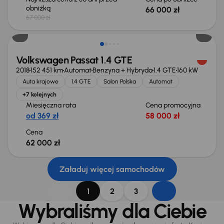
obniżką
66 000 zł
67 000 zł
Możliwość odliczenia VAT
Volkswagen Passat 1.4 GTE
2018
152 451 km
Automat
Benzyna + Hybryda
1.4 GTE
160 kW
Auta krajowe
1.4 GTE
Salon Polska
Automat
+7 kolejnych
Miesięczna rata
Cena promocyjna
od 369 zł
58 000 zł
Cena
62 000 zł
Załaduj więcej samochodów
1
2
3
Wybraliśmy dla Ciebie