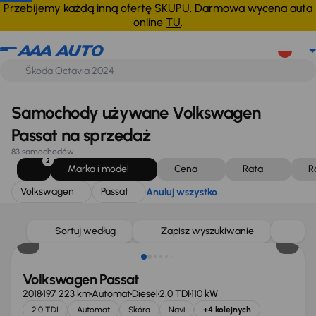
Volkswagen
Passat
Anuluj wszystko
Przebijemy każdą inną ofertę SKUPU. Darmowa wycena auta
online
TU
.
Samochody używane Volkswagen
Passat na sprzedaż
83 samochodów
2
Marka i model
Cena
Rata
R
Volkswagen
Passat
Anuluj wszystko
Taniej o 6 200 zł
Sortuj według
Zapisz wyszukiwanie
Volkswagen Passat
2018
197 223 km
Automat
Diesel
2.0 TDI
110 kW
2.0 TDI
Automat
Skóra
Navi
+4 kolejnych