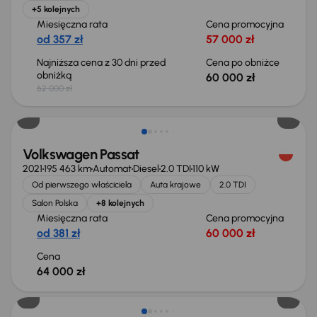
+5 kolejnych
Miesięczna rata
Cena promocyjna
od 357 zł
57 000 zł
Najniższa cena z 30 dni przed
Cena po obniżce
obniżką
60 000 zł
62 000 zł
Możliwość odliczenia VAT
Volkswagen Passat
2021
195 463 km
Automat
Diesel
2.0 TDI
110 kW
Od pierwszego właściciela
Auta krajowe
2.0 TDI
Salon Polska
+8 kolejnych
Miesięczna rata
Cena promocyjna
od 381 zł
60 000 zł
Cena
64 000 zł
Świeżo skupione