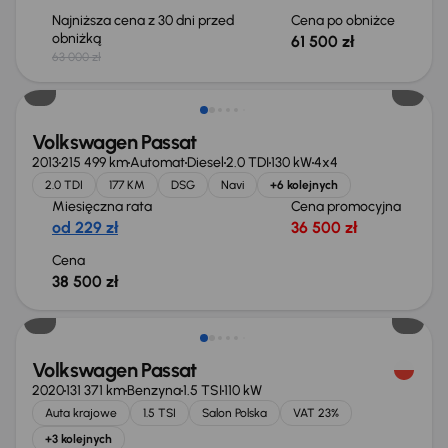
Najniższa cena z 30 dni przed
Cena po obniżce
obniżką
61 500 zł
63 000 zł
Volkswagen Passat
2013
215 499 km
Automat
Diesel
2.0 TDI
130 kW
4x4
2.0 TDI
177 KM
DSG
Navi
+6 kolejnych
Miesięczna rata
Cena promocyjna
od 229 zł
36 500 zł
Cena
38 500 zł
Taniej o 1 000 zł
Volkswagen Passat
2020
131 371 km
Benzyna
1.5 TSI
110 kW
Auta krajowe
1.5 TSI
Salon Polska
VAT 23%
+3 kolejnych