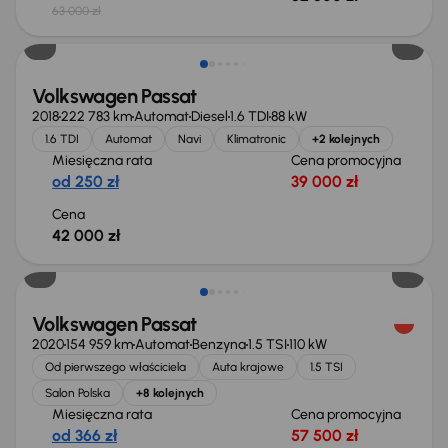
63 000 zł
Volkswagen Passat
2018
222 783 km
Automat
Diesel
1.6 TDI
88 kW
1.6 TDI
Automat
Navi
Klimatronic
+2 kolejnych
Miesięczna rata
Cena promocyjna
od 250 zł
39 000 zł
Cena
42 000 zł
Taniej o 1 500 zł
Volkswagen Passat
2020
154 959 km
Automat
Benzyna
1.5 TSI
110 kW
Od pierwszego właściciela
Auta krajowe
1.5 TSI
Salon Polska
+8 kolejnych
Miesięczna rata
Cena promocyjna
od 366 zł
57 500 zł