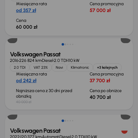
Miesięczna rata
Cena promocyjna
od 357 zł
57 000 zł
Cena
60 000 zł
Extra zniżka 2 550 zł
Volkswagen Passat
2016
226 824 km
Diesel
2.0 TDI
110 kW
2.0 TDI
VAT 23%
Navi
Klimatronic
+3 kolejnych
Miesięczna rata
Cena promocyjna
od 242 zł
37 700 zł
Najniższa cena z 30 dni przed
Cena po obniżce
obniżką
40 700 zł
40 000 zł
Możliwość odliczenia VAT
Volkswagen Passat
2022
120 377 km
Automat
Diesel
2.0 TDI
110 kW