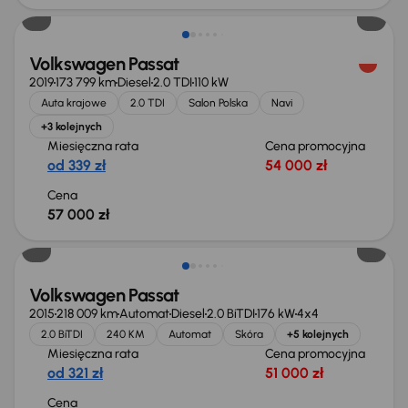
Volkswagen Passat
2019
173 799 km
Diesel
2.0 TDI
110 kW
Auta krajowe
2.0 TDI
Salon Polska
Navi
+3 kolejnych
Miesięczna rata
Cena promocyjna
od 339 zł
54 000 zł
Cena
57 000 zł
Volkswagen Passat
2015
218 009 km
Automat
Diesel
2.0 BiTDI
176 kW
4x4
2.0 BiTDI
240 KM
Automat
Skóra
+5 kolejnych
Miesięczna rata
Cena promocyjna
od 321 zł
51 000 zł
Cena